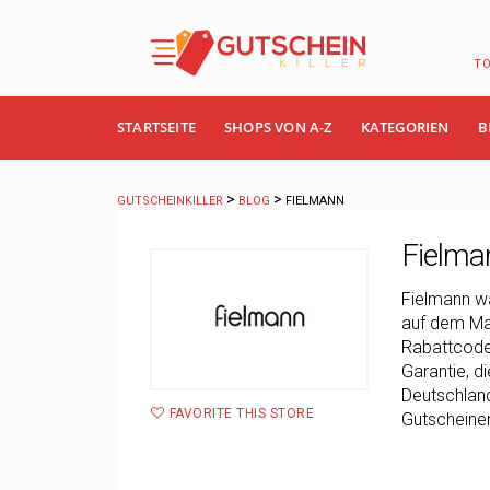
T
Skip
STARTSEITE
SHOPS VON A-Z
KATEGORIEN
B
to
content
>
>
GUTSCHEINKILLER
BLOG
FIELMANN
Fielma
Fielmann wa
auf dem Mar
Rabattcodes
Garantie, di
Deutschlan
FAVORITE THIS STORE
Gutscheinen