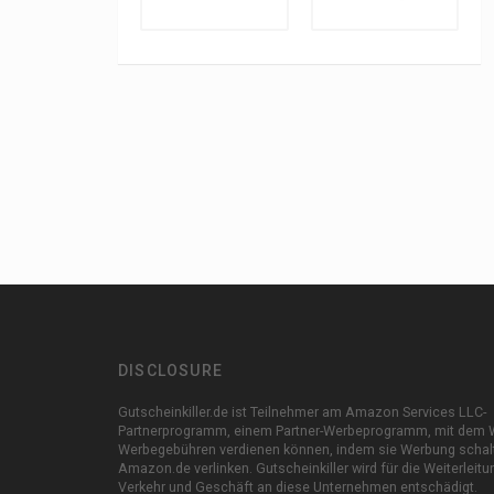
DISCLOSURE
Gutscheinkiller.de ist Teilnehmer am Amazon Services LLC-
Partnerprogramm, einem Partner-Werbeprogramm, mit dem 
Werbegebühren verdienen können, indem sie Werbung schal
Amazon.de verlinken. Gutscheinkiller wird für die Weiterleit
Verkehr und Geschäft an diese Unternehmen entschädigt.