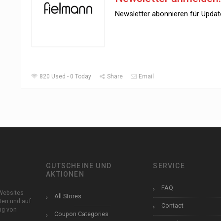
Newsletter abonnieren für Updat
820 Used - 0 Today
Share
Email
GUTSCHEINE UND
SERVICE
AKTIONEN
FAQ
Websites
All Stores
ten und auf
Contact
ung von
Coupon Categories