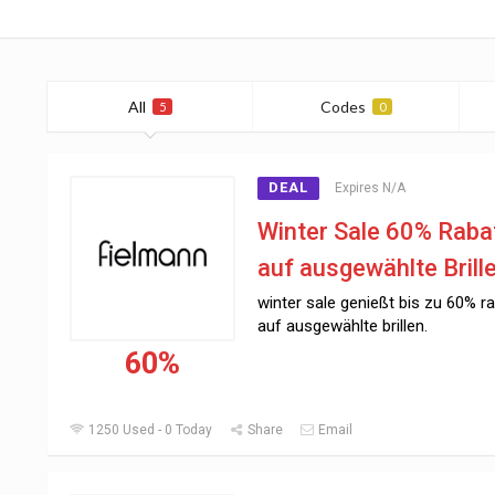
All
Codes
5
0
DEAL
Expires N/A
Winter Sale 60% Raba
auf ausgewählte Brille
winter sale genießt bis zu 60% ra
auf ausgewählte brillen.
60%
1250 Used - 0 Today
Share
Email