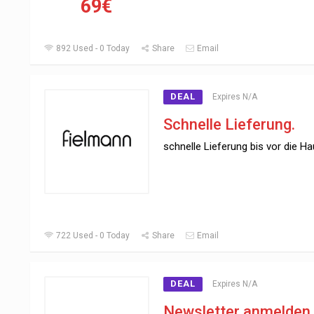
69€
892 Used - 0 Today
Share
Email
DEAL
Expires N/A
Schnelle Lieferung.
schnelle Lieferung bis vor die Ha
722 Used - 0 Today
Share
Email
DEAL
Expires N/A
Newsletter anmelden.