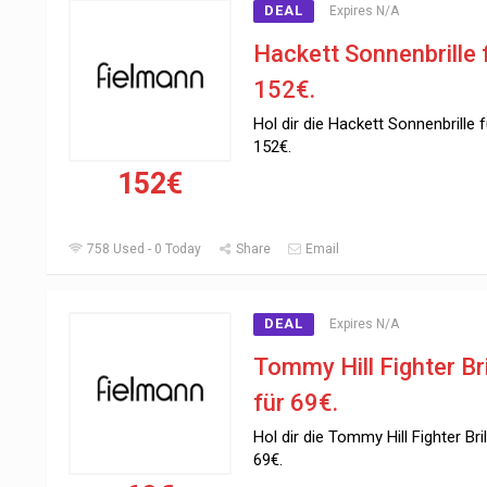
DEAL
Expires N/A
Hackett Sonnenbrille 
152€.
Hol dir die Hackett Sonnenbrille f
152€.
152€
758 Used - 0 Today
Share
Email
DEAL
Expires N/A
Tommy Hill Fighter Bri
für 69€.
Hol dir die Tommy Hill Fighter Bril
69€.