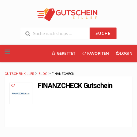
SUCHE
Skip
GERETTET
FAVORITEN
LOGIN
to
content
>
>
GUTSCHEINKILLER
BLOG
FINANZCHECK
FINANZCHECK Gutschein