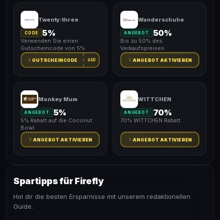
Twenty:three
Wanderschuhe
5%
50%
CODE
ANGEBOT
Verwenden Sie einen
Bis zu 50% des
Gutscheincode von 5%
Verkaufspreises
4AD
GUTSCHEINCODE
ANGEBOT AKTIVIEREN
Monkey Mum
WITTCHEN
5%
70%
ANGEBOT
ANGEBOT
5% Rabatt auf die Coconut
70% WITTCHEN Rabatt
Bowl
ANGEBOT AKTIVIEREN
ANGEBOT AKTIVIEREN
Spartipps für Firefly
Hol dir die besten Ersparnisse mit unserem redaktionellen
Guide.