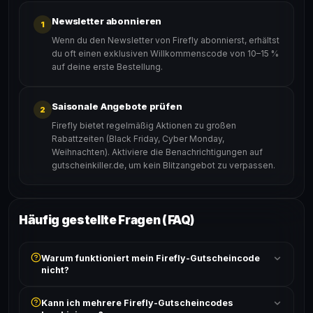
Newsletter abonnieren
1
Wenn du den Newsletter von Firefly abonnierst, erhältst
du oft einen exklusiven Willkommenscode von 10–15 %
auf deine erste Bestellung.
Saisonale Angebote prüfen
2
Firefly bietet regelmäßig Aktionen zu großen
Rabattzeiten (Black Friday, Cyber Monday,
Weihnachten). Aktiviere die Benachrichtigungen auf
gutscheinkiller.de, um kein Blitzangebot zu verpassen.
Häufig gestellte Fragen (FAQ)
Warum funktioniert mein Firefly-Gutscheincode
nicht?
Prüfe, ob der erforderliche Mindestbestellwert erreicht
Kann ich mehrere Firefly-Gutscheincodes
ist und ob der Code nicht für bereits reduzierte Artikel