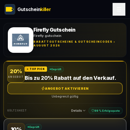
Gutschein
killer
Firefly Gutschein
Firefly gutschein
RABATTGUTSCHEINE & GUTSCHEINCODES •
AUGUST 2026
Geprüft
⭐ TOP PICK
20%
Bis zu 20% Rabatt auf den Verkauf.
ANGEBOT
ANGEBOT AKTIVIEREN
Unbegrenzt gültig
Details
GÜLTIGKEIT
99 % Erfolgsquote
Geprüft
10%