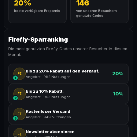
20%
146
beste verfügbare Ersparnis
von unseren Besuchern
genutzte Codes
Firefly-Sparranking
Die meistgenutzten Firefly-Codes unserer Besucher in diesem
Monat.
Bis zu 20% Rabatt auf den Verkauf.
20%
FI
Angebot
·
982 Nutzungen
1
bis zu 10% Rabatt.
10%
FI
Angebot
·
963 Nutzungen
2
Kostenloser Versand
FI
Angebot
·
949 Nutzungen
3
Newsletter abonnieren
FI