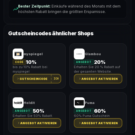
Bester Zeitpunkt:
Einkäufe während des Monats mit dem
höchsten Rabatt bringen die größten Ersparnisse.
Gutscheincodes ähnlicher Shops
myspiegel
Glambou
10%
20%
CODE
ANGEBOT
bis zu 10% Rabatt bei
Erhalten Sie 20 % Rabatt auf
myspiegel
der gesamten Website.
ICH
GUTSCHEINCODE
ANGEBOT AKTIVIEREN
Holdit
Puma
50%
60%
ANGEBOT
ANGEBOT
Erhalten Sie 50% Rabatt.
60% Puma Gutschein
ANGEBOT AKTIVIEREN
ANGEBOT AKTIVIEREN