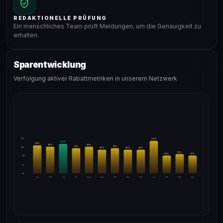
REDAKTIONELLE PRÜFUNG
Ein menschliches Team prüft Meldungen, um die Genauigkeit zu
erhalten.
Sparentwicklung
Verfolgung aktiver Rabattmetriken in unserem Netzwerk
24%
22
%
20
%
19
%
18
%
18
%
17
%
17
%
18%
16
%
16
%
16
%
13
%
12
%
12
%
12%
6%
0%
Apr
Mai
Jun
Jul
Aug
Sep
Okt
Nov
Dez
Jan
Feb
Mär
Apr