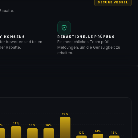
SECURE VESSEL
Rabatte.
Y-KONSENS
REDAKTIONELLE PRÜFUNG
er bewerten und teilen
Ein menschliches Team prüft
er Rabatte.
Meldungen, um die Genauigkeit zu
erhalten.
22
%
17
%
%
16
%
16
%
13
%
12
%
12
%