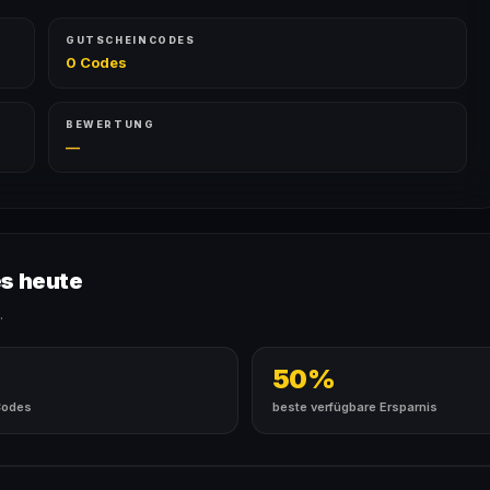
GUTSCHEINCODES
0 Codes
BEWERTUNG
—
es heute
.
50%
Codes
beste verfügbare Ersparnis