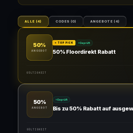
ALLE
(
4
)
CODES
(
0
)
ANGEBOTE
(
4
)
Geprüft
⭐ TOP PICK
50%
50% Floordirekt Rabatt
ANGEBOT
GÜLTIGKEIT
Gültig für teilnehmende Produkte
Geprüft
50%
Bis zu 50% Rabatt auf ausgew
ANGEBOT
GÜLTIGKEIT