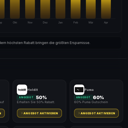
ep
Okt
Nov
Dez
Jan
Feb
Mär
Apr
em höchsten Rabatt bringen die größten Ersparnisse.
Holdit
Puma
50%
60%
ANGEBOT
ANGEBOT
auf
Erhalten Sie 50% Rabatt.
60% Puma Gutschein
N
ANGEBOT AKTIVIEREN
ANGEBOT AKTIVIEREN