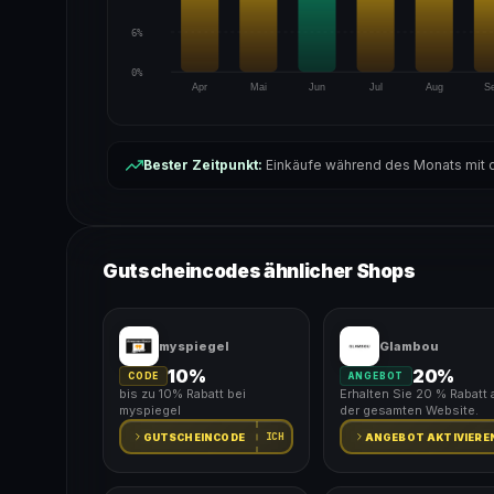
6%
0%
Apr
Mai
Jun
Jul
Aug
S
Bester Zeitpunkt:
Einkäufe während des Monats mit d
Gutscheincodes ähnlicher Shops
myspiegel
Glambou
10%
20%
CODE
ANGEBOT
bis zu 10% Rabatt bei
Erhalten Sie 20 % Rabatt 
myspiegel
der gesamten Website.
ICH
GUTSCHEINCODE
ANGEBOT AKTIVIERE