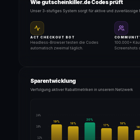
Wie gutscheinkiller.de Codes prüft
Unser 3-stufiges System sorgt für aktive und zuverlässige 
ACT CHECKOUT BOT
COMMUNIT
Headless-Browser testen die Codes
100.000+ Käuf
automatisch zweimal täglich.
Screenshots d
Sparentwicklung
Verfolgung aktiver Rabattmetriken in unserem Netzwerk
24%
20
%
19
%
18
%
18
%
17
%
18%
16
12%