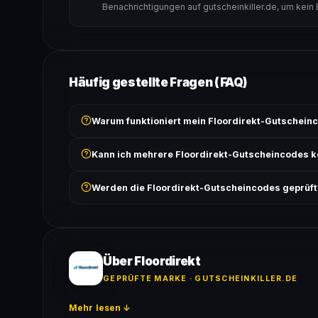
Benachrichtigungen auf gutscheinkiller.de, um kein
Häufig gestellte Fragen (FAQ)
Warum funktioniert mein Floordirekt-Gutscheinc
Prüfe, ob der erforderliche Mindestbestellwert erreicht
Kann ich mehrere Floordirekt-Gutscheincodes 
Bedingungen findest du unter „Details".
In der Regel wird nur ein Gutscheincode pro Bestell
Werden die Floordirekt-Gutscheincodes geprüft
ausgeschlossen, sofern die Angebotsbedingungen 
Ja! Jeder Code wird automatisch von unseren Bots g
bei jedem Angebot angezeigt.
Über Floordirekt
GEPRÜFTE MARKE · GUTSCHEINKILLER.DE
Mehr lesen ↓