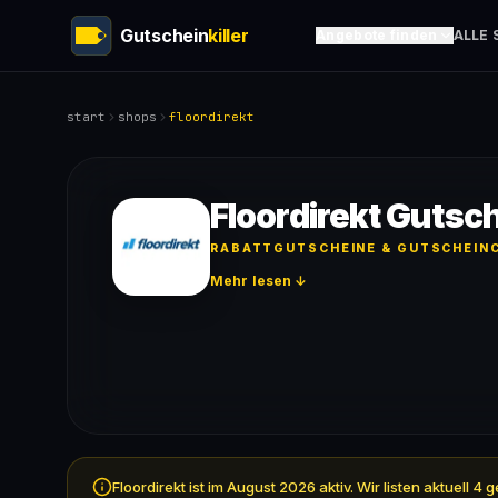
Gutschein
killer
Angebote finden
ALLE 
start
shops
floordirekt
Floordirekt Gutsc
RABATTGUTSCHEINE & GUTSCHEINC
Mehr lesen ↓
Floordirekt ist im August 2026 aktiv. Wir listen aktuel