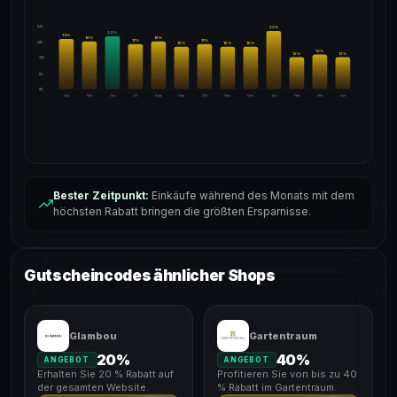
24%
22
%
20
%
19
%
18
%
18
%
17
%
17
%
18%
16
%
16
%
16
%
13
%
12
%
12
%
12%
6%
0%
Apr
Mai
Jun
Jul
Aug
Sep
Okt
Nov
Dez
Jan
Feb
Mär
Apr
Bester Zeitpunkt:
Einkäufe während des Monats mit dem
höchsten Rabatt bringen die größten Ersparnisse.
Gutscheincodes ähnlicher Shops
Glambou
Gartentraum
20%
40%
ANGEBOT
ANGEBOT
Erhalten Sie 20 % Rabatt auf
Profitieren Sie von bis zu 40
der gesamten Website.
% Rabatt im Gartentraum.