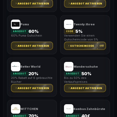
ANGEBOT AKTIVIEREN
ANGEBOT AKTIVIEREN
Puma
Twenty:three
60%
5%
ANGEBOT
CODE
60% Puma Gutschein
Verwenden Sie einen
Gutscheincode von 5%
4AD
ANGEBOT AKTIVIEREN
GUTSCHEINCODE
Better World
Wanderschuhe
20%
50%
ANGEBOT
ANGEBOT
20% Rabatt auf 6 gebrauchte
Bis zu 50% des
Bücher
Verkaufspreises
ANGEBOT AKTIVIEREN
ANGEBOT AKTIVIEREN
WITTCHEN
Bambus Zahnbürste
70%
40€
ANGEBOT
ANGEBOT