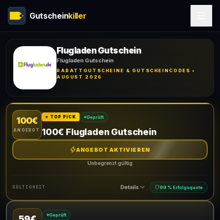
Gutschein
killer
Flugladen Gutschein
Flugladen Gutschein
RABATTGUTSCHEINE & GUTSCHEINCODES •
AUGUST 2026
Geprüft
⭐ TOP PICK
100€
100€ Flugladen Gutschein
ANGEBOT
ANGEBOT AKTIVIEREN
Unbegrenzt gültig
Details
GÜLTIGKEIT
99 % Erfolgsquote
Geprüft
59€