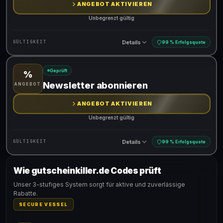
ANGEBOT AKTIVIEREN
Unbegrenzt gültig
Details
GÜLTIGKEIT
99 % Erfolgsquote
Geprüft
%
Gültig für teilnehmende Produkte
Newsletter abonnieren
ANGEBOT
ANGEBOT AKTIVIEREN
Unbegrenzt gültig
Details
GÜLTIGKEIT
99 % Erfolgsquote
Wie gutscheinkiller.de Codes prüft
Gültig für teilnehmende Produkte
Unser 3-stufiges System sorgt für aktive und zuverlässige
Rabatte.
SECURE VESSEL