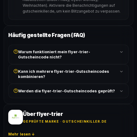
Weihnachten). Aktiviere die Benachrichtigungen auf
gutscheinkiller.de, um kein Blitzangebot zu verpassen.
Häufig gestellte Fragen (FAQ)
Warum funktioniert mein flyer-trier-
Gutscheincode nicht?
Prüfe, ob der erforderliche Mindestbestellwert erreicht
Kann ich mehrere flyer-trier-Gutscheincodes
ist und ob der Code nicht für bereits reduzierte Artikel
kombinieren?
gilt. Alle Bedingungen findest du unter „Details".
In der Regel wird nur ein Gutscheincode pro Bestellung
Werden die flyer-trier-Gutscheincodes geprüft?
akzeptiert. Die Kombination mehrerer Codes ist meist
ausgeschlossen, sofern die Angebotsbedingungen
Ja! Jeder Code wird automatisch von unseren Bots
nichts anderes angeben.
geprüft und von unserer Community bestätigt. Die
Erfolgsquote wird bei jedem Angebot angezeigt.
Über flyer-trier
GEPRÜFTE MARKE · GUTSCHEINKILLER.DE
Mehr lesen ↓