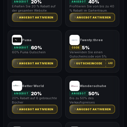
20%
40%
ANGEBOT
ANGEBOT
Erhalten Sie 20 % Rabatt auf
Profitieren Sie von bis zu 40
der gesamten Website.
% Rabatt im Gartentraum.
ANGEBOT AKTIVIEREN
ANGEBOT AKTIVIEREN
Puma
Twenty:three
60%
5%
ANGEBOT
CODE
60% Puma Gutschein
Verwenden Sie einen
Gutscheincode von 5%
4AD
ANGEBOT AKTIVIEREN
GUTSCHEINCODE
Better World
Wanderschuhe
20%
50%
ANGEBOT
ANGEBOT
20% Rabatt auf 6 gebrauchte
Bis zu 50% des
Bücher
Verkaufspreises
ANGEBOT AKTIVIEREN
ANGEBOT AKTIVIEREN