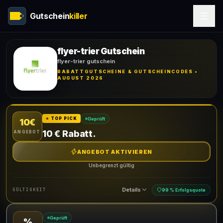
Gutschein
killer
flyer-trier Gutschein
flyer-trier gutschein
RABATTGUTSCHEINE & GUTSCHEINCODES •
AUGUST 2026
Geprüft
⭐ TOP PICK
10€
10 € Rabatt.
ANGEBOT
ANGEBOT AKTIVIEREN
Unbegrenzt gültig
Details
GÜLTIGKEIT
99 % Erfolgsquote
Geprüft
%