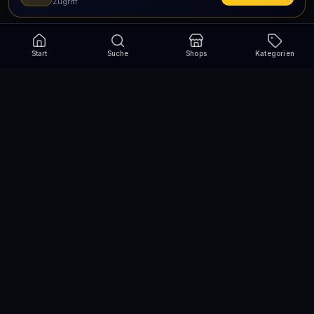
Zugriff
Start
Suche
Shops
Kategorien
Verpasse nie wieder eine Aktion!
Abonniere und erhalte jede Woche die besten
Gutscheincodes
Abonnieren