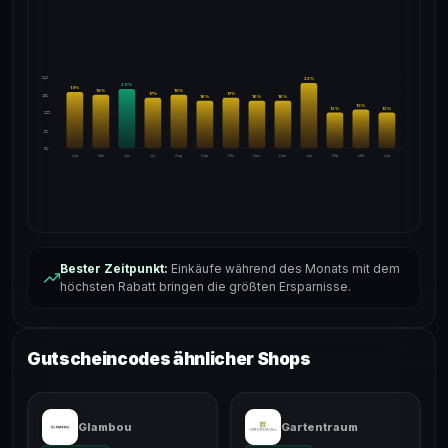
24%
22
%
20
%
19
%
18
%
18
%
17
%
17
%
18%
16
%
16
%
16
%
13
%
12
%
12
%
12%
6%
0%
Apr
Mai
Jun
Jul
Aug
Sep
Okt
Nov
Dez
Jan
Feb
Mär
Apr
Bester Zeitpunkt:
Einkäufe während des Monats mit dem
höchsten Rabatt bringen die größten Ersparnisse.
Gutscheincodes ähnlicher Shops
Glambou
Gartentraum