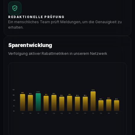
REDAKTIONELLE PRÜFUNG
Ein menschliches Team prüft Meldungen, um die Genauigkeit zu
erhalten.
Sparentwicklung
Verfolgung aktiver Rabattmetriken in unserem Netzwerk
24%
22
%
20
%
19
%
18
%
18
%
17
%
17
%
18%
16
%
16
%
16
%
13
%
12
%
12
%
12%
6%
0%
Apr
Mai
Jun
Jul
Aug
Sep
Okt
Nov
Dez
Jan
Feb
Mär
Apr