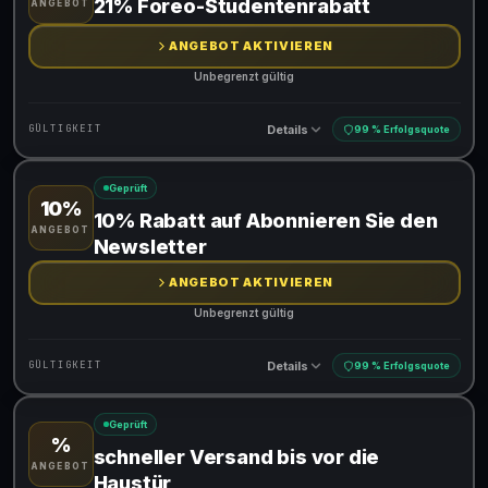
21% Foreo-Studentenrabatt
ANGEBOT
ANGEBOT AKTIVIEREN
Unbegrenzt gültig
Details
GÜLTIGKEIT
99 % Erfolgsquote
Geprüft
10%
Gültig für teilnehmende Produkte
10% Rabatt auf Abonnieren Sie den
ANGEBOT
Newsletter
ANGEBOT AKTIVIEREN
Unbegrenzt gültig
Details
GÜLTIGKEIT
99 % Erfolgsquote
Geprüft
%
Gültig für teilnehmende Produkte
schneller Versand bis vor die
ANGEBOT
Haustür