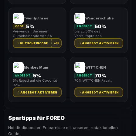
Twenty:three
Wanderschuhe
5%
50%
CODE
ANGEBOT
Verwenden Sie einen
Bis zu 50% des
Gutscheincode von 5%
Verkaufspreises
4AD
GUTSCHEINCODE
ANGEBOT AKTIVIEREN
Monkey Mum
WITTCHEN
5%
70%
ANGEBOT
ANGEBOT
5% Rabatt auf die Coconut
70% WITTCHEN Rabatt
Bowl
ANGEBOT AKTIVIEREN
ANGEBOT AKTIVIEREN
Spartipps für FOREO
Hol dir die besten Ersparnisse mit unserem redaktionellen
Guide.