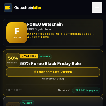
Gutschein
killer
FOREO Gutschein
F
FOREO gutschein
RABATTGUTSCHEINE & GUTSCHEINCODES •
AUGUST 2026
FOREO
Geprüft
⭐ TOP PICK
50%
50% Foreo Black Friday Sale
ANGEBOT
ANGEBOT AKTIVIEREN
Unbegrenzt gültig
Details
GÜLTIGKEIT
99 % Erfolgsquote
Geprüft