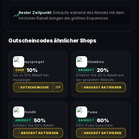
Bester Zeitpunkt:
Einkäufe während des Monats mit dem
höchsten Rabatt bringen die größten Ersparnisse.
Gutscheincodes ähnlicher Shops
myspiegel
Glambou
10%
20%
CODE
ANGEBOT
bis zu 10% Rabatt bei
Erhalten Sie 20 % Rabatt auf
myspiegel
der gesamten Website.
ICH
GUTSCHEINCODE
ANGEBOT AKTIVIEREN
Holdit
Puma
50%
60%
ANGEBOT
ANGEBOT
Erhalten Sie 50% Rabatt.
60% Puma Gutschein
ANGEBOT AKTIVIEREN
ANGEBOT AKTIVIEREN