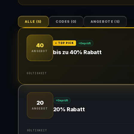
ALLE
(
5
)
CODES
(
0
)
ANGEBOTE
(
5
)
Geprüft
⭐ TOP PICK
40
bis zu 40% Rabatt
ANGEBOT
GÜLTIGKEIT
Gültig für teilnehmende Produkte
Geprüft
20
20% Rabatt
ANGEBOT
GÜLTIGKEIT