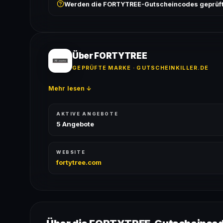
Werden die FORTYTREE-Gutscheincodes geprüf
ausgeschlossen, sofern die Angebotsbedingungen 
Ja! Jeder Code wird automatisch von unseren Bots g
bei jedem Angebot angezeigt.
Über FORTYTREE
GEPRÜFTE MARKE · GUTSCHEINKILLER.DE
Mehr lesen ↓
AKTIVE ANGEBOTE
5 Angebote
WEBSITE
fortytree.com