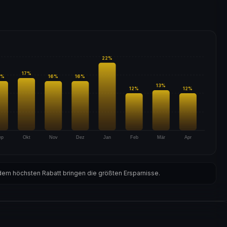
22
%
17
%
%
16
%
16
%
13
%
12
%
12
%
ep
Okt
Nov
Dez
Jan
Feb
Mär
Apr
em höchsten Rabatt bringen die größten Ersparnisse.