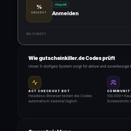
Geprüft
%
Anmelden
ANGEBOT
GÜLTIGKEIT
Gültig für teilnehmende Produkte
Wie gutscheinkiller.de Codes prüft
Unser 3-stufiges System sorgt für aktive und zuverlässige 
ACT CHECKOUT BOT
COMMUNIT
Headless-Browser testen die Codes
100.000+ Käuf
automatisch zweimal täglich.
Screenshots d