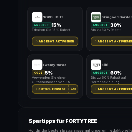
NORDLICHT
Skingood Garde
15%
30%
ANGEBOT
ANGEBOT
Erhalten Sie 15 % Rabatt.
Bis zu 30 % Rabatt.
ANGEBOT AKTIVIEREN
ANGEBOT AKTIVIERE
Twenty:three
Biffi
5%
60%
CODE
ANGEBOT
Verwenden Sie einen
Bis zu 60% Rabatt auf
Gutscheincode von 5%
Herrenbekleidung
4AD
GUTSCHEINCODE
ANGEBOT AKTIVIERE
Spartipps für FORTYTREE
Hol dir die besten Ersparnisse mit unserem redaktionell