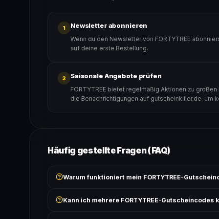
Newsletter abonnieren
1
Wenn du den Newsletter von FORTYTREE abonnierst,
auf deine erste Bestellung.
Saisonale Angebote prüfen
2
FORTYTREE bietet regelmäßig Aktionen zu großen Ra
die Benachrichtigungen auf gutscheinkiller.de, um 
Häufig gestellte Fragen (FAQ)
Warum funktioniert mein FORTYTREE-Gutscheinc
Prüfe, ob der erforderliche Mindestbestellwert erreicht
Kann ich mehrere FORTYTREE-Gutscheincodes 
Bedingungen findest du unter „Details".
In der Regel wird nur ein Gutscheincode pro Bestell