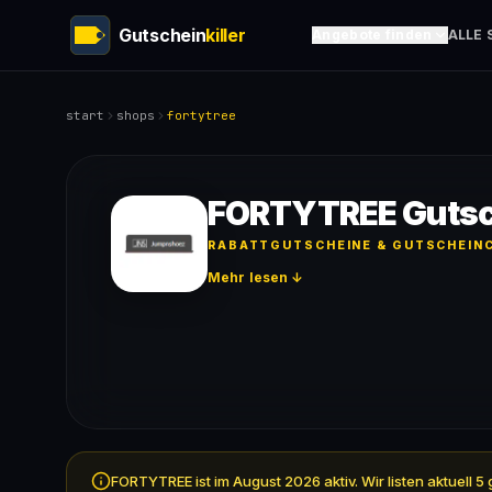
Gutschein
killer
Angebote finden
ALLE 
start
shops
fortytree
FORTYTREE Gutsc
RABATTGUTSCHEINE & GUTSCHEINC
Mehr lesen ↓
FORTYTREE ist im August 2026 aktiv. Wir listen aktuell