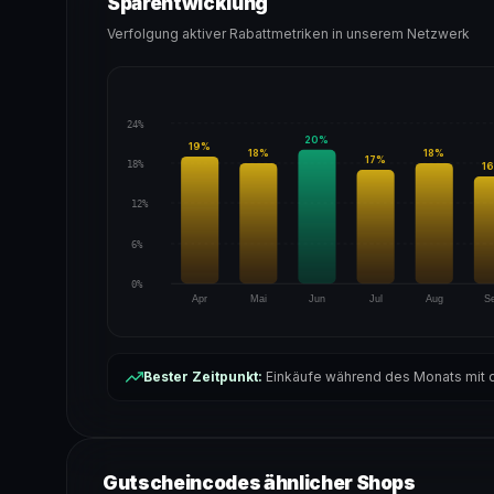
Sparentwicklung
Verfolgung aktiver Rabattmetriken in unserem Netzwerk
24%
20
%
19
%
18
%
18
%
17
%
18%
16
12%
6%
0%
Apr
Mai
Jun
Jul
Aug
S
Bester Zeitpunkt:
Einkäufe während des Monats mit d
Gutscheincodes ähnlicher Shops