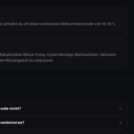
 erhältst du oft einen exklusiven Willkommenscode von 10–15 %
battzeiten (Black Friday, Cyber Monday, Weihnachten). Aktiviere
kein Blitzangebot zu verpassen.
ode nicht?
 ist und ob der Code nicht für bereits reduzierte Artikel gilt. Alle
kombinieren?
ung akzeptiert. Die Kombination mehrerer Codes ist meist