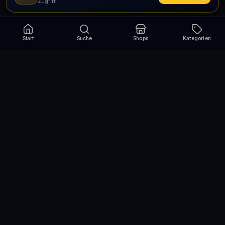
Zugriff
Start
Suche
Shops
Kategorien
Verpasse nie wieder eine Aktion!
Abonniere und erhalte jede Woche die besten
Gutscheincodes
Abonnieren