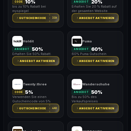
10%
20%
CODE
ANGEBOT
bis zu 10% Rabatt bei
Erhalten Sie 20 % Rabatt auf
myspiegel
der gesamten Website.
ICH
GUTSCHEINCODE
ANGEBOT AKTIVIEREN
Holdit
Puma
50%
60%
ANGEBOT
ANGEBOT
Erhalten Sie 50% Rabatt.
60% Puma Gutschein
ANGEBOT AKTIVIEREN
ANGEBOT AKTIVIEREN
Twenty:three
Wanderschuhe
5%
50%
CODE
ANGEBOT
Verwenden Sie einen
Bis zu 50% des
Gutscheincode von 5%
Verkaufspreises
4AD
GUTSCHEINCODE
ANGEBOT AKTIVIEREN