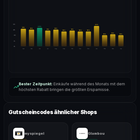
24%
22
%
20
%
19
%
18
%
18
%
17
%
17
%
18%
16
%
16
%
16
%
13
%
12
%
12
%
12%
6%
0%
Apr
Mai
Jun
Jul
Aug
Sep
Okt
Nov
Dez
Jan
Feb
Mär
Apr
Bester Zeitpunkt:
Einkäufe während des Monats mit dem
höchsten Rabatt bringen die größten Ersparnisse.
Gutscheincodes ähnlicher Shops
myspiegel
Glambou