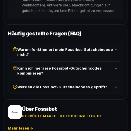
Weihnachten). Aktiviere die Benachrichtigungen auf
gutscheinkiller.de, um kein Blitzangebot zu verpassen.
Häufig gestellte Fragen (FAQ)
Warum funktioniert mein Fossibot-Gutscheincode
nicht?
Prüfe, ob der erforderliche Mindestbestellwert erreicht
Kann ich mehrere Fossibot-Gutscheincodes
ist und ob der Code nicht für bereits reduzierte Artikel
kombinieren?
gilt. Alle Bedingungen findest du unter „Details".
In der Regel wird nur ein Gutscheincode pro Bestellung
Werden die Fossibot-Gutscheincodes geprüft?
akzeptiert. Die Kombination mehrerer Codes ist meist
ausgeschlossen, sofern die Angebotsbedingungen
Ja! Jeder Code wird automatisch von unseren Bots
nichts anderes angeben.
geprüft und von unserer Community bestätigt. Die
Erfolgsquote wird bei jedem Angebot angezeigt.
Über Fossibot
GEPRÜFTE MARKE · GUTSCHEINKILLER.DE
Mehr lesen ↓