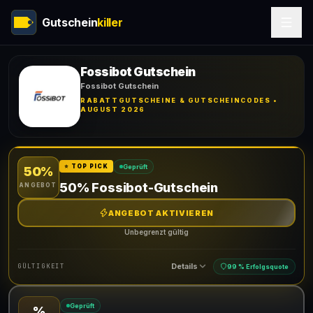
Gutschein
killer
Fossibot Gutschein
Fossibot Gutschein
RABATTGUTSCHEINE & GUTSCHEINCODES •
AUGUST 2026
Geprüft
⭐ TOP PICK
50%
50% Fossibot-Gutschein
ANGEBOT
ANGEBOT AKTIVIEREN
Unbegrenzt gültig
Details
GÜLTIGKEIT
99 % Erfolgsquote
Geprüft
%