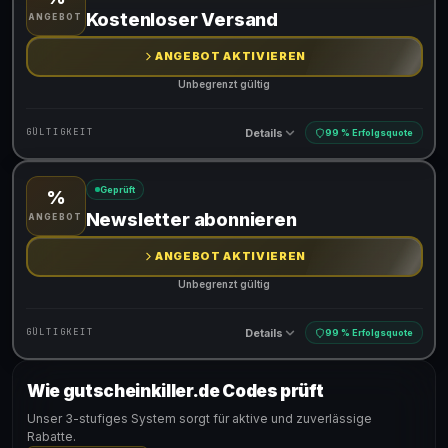
Gültig für teilnehmende Produkte
Kostenloser Versand
ANGEBOT
ANGEBOT AKTIVIEREN
Unbegrenzt gültig
Details
GÜLTIGKEIT
99 % Erfolgsquote
Geprüft
%
Gültig für teilnehmende Produkte
Newsletter abonnieren
ANGEBOT
ANGEBOT AKTIVIEREN
Unbegrenzt gültig
Details
GÜLTIGKEIT
99 % Erfolgsquote
Wie gutscheinkiller.de Codes prüft
Gültig für teilnehmende Produkte
Unser 3-stufiges System sorgt für aktive und zuverlässige
Rabatte.