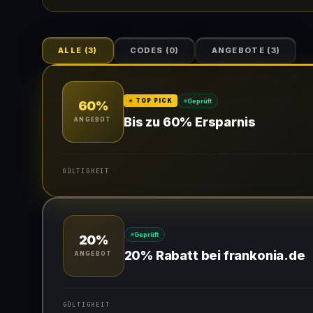
ALLE
(
3
)
CODES
(
0
)
ANGEBOTE
(
3
)
Geprüft
⭐ TOP PICK
60%
Bis zu 60% Ersparnis
ANGEBOT
GÜLTIGKEIT
Gültig für teilnehmende Produkte
Geprüft
20%
20% Rabatt bei frankonia.de
ANGEBOT
GÜLTIGKEIT