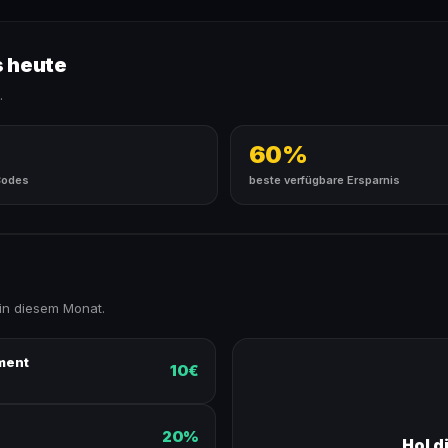
s heute
.
60%
Codes
beste verfügbare Ersparnis
in diesem Monat.
ment
10€
20%
Hol d