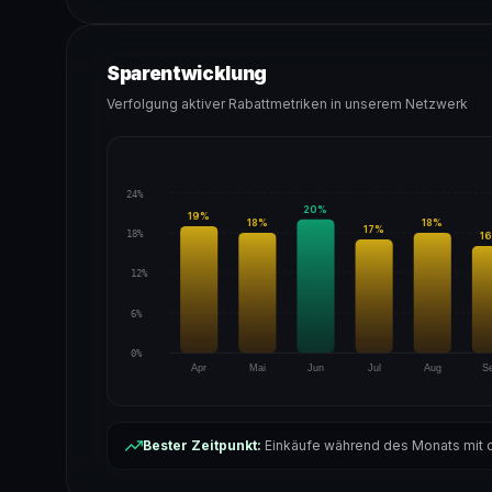
Sparentwicklung
Verfolgung aktiver Rabattmetriken in unserem Netzwerk
24%
20
%
19
%
18
%
18
%
17
%
18%
16
12%
6%
0%
Apr
Mai
Jun
Jul
Aug
S
Bester Zeitpunkt:
Einkäufe während des Monats mit d