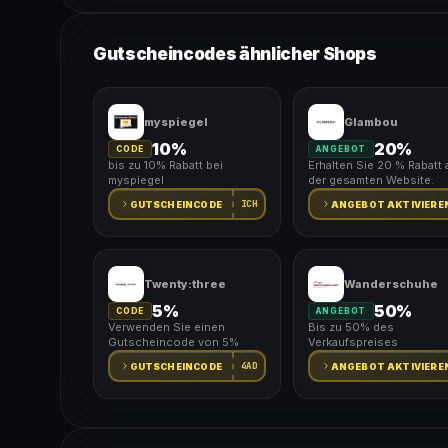
Gutscheincodes ähnlicher Shops
myspiegel
Glambou
10%
20%
CODE
ANGEBOT
bis zu 10% Rabatt bei
Erhalten Sie 20 % Rabatt 
myspiegel
der gesamten Website.
ICH
GUTSCHEINCODE
ANGEBOT AKTIVIERE
Twenty:three
Wanderschuhe
5%
50%
CODE
ANGEBOT
Verwenden Sie einen
Bis zu 50% des
Gutscheincode von 5%
Verkaufspreises
4AD
GUTSCHEINCODE
ANGEBOT AKTIVIERE