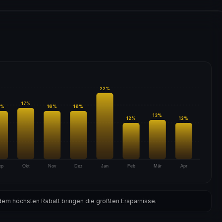
22
%
17
%
%
16
%
16
%
13
%
12
%
12
%
ep
Okt
Nov
Dez
Jan
Feb
Mär
Apr
em höchsten Rabatt bringen die größten Ersparnisse.