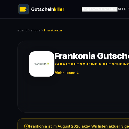
Gutschein
killer
Angebote finden
ALLE 
start
shops
frankonia
Frankonia Gutsch
RABATTGUTSCHEINE & GUTSCHEINC
Mehr lesen ↓
Frankonia ist im August 2026 aktiv. Wir listen aktuell 