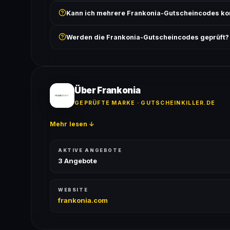
Prüfe, ob der erforderliche Mindestbestellwert erreicht
Kann ich mehrere Frankonia-Gutscheincodes ko
Bedingungen findest du unter „Details".
In der Regel wird nur ein Gutscheincode pro Bestell
Werden die Frankonia-Gutscheincodes geprüft?
ausgeschlossen, sofern die Angebotsbedingungen 
Ja! Jeder Code wird automatisch von unseren Bots g
bei jedem Angebot angezeigt.
Über Frankonia
GEPRÜFTE MARKE · GUTSCHEINKILLER.DE
Mehr lesen ↓
AKTIVE ANGEBOTE
3 Angebote
WEBSITE
frankonia.com