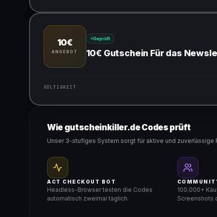
Gültig für teilnehmende Produkte
Geprüft
10€
10€ Gutschein Für das Newsl
ANGEBOT
GÜLTIGKEIT
Gültig für teilnehmende Produkte
Wie gutscheinkiller.de Codes prüft
Unser 3-stufiges System sorgt für aktive und zuverlässige 
ACT CHECKOUT BOT
COMMUNIT
Headless-Browser testen die Codes
100.000+ Käuf
automatisch zweimal täglich.
Screenshots d