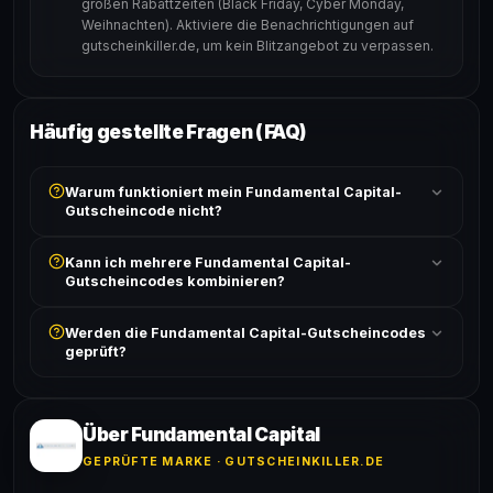
großen Rabattzeiten (Black Friday, Cyber Monday,
Weihnachten). Aktiviere die Benachrichtigungen auf
gutscheinkiller.de, um kein Blitzangebot zu verpassen.
Häufig gestellte Fragen (FAQ)
Warum funktioniert mein Fundamental Capital-
Gutscheincode nicht?
Prüfe, ob der erforderliche Mindestbestellwert erreicht
Kann ich mehrere Fundamental Capital-
ist und ob der Code nicht für bereits reduzierte Artikel
Gutscheincodes kombinieren?
gilt. Alle Bedingungen findest du unter „Details".
In der Regel wird nur ein Gutscheincode pro Bestellung
Werden die Fundamental Capital-Gutscheincodes
akzeptiert. Die Kombination mehrerer Codes ist meist
geprüft?
ausgeschlossen, sofern die Angebotsbedingungen
nichts anderes angeben.
Ja! Jeder Code wird automatisch von unseren Bots
geprüft und von unserer Community bestätigt. Die
Erfolgsquote wird bei jedem Angebot angezeigt.
Über Fundamental Capital
GEPRÜFTE MARKE · GUTSCHEINKILLER.DE