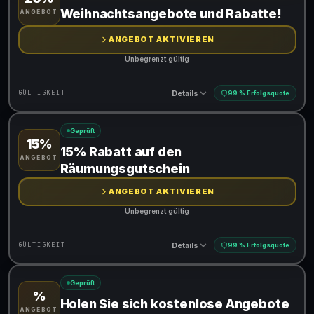
Gültig für teilnehmende Produkte
Weihnachtsangebote und Rabatte!
ANGEBOT
Gib den Code an der Kasse ein, um den Rabatt zu erhalten
ANGEBOT AKTIVIEREN
Unbegrenzt gültig
Details
GÜLTIGKEIT
99 % Erfolgsquote
Geprüft
15%
Gültig für teilnehmende Produkte
15% Rabatt auf den
ANGEBOT
Räumungsgutschein
ANGEBOT AKTIVIEREN
Unbegrenzt gültig
Details
GÜLTIGKEIT
99 % Erfolgsquote
Geprüft
%
Gültig für teilnehmende Produkte
Holen Sie sich kostenlose Angebote
ANGEBOT