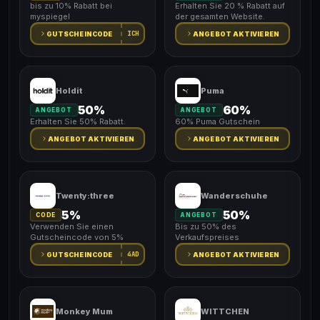
bis zu 10% Rabatt bei
Erhalten Sie 20 % Rabatt auf
myspiegel
der gesamten Website.
ICH
GUTSCHEINCODE
ANGEBOT AKTIVIEREN
Holdit
Puma
50%
60%
ANGEBOT
ANGEBOT
Erhalten Sie 50% Rabatt.
60% Puma Gutschein
ANGEBOT AKTIVIEREN
ANGEBOT AKTIVIEREN
Twenty:three
Wanderschuhe
5%
50%
CODE
ANGEBOT
Verwenden Sie einen
Bis zu 50% des
Gutscheincode von 5%
Verkaufspreises
4AD
GUTSCHEINCODE
ANGEBOT AKTIVIEREN
Monkey Mum
WITTCHEN