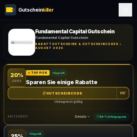
Gutschein
killer
Fundamental Capital Gutschein
Fundamental Capital Gutschein
RABATTGUTSCHEINE & GUTSCHEINCODES •
AUGUST 2026
Geprüft
⭐ TOP PICK
20%
Sparen Sie einige Rabatte
CODE
GUTSCHEINCODE
OM/
Unbegrenzt gültig
Details
GÜLTIGKEIT
99 % Erfolgsquote
Geprüft
25%