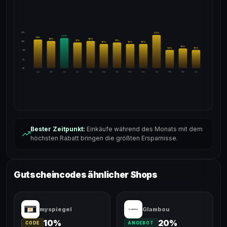
24%
22
%
20
%
19
%
18
%
18
%
17
%
17
%
18%
16
%
16
%
16
%
13
%
12
%
12
%
12%
6%
0%
Apr
Mai
Jun
Jul
Aug
Sep
Okt
Nov
Dez
Jan
Feb
Mär
Apr
Bester Zeitpunkt:
Einkäufe während des Monats mit dem
höchsten Rabatt bringen die größten Ersparnisse.
Gutscheincodes ähnlicher Shops
myspiegel
Glambou
10%
20%
CODE
ANGEBOT