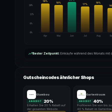
19
%
18
%
18
%
17
%
18%
16
12%
6%
0%
Apr
Mai
Jun
Jul
Aug
S
Bester Zeitpunkt:
Einkäufe während des Monats mit d
Gutscheincodes ähnlicher Shops
Glambou
Gartentraum
20%
40%
ANGEBOT
ANGEBOT
Erhalten Sie 20 % Rabatt auf
Profitieren Sie von bis zu
der gesamten Website.
40 % Rabatt im Gartentra