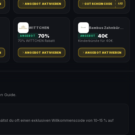
4AD
N
ANGEBOT AKTIVIEREN
GUTSCHEINCODE
WITTCHEN
Bambus Zahnbürste
70%
40€
ANGEBOT
ANGEBOT
70% WITTCHEN Rabatt
Kinderbürste für 40€.
N
ANGEBOT AKTIVIEREN
ANGEBOT AKTIVIEREN
en Guide.
ältst du oft einen exklusiven Willkommenscode von 10–15 % auf