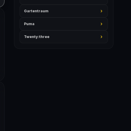
Gartentraum
Puma
Twenty:three