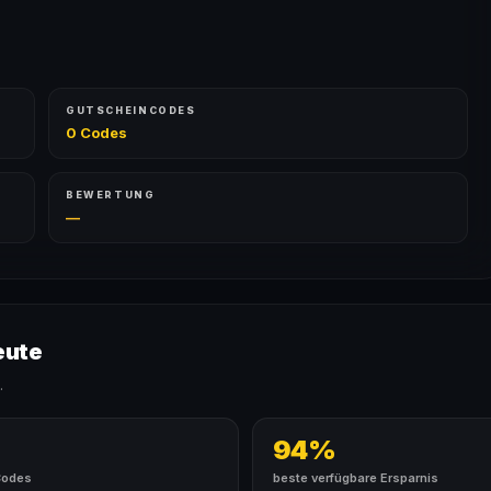
GUTSCHEINCODES
0 Codes
BEWERTUNG
—
eute
.
94%
Codes
beste verfügbare Ersparnis