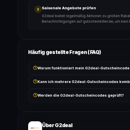
Saisonale Angebote prüfen
2
G2deal bietet regelmäßig Aktionen zu großen Rabatt
Benachrichtigungen auf gutscheinkiller.de, um kein
Häufig gestellte Fragen (FAQ)
Warum funktioniert mein G2deal-Gutscheincode 
Prüfe, ob der erforderliche Mindestbestellwert erreicht
Kann ich mehrere G2deal-Gutscheincodes komb
Bedingungen findest du unter „Details".
In der Regel wird nur ein Gutscheincode pro Bestell
Werden die G2deal-Gutscheincodes geprüft?
ausgeschlossen, sofern die Angebotsbedingungen 
Ja! Jeder Code wird automatisch von unseren Bots g
bei jedem Angebot angezeigt.
Über G2deal