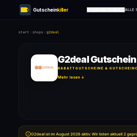
Gutschein
killer
Angebote finden
ALLE 
start
shops
g2deal
G2deal Gutschein
RABATTGUTSCHEINE & GUTSCHEINC
Mehr lesen ↓
G2deal ist im August 2026 aktiv. Wir listen aktuell 2 