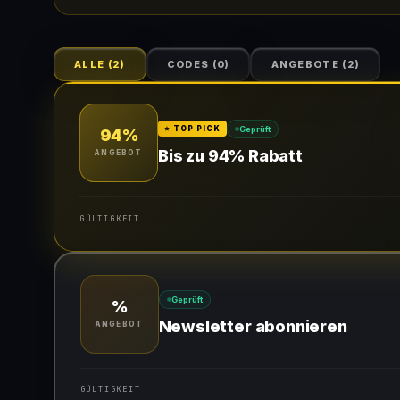
ALLE
(
2
)
CODES
(
0
)
ANGEBOTE
(
2
)
Geprüft
⭐ TOP PICK
94%
Bis zu 94% Rabatt
ANGEBOT
GÜLTIGKEIT
Gültig für teilnehmende Produkte
Geprüft
%
Newsletter abonnieren
ANGEBOT
GÜLTIGKEIT