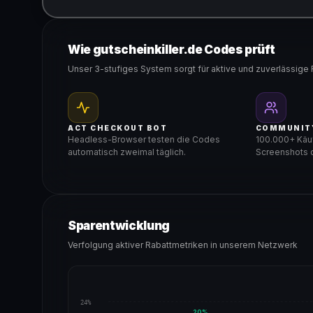
Gültig für teilnehmende Produkte
Wie gutscheinkiller.de Codes prüft
Unser 3-stufiges System sorgt für aktive und zuverlässige 
ACT CHECKOUT BOT
COMMUNIT
Headless-Browser testen die Codes
100.000+ Käuf
automatisch zweimal täglich.
Screenshots d
Sparentwicklung
Verfolgung aktiver Rabattmetriken in unserem Netzwerk
24%
20
%