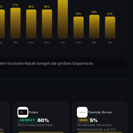
17
%
%
16
%
16
%
13
%
12
%
12
%
ep
Okt
Nov
Dez
Jan
Feb
Mär
Apr
em höchsten Rabatt bringen die größten Ersparnisse.
Puma
Twenty:three
60%
5%
ANGEBOT
CODE
60% Puma Gutschein
Verwenden Sie einen
um.
Gutscheincode von 5%