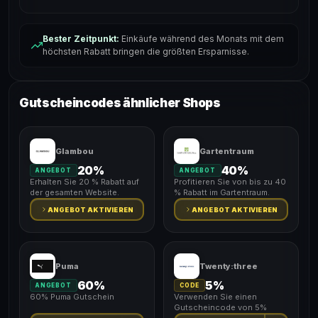
Bester Zeitpunkt:
Einkäufe während des Monats mit dem
höchsten Rabatt bringen die größten Ersparnisse.
Gutscheincodes ähnlicher Shops
Glambou
Gartentraum
20%
40%
ANGEBOT
ANGEBOT
Erhalten Sie 20 % Rabatt auf
Profitieren Sie von bis zu 40
der gesamten Website.
% Rabatt im Gartentraum.
ANGEBOT AKTIVIEREN
ANGEBOT AKTIVIEREN
Puma
Twenty:three
60%
5%
ANGEBOT
CODE
60% Puma Gutschein
Verwenden Sie einen
Gutscheincode von 5%