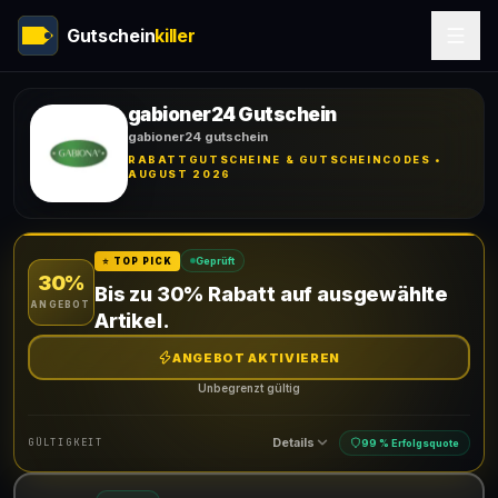
Gutschein
killer
gabioner24 Gutschein
gabioner24 gutschein
RABATTGUTSCHEINE & GUTSCHEINCODES •
AUGUST 2026
Geprüft
⭐ TOP PICK
30%
Bis zu 30% Rabatt auf ausgewählte
ANGEBOT
Artikel.
ANGEBOT AKTIVIEREN
Unbegrenzt gültig
Details
GÜLTIGKEIT
99 % Erfolgsquote