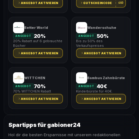
4AD
ANGEBOT AKTIVIEREN
GUTSCHEINCODE
Better World
Wanderschuhe
20%
50%
ANGEBOT
ANGEBOT
20% Rabatt auf 6 gebrauchte
Bis zu 50% des
Bücher
Verkaufspreises
ANGEBOT AKTIVIEREN
ANGEBOT AKTIVIEREN
WITTCHEN
Bambus Zahnbürste
70%
40€
ANGEBOT
ANGEBOT
70% WITTCHEN Rabatt
Kinderbürste für 40€.
ANGEBOT AKTIVIEREN
ANGEBOT AKTIVIEREN
Spartipps für gabioner24
Hol dir die besten Ersparnisse mit unserem redaktionellen