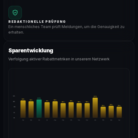
REDAKTIONELLE PRÜFUNG
Ein menschliches Team prüft Meldungen, um die Genauigkeit zu
erhalten.
Sparentwicklung
Verfolgung aktiver Rabattmetriken in unserem Netzwerk
24%
22
%
20
%
19
%
18
%
18
%
17
%
17
%
18%
16
%
16
%
16
%
13
%
12
%
12
%
12%
6%
0%
Apr
Mai
Jun
Jul
Aug
Sep
Okt
Nov
Dez
Jan
Feb
Mär
Apr