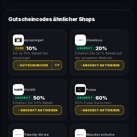
Gutscheincodes ähnlicher Shops
myspiegel
Glambou
10%
20%
CODE
ANGEBOT
bis zu 10% Rabatt bei
Erhalten Sie 20 % Rabatt auf
myspiegel
der gesamten Website.
ICH
GUTSCHEINCODE
ANGEBOT AKTIVIEREN
Holdit
Puma
50%
60%
ANGEBOT
ANGEBOT
Erhalten Sie 50% Rabatt.
60% Puma Gutschein
ANGEBOT AKTIVIEREN
ANGEBOT AKTIVIEREN
Twenty:three
Wanderschuhe