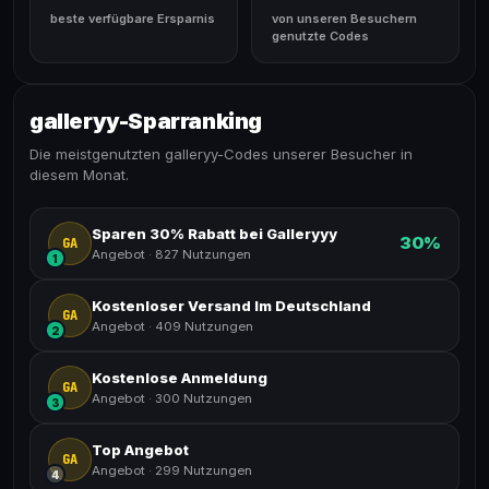
beste verfügbare Ersparnis
von unseren Besuchern
genutzte Codes
galleryy-Sparranking
Die meistgenutzten galleryy-Codes unserer Besucher in
diesem Monat.
Sparen 30% Rabatt bei Galleryyy
30%
GA
Angebot
·
827 Nutzungen
1
Kostenloser Versand Im Deutschland
GA
Angebot
·
409 Nutzungen
2
Kostenlose Anmeldung
GA
Angebot
·
300 Nutzungen
3
Top Angebot
GA
Angebot
·
299 Nutzungen
4