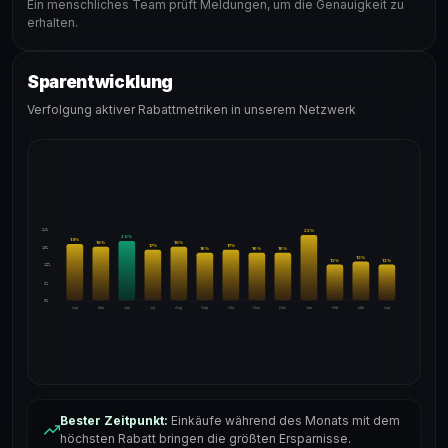
Ein menschliches Team prüft Meldungen, um die Genauigkeit zu
erhalten.
Sparentwicklung
Verfolgung aktiver Rabattmetriken in unserem Netzwerk
24%
22
%
20
%
19
%
18
%
18
%
17
%
17
%
18%
16
%
16
%
16
%
13
%
12
%
12
%
12%
6%
0%
Apr
Mai
Jun
Jul
Aug
Sep
Okt
Nov
Dez
Jan
Feb
Mär
Apr
Bester Zeitpunkt:
Einkäufe während des Monats mit dem
höchsten Rabatt bringen die größten Ersparnisse.