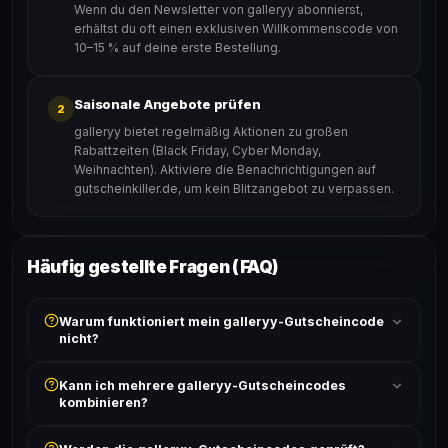
Wenn du den Newsletter von galleryy abonnierst,
erhältst du oft einen exklusiven Willkommenscode von
10–15 % auf deine erste Bestellung.
Saisonale Angebote prüfen
2
galleryy bietet regelmäßig Aktionen zu großen
Rabattzeiten (Black Friday, Cyber Monday,
Weihnachten). Aktiviere die Benachrichtigungen auf
gutscheinkiller.de, um kein Blitzangebot zu verpassen.
Häufig gestellte Fragen (FAQ)
Warum funktioniert mein galleryy-Gutscheincode
nicht?
Prüfe, ob der erforderliche Mindestbestellwert erreicht
Kann ich mehrere galleryy-Gutscheincodes
ist und ob der Code nicht für bereits reduzierte Artikel
kombinieren?
gilt. Alle Bedingungen findest du unter „Details".
In der Regel wird nur ein Gutscheincode pro Bestellung