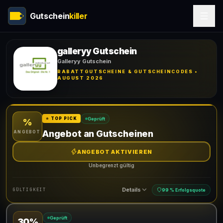
Gutschein
killer
galleryy Gutschein
Galleryy Gutschein
RABATTGUTSCHEINE & GUTSCHEINCODES •
AUGUST 2026
Geprüft
⭐ TOP PICK
%
Angebot an Gutscheinen
ANGEBOT
ANGEBOT AKTIVIEREN
Unbegrenzt gültig
Details
GÜLTIGKEIT
99 % Erfolgsquote
Geprüft
30%