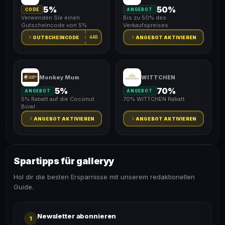
5%
50%
CODE
ANGEBOT
Verwenden Sie einen
Bis zu 50% des
Gutscheincode von 5%
Verkaufspreises
4AD
GUTSCHEINCODE
ANGEBOT AKTIVIEREN
Monkey Mum
WITTCHEN
5%
70%
ANGEBOT
ANGEBOT
5% Rabatt auf die Coconut
70% WITTCHEN Rabatt
Bowl
ANGEBOT AKTIVIEREN
ANGEBOT AKTIVIEREN
Spartipps für galleryy
Hol dir die besten Ersparnisse mit unserem redaktionellen
Guide.
Newsletter abonnieren
1