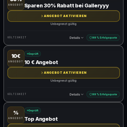
Gültig für teilnehmende Produkte
Sparen 30% Rabatt bei Galleryyy
ANGEBOT
ANGEBOT AKTIVIEREN
Unbegrenzt gültig
Details
GÜLTIGKEIT
99 % Erfolgsquote
Geprüft
10€
Gültig für teilnehmende Produkte
10 € Angebot
ANGEBOT
ANGEBOT AKTIVIEREN
Unbegrenzt gültig
Details
GÜLTIGKEIT
99 % Erfolgsquote
Geprüft
%
Gültig für teilnehmende Produkte
Top Angebot
ANGEBOT