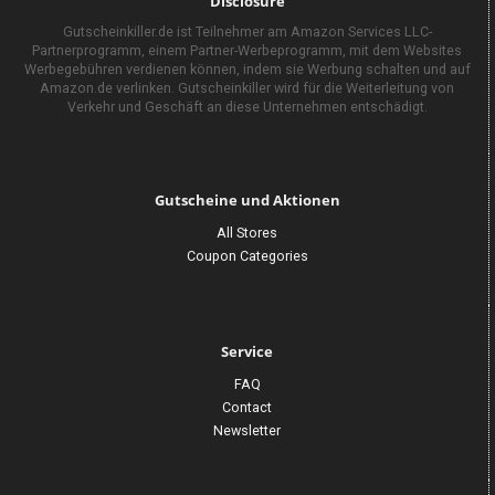
Disclosure
Gutscheinkiller.de ist Teilnehmer am Amazon Services LLC-
Partnerprogramm, einem Partner-Werbeprogramm, mit dem Websites
Werbegebühren verdienen können, indem sie Werbung schalten und auf
Amazon.de verlinken. Gutscheinkiller wird für die Weiterleitung von
Verkehr und Geschäft an diese Unternehmen entschädigt.
Gutscheine und Aktionen
All Stores
Coupon Categories
Service
FAQ
Contact
Newsletter