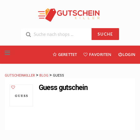
SUCHE
Skip
GERETTET
FAVORITEN
LOGIN
to
content
>
>
GUTSCHEINKILLER
BLOG
GUESS
Guess gutschein