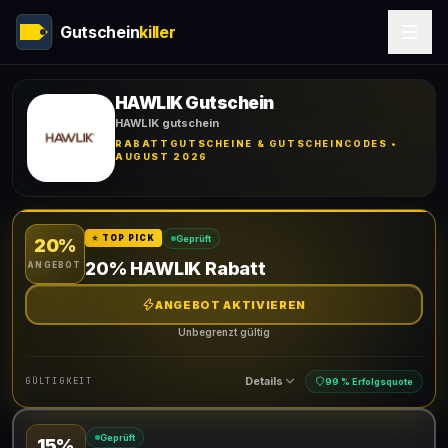
Gutschein
killer
HAWLIK Gutschein
HAWLIK gutschein
RABATTGUTSCHEINE & GUTSCHEINCODES •
AUGUST 2026
Geprüft
⭐ TOP PICK
20%
20% HAWLIK Rabatt
ANGEBOT
ANGEBOT AKTIVIEREN
Unbegrenzt gültig
Details
GÜLTIGKEIT
99 % Erfolgsquote
Geprüft
15%