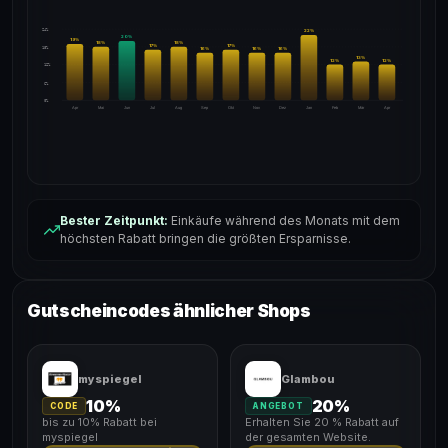
24%
22
%
20
%
19
%
18
%
18
%
17
%
17
%
18%
16
%
16
%
16
%
13
%
12
%
12
%
12%
6%
0%
Apr
Mai
Jun
Jul
Aug
Sep
Okt
Nov
Dez
Jan
Feb
Mär
Apr
Bester Zeitpunkt:
Einkäufe während des Monats mit dem
höchsten Rabatt bringen die größten Ersparnisse.
Gutscheincodes ähnlicher Shops
myspiegel
Glambou
10%
20%
CODE
ANGEBOT
bis zu 10% Rabatt bei
Erhalten Sie 20 % Rabatt auf
myspiegel
der gesamten Website.