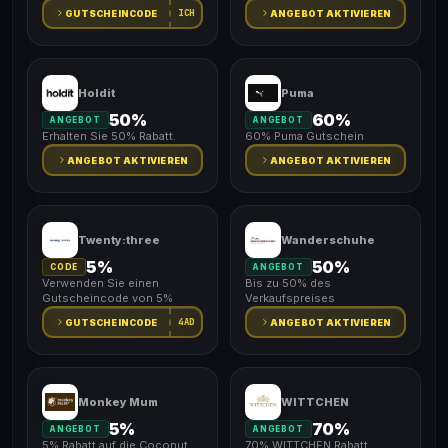
ICH
GUTSCHEINCODE
ANGEBOT AKTIVIEREN
Holdit
Puma
50%
60%
ANGEBOT
ANGEBOT
Erhalten Sie 50% Rabatt.
60% Puma Gutschein
ANGEBOT AKTIVIEREN
ANGEBOT AKTIVIEREN
Twenty:three
Wanderschuhe
5%
50%
CODE
ANGEBOT
Verwenden Sie einen
Bis zu 50% des
Gutscheincode von 5%
Verkaufspreises
4AD
GUTSCHEINCODE
ANGEBOT AKTIVIEREN
Monkey Mum
WITTCHEN
5%
70%
ANGEBOT
ANGEBOT
5% Rabatt auf die Coconut
70% WITTCHEN Rabatt