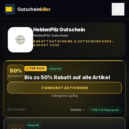
Gutschein
killer
HeldenPilz Gutschein
HeldenPilz Gutschein
RABATTGUTSCHEINE & GUTSCHEINCODES •
AUGUST 2026
Geprüft
⭐ TOP PICK
50%
Bis zu 50% Rabatt auf alle Artikel
ANGEBOT
ANGEBOT AKTIVIEREN
Unbegrenzt gültig
Details
GÜLTIGKEIT
99 % Erfolgsquote
Geprüft