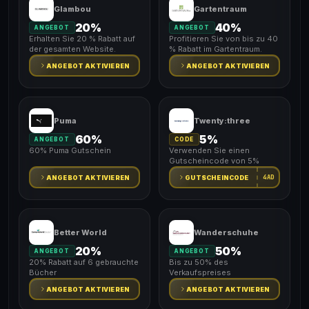
Glambou
Gartentraum
20%
40%
ANGEBOT
ANGEBOT
Erhalten Sie 20 % Rabatt auf
Profitieren Sie von bis zu 40
der gesamten Website.
% Rabatt im Gartentraum.
ANGEBOT AKTIVIEREN
ANGEBOT AKTIVIEREN
Puma
Twenty:three
60%
5%
ANGEBOT
CODE
60% Puma Gutschein
Verwenden Sie einen
Gutscheincode von 5%
4AD
ANGEBOT AKTIVIEREN
GUTSCHEINCODE
Better World
Wanderschuhe
20%
50%
ANGEBOT
ANGEBOT
20% Rabatt auf 6 gebrauchte
Bis zu 50% des
Bücher
Verkaufspreises
ANGEBOT AKTIVIEREN
ANGEBOT AKTIVIEREN