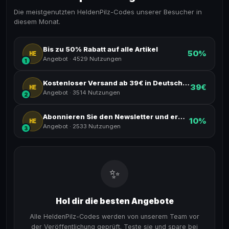
Die meistgenutzten HeldenPilz-Codes unserer Besucher in
diesem Monat.
Bis zu 50% Rabatt auf alle Artikel
50%
HE
Angebot
·
4529 Nutzungen
1
Kostenloser Versand ab 39€ in Deutschland
39€
HE
Angebot
·
3514 Nutzungen
2
Abonnieren Sie den Newsletter und erhalten Sie einen 10% Rabattcode
10%
HE
Angebot
·
2533 Nutzungen
3
✨
Hol dir die besten Angebote
Alle HeldenPilz-Codes werden von unserem Team vor
der Veröffentlichung geprüft. Teste sie und spare bei