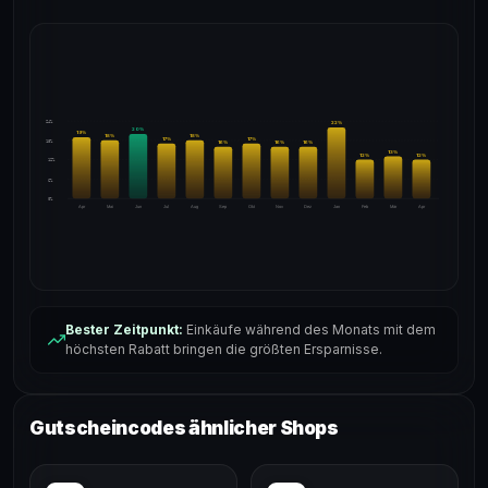
24%
22
%
20
%
19
%
18
%
18
%
17
%
17
%
18%
16
%
16
%
16
%
13
%
12
%
12
%
12%
6%
0%
Apr
Mai
Jun
Jul
Aug
Sep
Okt
Nov
Dez
Jan
Feb
Mär
Apr
Bester Zeitpunkt:
Einkäufe während des Monats mit dem
höchsten Rabatt bringen die größten Ersparnisse.
Gutscheincodes ähnlicher Shops