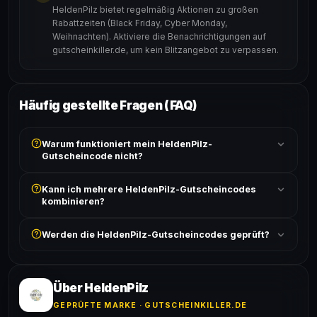
HeldenPilz bietet regelmäßig Aktionen zu großen
Rabattzeiten (Black Friday, Cyber Monday,
Weihnachten). Aktiviere die Benachrichtigungen auf
gutscheinkiller.de, um kein Blitzangebot zu verpassen.
Häufig gestellte Fragen (FAQ)
Warum funktioniert mein HeldenPilz-
Gutscheincode nicht?
Prüfe, ob der erforderliche Mindestbestellwert erreicht
Kann ich mehrere HeldenPilz-Gutscheincodes
ist und ob der Code nicht für bereits reduzierte Artikel
kombinieren?
gilt. Alle Bedingungen findest du unter „Details".
In der Regel wird nur ein Gutscheincode pro Bestellung
Werden die HeldenPilz-Gutscheincodes geprüft?
akzeptiert. Die Kombination mehrerer Codes ist meist
ausgeschlossen, sofern die Angebotsbedingungen
Ja! Jeder Code wird automatisch von unseren Bots
nichts anderes angeben.
geprüft und von unserer Community bestätigt. Die
Erfolgsquote wird bei jedem Angebot angezeigt.
Über HeldenPilz
GEPRÜFTE MARKE · GUTSCHEINKILLER.DE