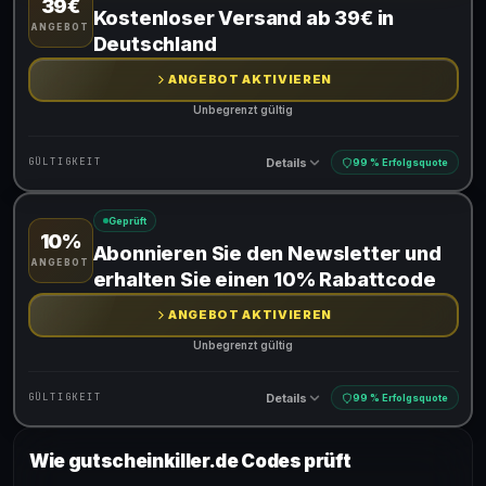
39€
Gültig für teilnehmende Produkte
Kostenloser Versand ab 39€ in
ANGEBOT
Deutschland
ANGEBOT AKTIVIEREN
Unbegrenzt gültig
Details
GÜLTIGKEIT
99 % Erfolgsquote
Geprüft
10%
Gültig für teilnehmende Produkte
Abonnieren Sie den Newsletter und
ANGEBOT
erhalten Sie einen 10% Rabattcode
ANGEBOT AKTIVIEREN
Unbegrenzt gültig
Details
GÜLTIGKEIT
99 % Erfolgsquote
Wie gutscheinkiller.de Codes prüft
Gültig für teilnehmende Produkte