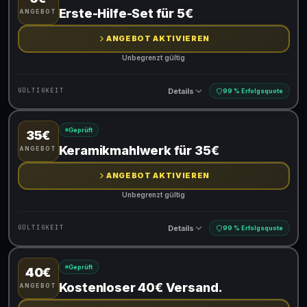
Gültig für teilnehmende Produkte
Erste-Hilfe-Set für 5€
ANGEBOT
ANGEBOT AKTIVIEREN
Unbegrenzt gültig
Details
GÜLTIGKEIT
99 % Erfolgsquote
Geprüft
35€
Gültig für teilnehmende Produkte
Keramikmahlwerk für 35€
ANGEBOT
ANGEBOT AKTIVIEREN
Unbegrenzt gültig
Details
GÜLTIGKEIT
99 % Erfolgsquote
Geprüft
40€
Gültig für teilnehmende Produkte
Kostenloser 40€ Versand.
ANGEBOT