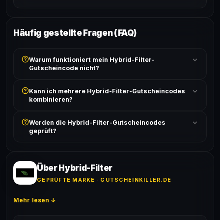
Häufig gestellte Fragen (FAQ)
Warum funktioniert mein Hybrid-Filter-
Gutscheincode nicht?
Prüfe, ob der erforderliche Mindestbestellwert erreicht
Kann ich mehrere Hybrid-Filter-Gutscheincodes
ist und ob der Code nicht für bereits reduzierte Artikel
kombinieren?
gilt. Alle Bedingungen findest du unter „Details".
In der Regel wird nur ein Gutscheincode pro Bestellung
Werden die Hybrid-Filter-Gutscheincodes
akzeptiert. Die Kombination mehrerer Codes ist meist
geprüft?
ausgeschlossen, sofern die Angebotsbedingungen
nichts anderes angeben.
Ja! Jeder Code wird automatisch von unseren Bots
geprüft und von unserer Community bestätigt. Die
Erfolgsquote wird bei jedem Angebot angezeigt.
Über Hybrid-Filter
GEPRÜFTE MARKE · GUTSCHEINKILLER.DE
Mehr lesen ↓