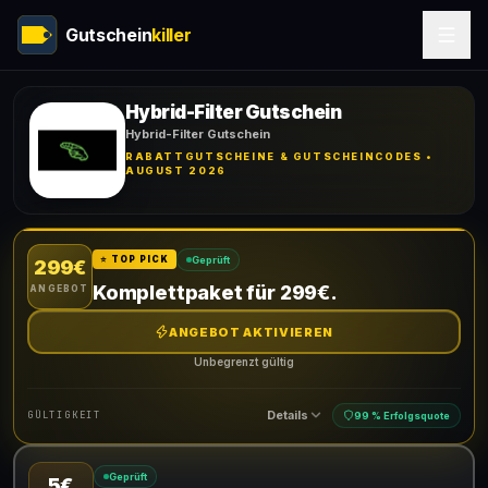
Gutschein
killer
Hybrid-Filter Gutschein
Hybrid-Filter Gutschein
RABATTGUTSCHEINE & GUTSCHEINCODES •
AUGUST 2026
Geprüft
⭐ TOP PICK
299€
Komplettpaket für 299€.
ANGEBOT
ANGEBOT AKTIVIEREN
Unbegrenzt gültig
Details
GÜLTIGKEIT
99 % Erfolgsquote
Geprüft
5€