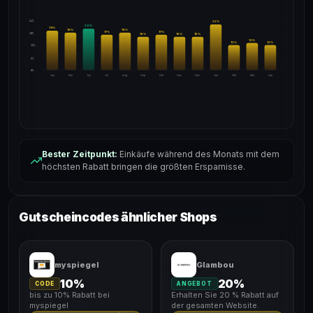
24%
22
%
20
%
19
%
18
%
18
%
17
%
17
%
18%
16
%
16
%
16
%
13
%
12
%
12
%
12%
6%
0%
Apr
Mai
Jun
Jul
Aug
Sep
Okt
Nov
Dez
Jan
Feb
Mär
Apr
Bester Zeitpunkt:
Einkäufe während des Monats mit dem
höchsten Rabatt bringen die größten Ersparnisse.
Gutscheincodes ähnlicher Shops
myspiegel
Glambou
10%
20%
CODE
ANGEBOT
bis zu 10% Rabatt bei
Erhalten Sie 20 % Rabatt auf
myspiegel
der gesamten Website.