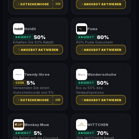
ICH
GUTSCHEINCODE
ANGEBOT AKTIVIEREN
Holdit
Puma
50%
60%
ANGEBOT
ANGEBOT
Erhalten Sie 50% Rabatt.
60% Puma Gutschein
ANGEBOT AKTIVIEREN
ANGEBOT AKTIVIEREN
Twenty:three
Wanderschuhe
5%
50%
CODE
ANGEBOT
Verwenden Sie einen
Bis zu 50% des
Gutscheincode von 5%
Verkaufspreises
4AD
GUTSCHEINCODE
ANGEBOT AKTIVIEREN
Monkey Mum
WITTCHEN
5%
70%
ANGEBOT
ANGEBOT
5% Rabatt auf die Coconut
70% WITTCHEN Rabatt