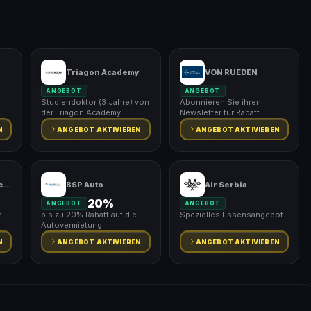
Triagon Academy
VON RUEDEN
ANGEBOT
ANGEBOT
Studiendoktor (3 Jahre) von
Abonnieren Sie ihren
der Triagon Academy.
Newsletter für Rabatt.
N
ANGEBOT AKTIVIEREN
ANGEBOT AKTIVIEREN
Studiengemeinschaft Darmstadt
BSP Auto
Air Serbia
20%
ANGEBOT
ANGEBOT
n
bis zu 20% Rabatt auf die
Spezielles Essensangebot
Autovermietung
N
ANGEBOT AKTIVIEREN
ANGEBOT AKTIVIEREN