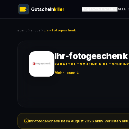
Gutschein
killer
Angebote finden
ALLE 
start
shops
ihr-fotogeschenk
Ihr-fotogeschenk
RABATTGUTSCHEINE & GUTSCHEINC
Mehr lesen ↓
Ihr-fotogeschenk ist im August 2026 aktiv. Wir listen 