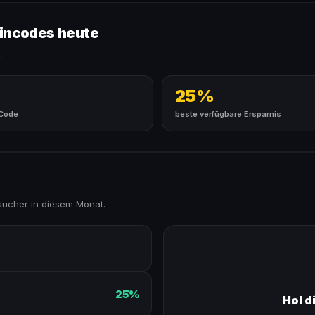
eincodes heute
.
25%
 Code
beste verfügbare Ersparnis
sucher in diesem Monat.
25%
Hol d