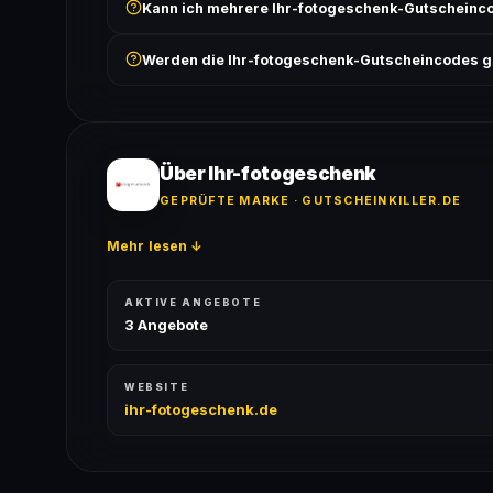
Kann ich mehrere Ihr-fotogeschenk-Gutscheinc
Bedingungen findest du unter „Details".
In der Regel wird nur ein Gutscheincode pro Bestell
Werden die Ihr-fotogeschenk-Gutscheincodes g
ausgeschlossen, sofern die Angebotsbedingungen 
Ja! Jeder Code wird automatisch von unseren Bots g
bei jedem Angebot angezeigt.
Über Ihr-fotogeschenk
GEPRÜFTE MARKE · GUTSCHEINKILLER.DE
Mehr lesen ↓
AKTIVE ANGEBOTE
3 Angebote
WEBSITE
ihr-fotogeschenk.de