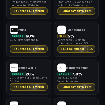
Erhalten Sie 20 % Rabatt auf
Profitieren Sie von bis zu 40
der gesamten Website.
% Rabatt im Gartentraum.
ANGEBOT AKTIVIEREN
ANGEBOT AKTIVIEREN
Puma
Twenty:three
60%
5%
ANGEBOT
CODE
60% Puma Gutschein
Verwenden Sie einen
Gutscheincode von 5%
4AD
ANGEBOT AKTIVIEREN
GUTSCHEINCODE
Better World
Wanderschuhe
20%
50%
ANGEBOT
ANGEBOT
20% Rabatt auf 6 gebrauchte
Bis zu 50% des
Bücher
Verkaufspreises
ANGEBOT AKTIVIEREN
ANGEBOT AKTIVIEREN