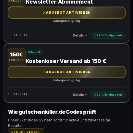
Newsletter-Abonnement
ANGEBOT
ANGEBOT AKTIVIEREN
Unbegrenzt gültig
Details
GÜLTIGKEIT
99 % Erfolgsquote
Geprüft
150€
Gültig für teilnehmende Produkte
Kostenloser Versand ab 150 €
ANGEBOT
ANGEBOT AKTIVIEREN
Unbegrenzt gültig
Details
GÜLTIGKEIT
99 % Erfolgsquote
Wie gutscheinkiller.de Codes prüft
Gültig für teilnehmende Produkte
Unser 3-stufiges System sorgt für aktive und zuverlässige
Rabatte.
SECURE VESSEL