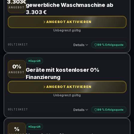
3.303€
Gültig für teilnehmende Produkte
gewerbliche Waschmaschine ab
ANGEBOT
3.303 €
ANGEBOT AKTIVIEREN
Unbegrenzt gültig
Details
GÜLTIGKEIT
99 % Erfolgsquote
Geprüft
0%
Gültig für teilnehmende Produkte
Geräte mit kostenloser 0%
ANGEBOT
Finanzierung
ANGEBOT AKTIVIEREN
Unbegrenzt gültig
Details
GÜLTIGKEIT
99 % Erfolgsquote
Geprüft
%
Gültig für teilnehmende Produkte