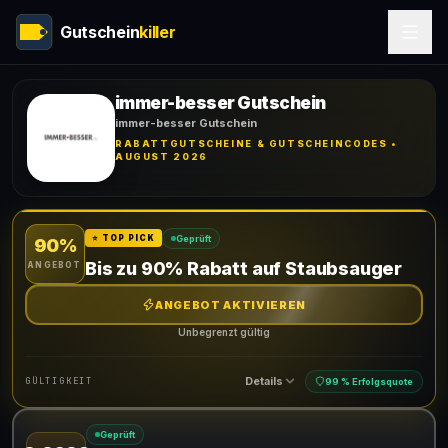
Gutschein
killer
immer-besser Gutschein
immer-besser Gutschein
RABATTGUTSCHEINE & GUTSCHEINCODES •
AUGUST 2026
Geprüft
⭐ TOP PICK
90%
Bis zu 90% Rabatt auf Staubsauger
ANGEBOT
ANGEBOT AKTIVIEREN
Unbegrenzt gültig
Details
GÜLTIGKEIT
99 % Erfolgsquote
Geprüft