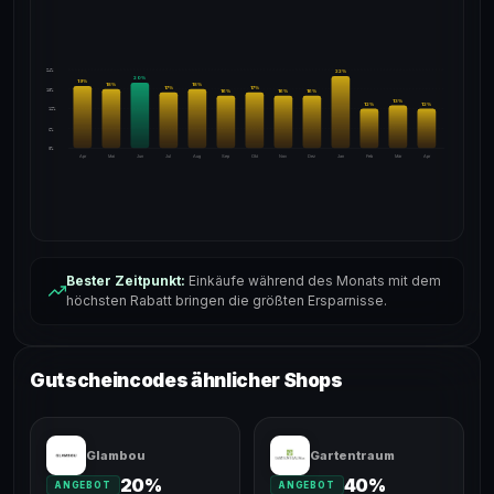
24%
22
%
20
%
19
%
18
%
18
%
17
%
17
%
18%
16
%
16
%
16
%
13
%
12
%
12
%
12%
6%
0%
Apr
Mai
Jun
Jul
Aug
Sep
Okt
Nov
Dez
Jan
Feb
Mär
Apr
Bester Zeitpunkt:
Einkäufe während des Monats mit dem
höchsten Rabatt bringen die größten Ersparnisse.
Gutscheincodes ähnlicher Shops
Glambou
Gartentraum
20%
40%
ANGEBOT
ANGEBOT