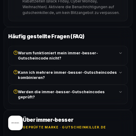
Rabattzeiten (Black Friday, Cyber Monday,
Weihnachten). Aktiviere die Benachrichtigungen auf
gutscheinkiller.de, um kein Blitzangebot zu verpassen.
Häufig gestellte Fragen (FAQ)
Warum funktioniert mein immer-besser-
Gutscheincode nicht?
Prüfe, ob der erforderliche Mindestbestellwert erreicht
Kann ich mehrere immer-besser-Gutscheincodes
ist und ob der Code nicht für bereits reduzierte Artikel
kombinieren?
gilt. Alle Bedingungen findest du unter „Details".
In der Regel wird nur ein Gutscheincode pro Bestellung
Werden die immer-besser-Gutscheincodes
akzeptiert. Die Kombination mehrerer Codes ist meist
geprüft?
ausgeschlossen, sofern die Angebotsbedingungen
nichts anderes angeben.
Ja! Jeder Code wird automatisch von unseren Bots
geprüft und von unserer Community bestätigt. Die
Erfolgsquote wird bei jedem Angebot angezeigt.
Über immer-besser
GEPRÜFTE MARKE · GUTSCHEINKILLER.DE