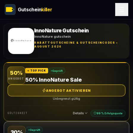
Gutschein
killer
InnoNature Gutschein
InnoNature gutschein
RABATTGUTSCHEINE & GUTSCHEINCODES •
AUGUST 2026
Geprüft
⭐ TOP PICK
50%
50% InnoNature Sale
ANGEBOT
ANGEBOT AKTIVIEREN
Unbegrenzt gültig
Details
GÜLTIGKEIT
99 % Erfolgsquote
Geprüft
30%