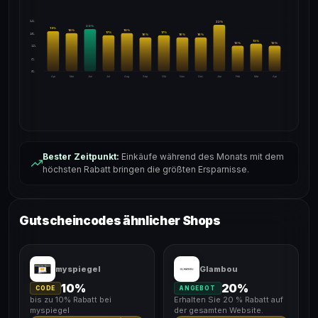
24%
22
%
20
%
19
%
18
%
18
%
17
%
17
%
18%
16
%
16
%
16
%
13
%
12
%
12
%
12%
6%
0%
Apr
Mai
Jun
Jul
Aug
Sep
Okt
Nov
Dez
Jan
Feb
Mär
Apr
Bester Zeitpunkt:
Einkäufe während des Monats mit dem
höchsten Rabatt bringen die größten Ersparnisse.
Gutscheincodes ähnlicher Shops
myspiegel
Glambou
10%
20%
CODE
ANGEBOT
bis zu 10% Rabatt bei
Erhalten Sie 20 % Rabatt auf
myspiegel
der gesamten Website.