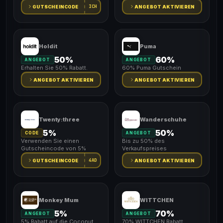
ICH
GUTSCHEINCODE
ANGEBOT AKTIVIEREN
Holdit
Puma
50%
60%
ANGEBOT
ANGEBOT
Erhalten Sie 50% Rabatt.
60% Puma Gutschein
ANGEBOT AKTIVIEREN
ANGEBOT AKTIVIEREN
Twenty:three
Wanderschuhe
5%
50%
CODE
ANGEBOT
Verwenden Sie einen
Bis zu 50% des
Gutscheincode von 5%
Verkaufspreises
4AD
GUTSCHEINCODE
ANGEBOT AKTIVIEREN
Monkey Mum
WITTCHEN
5%
70%
ANGEBOT
ANGEBOT
5% Rabatt auf die Coconut
70% WITTCHEN Rabatt