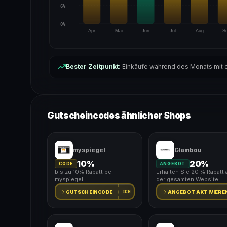
6%
0%
Apr
Mai
Jun
Jul
Aug
S
Bester Zeitpunkt:
Einkäufe während des Monats mit d
Gutscheincodes ähnlicher Shops
myspiegel
Glambou
10%
20%
CODE
ANGEBOT
bis zu 10% Rabatt bei
Erhalten Sie 20 % Rabatt 
myspiegel
der gesamten Website.
ICH
GUTSCHEINCODE
ANGEBOT AKTIVIERE