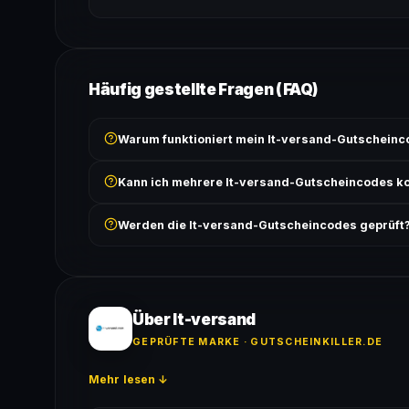
Häufig gestellte Fragen (FAQ)
Warum funktioniert mein It-versand-Gutscheinc
Prüfe, ob der erforderliche Mindestbestellwert erreicht
Kann ich mehrere It-versand-Gutscheincodes k
Bedingungen findest du unter „Details".
In der Regel wird nur ein Gutscheincode pro Bestell
Werden die It-versand-Gutscheincodes geprüft
ausgeschlossen, sofern die Angebotsbedingungen 
Ja! Jeder Code wird automatisch von unseren Bots g
bei jedem Angebot angezeigt.
Über It-versand
GEPRÜFTE MARKE · GUTSCHEINKILLER.DE
Mehr lesen ↓