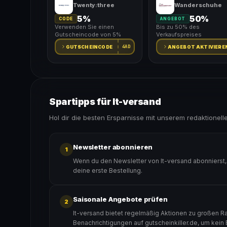
Twenty:three
Wanderschuhe
5%
50%
CODE
ANGEBOT
Verwenden Sie einen
Bis zu 50% des
Gutscheincode von 5%
Verkaufspreises
4AD
GUTSCHEINCODE
ANGEBOT AKTIVIERE
Spartipps für It-versand
Hol dir die besten Ersparnisse mit unserem redaktionell
Newsletter abonnieren
1
Wenn du den Newsletter von It-versand abonnierst,
deine erste Bestellung.
Saisonale Angebote prüfen
2
It-versand bietet regelmäßig Aktionen zu großen Ra
Benachrichtigungen auf gutscheinkiller.de, um kein