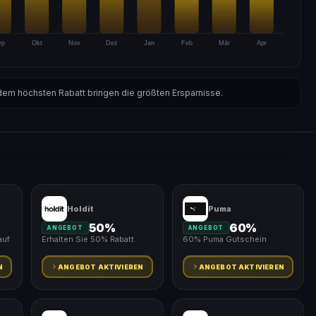
ep
Okt
Nov
Dez
Jan
Feb
Mär
Apr
em höchsten Rabatt bringen die größten Ersparnisse.
Holdit
Puma
50%
60%
ANGEBOT
ANGEBOT
auf
Erhalten Sie 50% Rabatt.
60% Puma Gutschein
N
ANGEBOT AKTIVIEREN
ANGEBOT AKTIVIEREN