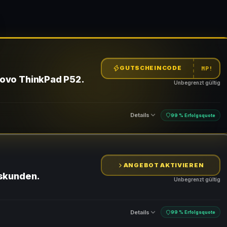
GUTSCHEINCODE
MP!
novo ThinkPad P52.
Unbegrenzt gültig
Details
99 % Erfolgsquote
ANGEBOT AKTIVIEREN
n
skunden.
Unbegrenzt gültig
Details
99 % Erfolgsquote