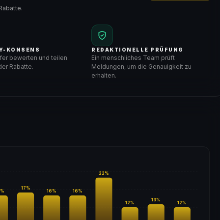
Rabatte.
Y-KONSENS
REDAKTIONELLE PRÜFUNG
er bewerten und teilen
Ein menschliches Team prüft
er Rabatte.
Meldungen, um die Genauigkeit zu
erhalten.
22
%
17
%
%
16
%
16
%
13
%
12
%
12
%