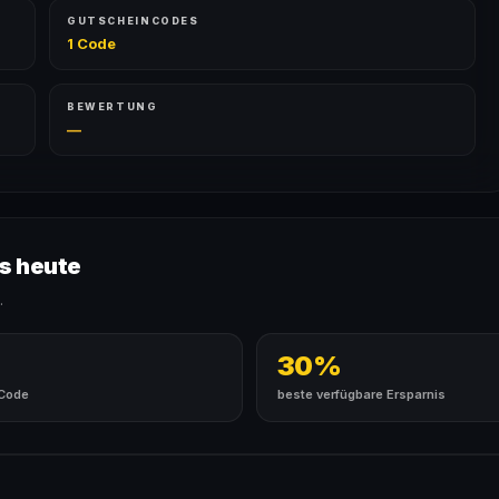
GUTSCHEINCODES
1 Code
BEWERTUNG
—
s heute
.
30%
 Code
beste verfügbare Ersparnis