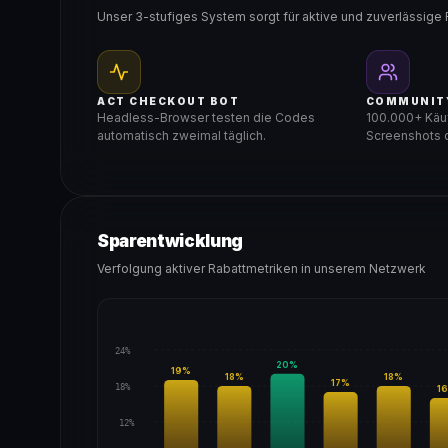
Unser 3-stufiges System sorgt für aktive und zuverlässige 
ACT CHECKOUT BOT
COMMUNIT
Headless-Browser testen die Codes
100.000+ Käuf
automatisch zweimal täglich.
Screenshots d
Sparentwicklung
Verfolgung aktiver Rabattmetriken in unserem Netzwerk
24%
20
%
19
%
18
%
18
%
17
%
18%
16
12%