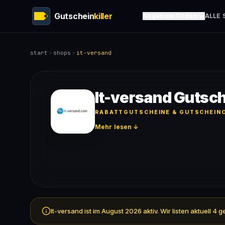
Gutschein
killer
Angebote finden
ALLE 
start
shops
it-versand
It-versand Gutsc
RABATTGUTSCHEINE & GUTSCHEINC
Mehr lesen ↓
It-versand ist im August 2026 aktiv. Wir listen aktuell