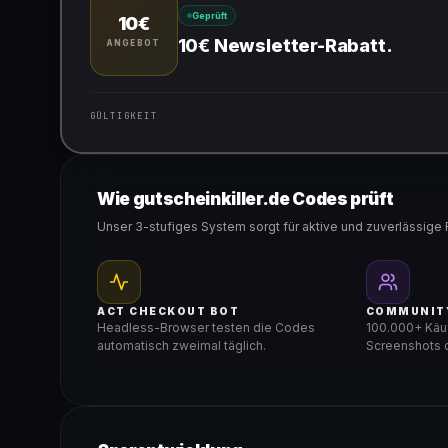
Geprüft
10€
10€ Newsletter-Rabatt.
ANGEBOT
GÜLTIGKEIT
Gültig für teilnehmende Produkte
Wie gutscheinkiller.de Codes prüft
Unser 3-stufiges System sorgt für aktive und zuverlässige 
ACT CHECKOUT BOT
COMMUNIT
Headless-Browser testen die Codes
100.000+ Käuf
automatisch zweimal täglich.
Screenshots d