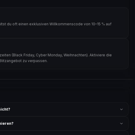
ltst du oft einen exklusiven Willkommenscode von 10–15 % auf
eiten (Black Friday, Cyber Monday, Weihnachten). Aktiviere die
 Blitzangebot zu verpassen.
icht?
 ist und ob der Code nicht für bereits reduzierte Artikel gilt. Alle
nieren?
ung akzeptiert. Die Kombination mehrerer Codes ist meist