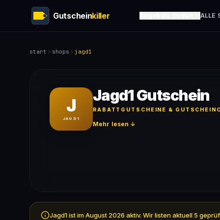
Gutschein
killer
Angebote finden
ALLE 
start
shops
jagd1
Jagd1 Gutschein
J
RABATTGUTSCHEINE & GUTSCHEINC
JAGD1
Mehr lesen ↓
Jagd1 ist im August 2026 aktiv. Wir listen aktuell 5 ge