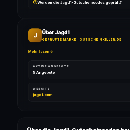
Werden die Jagd1-Gutscheincodes geprüft?
ausgeschlossen, sofern die Angebotsbedingungen 
Ja! Jeder Code wird automatisch von unseren Bots g
bei jedem Angebot angezeigt.
Über Jagd1
J
GEPRÜFTE MARKE · GUTSCHEINKILLER.DE
Mehr lesen ↓
AKTIVE ANGEBOTE
5 Angebote
WEBSITE
jagd1.com