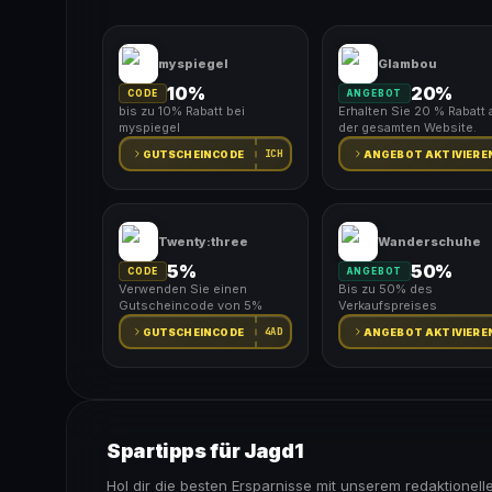
myspiegel
Glambou
10%
20%
CODE
ANGEBOT
bis zu 10% Rabatt bei
Erhalten Sie 20 % Rabatt 
myspiegel
der gesamten Website.
ICH
GUTSCHEINCODE
ANGEBOT AKTIVIERE
Twenty:three
Wanderschuhe
5%
50%
CODE
ANGEBOT
Verwenden Sie einen
Bis zu 50% des
Gutscheincode von 5%
Verkaufspreises
4AD
GUTSCHEINCODE
ANGEBOT AKTIVIERE
Spartipps für Jagd1
Hol dir die besten Ersparnisse mit unserem redaktionell