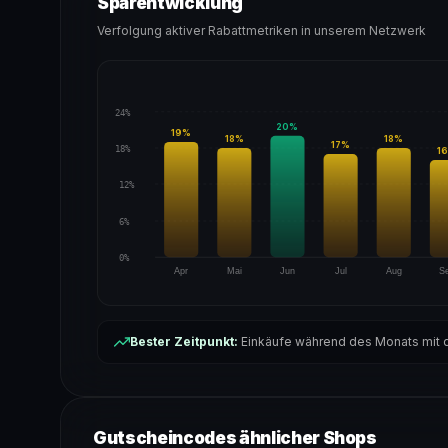
Sparentwicklung
Verfolgung aktiver Rabattmetriken in unserem Netzwerk
24%
20
%
19
%
18
%
18
%
17
%
18%
16
12%
6%
0%
Apr
Mai
Jun
Jul
Aug
S
Bester Zeitpunkt:
Einkäufe während des Monats mit d
Gutscheincodes ähnlicher Shops