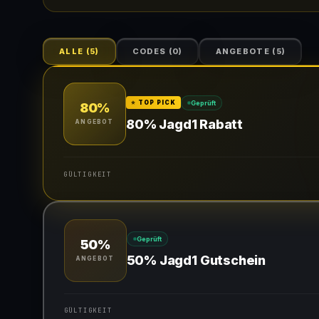
ALLE
(
5
)
CODES
(
0
)
ANGEBOTE
(
5
)
Geprüft
⭐ TOP PICK
80%
80% Jagd1 Rabatt
ANGEBOT
GÜLTIGKEIT
Gültig für teilnehmende Produkte
Geprüft
50%
50% Jagd1 Gutschein
ANGEBOT
GÜLTIGKEIT