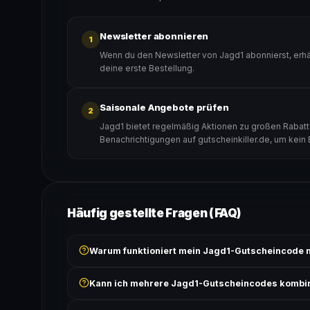
Newsletter abonnieren
1
Wenn du den Newsletter von Jagd1 abonnierst, erhä
deine erste Bestellung.
Saisonale Angebote prüfen
2
Jagd1 bietet regelmäßig Aktionen zu großen Rabattz
Benachrichtigungen auf gutscheinkiller.de, um kein
Häufig gestellte Fragen (FAQ)
Warum funktioniert mein Jagd1-Gutscheincode n
Prüfe, ob der erforderliche Mindestbestellwert erreicht
Kann ich mehrere Jagd1-Gutscheincodes kombi
Bedingungen findest du unter „Details".
In der Regel wird nur ein Gutscheincode pro Bestell