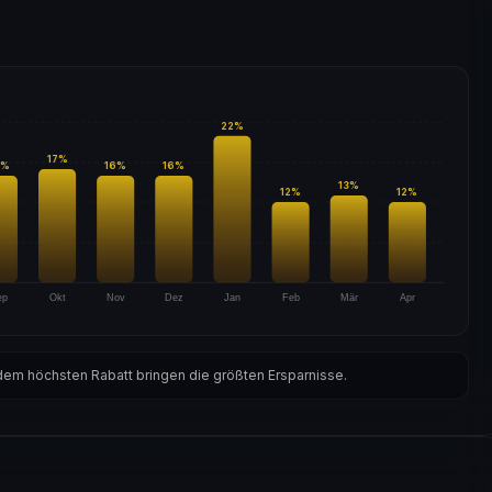
22
%
17
%
%
16
%
16
%
13
%
12
%
12
%
ep
Okt
Nov
Dez
Jan
Feb
Mär
Apr
em höchsten Rabatt bringen die größten Ersparnisse.