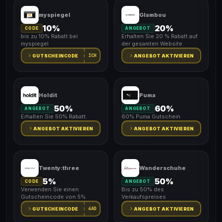
myspiegel
Glambou
10%
20%
CODE
ANGEBOT
bis zu 10% Rabatt bei
Erhalten Sie 20 % Rabatt auf
myspiegel
der gesamten Website.
ICH
GUTSCHEINCODE
ANGEBOT AKTIVIEREN
Holdit
Puma
50%
60%
ANGEBOT
ANGEBOT
Erhalten Sie 50% Rabatt.
60% Puma Gutschein
ANGEBOT AKTIVIEREN
ANGEBOT AKTIVIEREN
Twenty:three
Wanderschuhe
5%
50%
CODE
ANGEBOT
Verwenden Sie einen
Bis zu 50% des
Gutscheincode von 5%
Verkaufspreises
4AD
GUTSCHEINCODE
ANGEBOT AKTIVIEREN