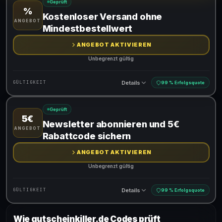
Geprüft
%
Gültig für teilnehmende Produkte
Kostenloser Versand ohne
ANGEBOT
Mindestbestellwert
ANGEBOT AKTIVIEREN
Unbegrenzt gültig
Details
GÜLTIGKEIT
99 % Erfolgsquote
Geprüft
5€
Gültig für teilnehmende Produkte
Newsletter abonnieren und 5€
ANGEBOT
Rabattcode sichern
ANGEBOT AKTIVIEREN
Unbegrenzt gültig
Details
GÜLTIGKEIT
99 % Erfolgsquote
Wie gutscheinkiller.de Codes prüft