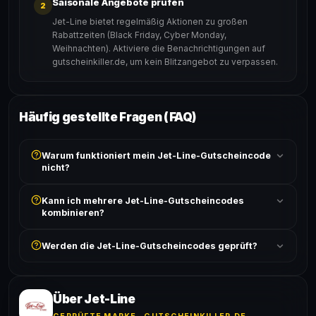
Saisonale Angebote prüfen
2
Jet-Line bietet regelmäßig Aktionen zu großen
Rabattzeiten (Black Friday, Cyber Monday,
Weihnachten). Aktiviere die Benachrichtigungen auf
gutscheinkiller.de, um kein Blitzangebot zu verpassen.
Häufig gestellte Fragen (FAQ)
Warum funktioniert mein Jet-Line-Gutscheincode
nicht?
Prüfe, ob der erforderliche Mindestbestellwert erreicht
Kann ich mehrere Jet-Line-Gutscheincodes
ist und ob der Code nicht für bereits reduzierte Artikel
kombinieren?
gilt. Alle Bedingungen findest du unter „Details".
In der Regel wird nur ein Gutscheincode pro Bestellung
Werden die Jet-Line-Gutscheincodes geprüft?
akzeptiert. Die Kombination mehrerer Codes ist meist
ausgeschlossen, sofern die Angebotsbedingungen
Ja! Jeder Code wird automatisch von unseren Bots
nichts anderes angeben.
geprüft und von unserer Community bestätigt. Die
Erfolgsquote wird bei jedem Angebot angezeigt.
Über Jet-Line