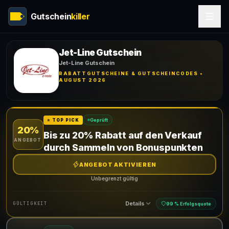
Gutschein
killer
Jet-Line Gutschein
Jet-Line Gutschein
RABATTGUTSCHEINE & GUTSCHEINCODES •
AUGUST 2026
Geprüft
⭐ TOP PICK
20%
Bis zu 20% Rabatt auf den Verkauf
ANGEBOT
durch Sammeln von Bonuspunkten
ANGEBOT AKTIVIEREN
Unbegrenzt gültig
Details
GÜLTIGKEIT
99 % Erfolgsquote