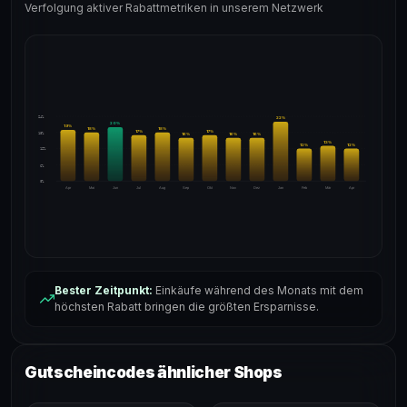
Verfolgung aktiver Rabattmetriken in unserem Netzwerk
24%
22
%
20
%
19
%
18
%
18
%
17
%
17
%
18%
16
%
16
%
16
%
13
%
12
%
12
%
12%
6%
0%
Apr
Mai
Jun
Jul
Aug
Sep
Okt
Nov
Dez
Jan
Feb
Mär
Apr
Bester Zeitpunkt:
Einkäufe während des Monats mit dem
höchsten Rabatt bringen die größten Ersparnisse.
Gutscheincodes ähnlicher Shops