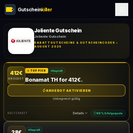
Gutschein
killer
Joliente Gutschein
Joliente Gutschein
RABATTGUTSCHEINE & GUTSCHEINCODES •
AUGUST 2026
Geprüft
⭐ TOP PICK
412€
Bonamat TH for 412€.
ANGEBOT
ANGEBOT AKTIVIEREN
Unbegrenzt gültig
Details
GÜLTIGKEIT
99 % Erfolgsquote
Geprüft
28€