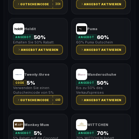
ICH
GUTSCHEINCODE
ANGEBOT AKTIVIEREN
Holdit
Puma
50%
60%
ANGEBOT
ANGEBOT
Erhalten Sie 50% Rabatt.
60% Puma Gutschein
ANGEBOT AKTIVIEREN
ANGEBOT AKTIVIEREN
Twenty:three
Wanderschuhe
5%
50%
CODE
ANGEBOT
Verwenden Sie einen
Bis zu 50% des
Gutscheincode von 5%
Verkaufspreises
4AD
GUTSCHEINCODE
ANGEBOT AKTIVIEREN
Monkey Mum
WITTCHEN
5%
70%
ANGEBOT
ANGEBOT
5% Rabatt auf die Coconut
70% WITTCHEN Rabatt