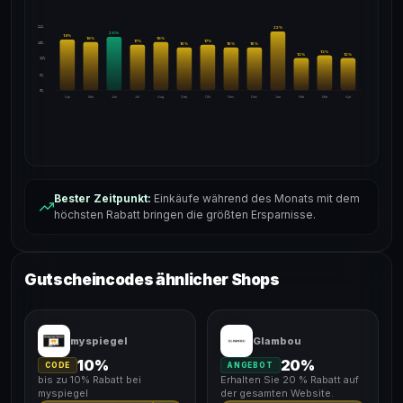
24%
22
%
20
%
19
%
18
%
18
%
17
%
17
%
18%
16
%
16
%
16
%
13
%
12
%
12
%
12%
6%
0%
Apr
Mai
Jun
Jul
Aug
Sep
Okt
Nov
Dez
Jan
Feb
Mär
Apr
Bester Zeitpunkt:
Einkäufe während des Monats mit dem
höchsten Rabatt bringen die größten Ersparnisse.
Gutscheincodes ähnlicher Shops
myspiegel
Glambou
10%
20%
CODE
ANGEBOT
bis zu 10% Rabatt bei
Erhalten Sie 20 % Rabatt auf
myspiegel
der gesamten Website.