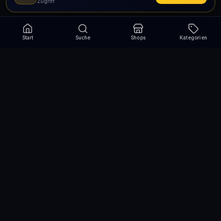
Zugriff
Start
Suche
Shops
Kategorien
Verpasse nie wieder eine Aktion!
Abonniere und erhalte jede Woche die besten
Gutscheincodes
Abonnieren