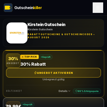
Gutschein
killer
Kirstein Gutschein
Kirstein Gutschein
RABATTGUTSCHEINE & GUTSCHEINCODES •
AUGUST 2026
Geprüft
⭐ TOP PICK
30%
30% Rabatt
ANGEBOT
ANGEBOT AKTIVIEREN
Unbegrenzt gültig
Details
GÜLTIGKEIT
99 % Erfolgsquote
Geprüft
79.99€