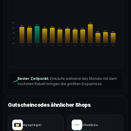
24%
22
%
20
%
19
%
18
%
18
%
17
%
17
%
18%
16
%
16
%
16
%
13
%
12
%
12
%
12%
6%
0%
Apr
Mai
Jun
Jul
Aug
Sep
Okt
Nov
Dez
Jan
Feb
Mär
Apr
Bester Zeitpunkt:
Einkäufe während des Monats mit dem
höchsten Rabatt bringen die größten Ersparnisse.
Gutscheincodes ähnlicher Shops
myspiegel
Glambou