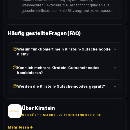
Weihnachten). Aktiviere die Benachrichtigungen auf
gutscheinkiller.de, um kein Blitzangebot zu verpassen.
Häufig gestellte Fragen (FAQ)
Warum funktioniert mein Kirstein-Gutscheincode
nicht?
Prüfe, ob der erforderliche Mindestbestellwert erreicht
Kann ich mehrere Kirstein-Gutscheincodes
ist und ob der Code nicht für bereits reduzierte Artikel
kombinieren?
gilt. Alle Bedingungen findest du unter „Details".
In der Regel wird nur ein Gutscheincode pro Bestellung
Werden die Kirstein-Gutscheincodes geprüft?
akzeptiert. Die Kombination mehrerer Codes ist meist
ausgeschlossen, sofern die Angebotsbedingungen
Ja! Jeder Code wird automatisch von unseren Bots
nichts anderes angeben.
geprüft und von unserer Community bestätigt. Die
Erfolgsquote wird bei jedem Angebot angezeigt.
Über Kirstein
GEPRÜFTE MARKE · GUTSCHEINKILLER.DE
Mehr lesen ↓