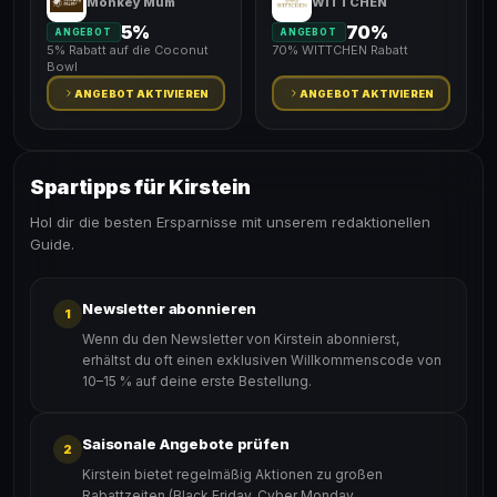
Monkey Mum
WITTCHEN
5%
70%
ANGEBOT
ANGEBOT
5% Rabatt auf die Coconut
70% WITTCHEN Rabatt
Bowl
ANGEBOT AKTIVIEREN
ANGEBOT AKTIVIEREN
Spartipps für Kirstein
Hol dir die besten Ersparnisse mit unserem redaktionellen
Guide.
Newsletter abonnieren
1
Wenn du den Newsletter von Kirstein abonnierst,
erhältst du oft einen exklusiven Willkommenscode von
10–15 % auf deine erste Bestellung.
Saisonale Angebote prüfen
2
Kirstein bietet regelmäßig Aktionen zu großen
Rabattzeiten (Black Friday, Cyber Monday,