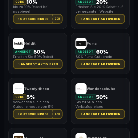
10%
20%
CODE
ANGEBOT
bis zu 10% Rabatt bei
Erhalten Sie 20 % Rabatt auf
myspiegel
der gesamten Website.
ICH
GUTSCHEINCODE
ANGEBOT AKTIVIEREN
Holdit
Puma
50%
60%
ANGEBOT
ANGEBOT
Erhalten Sie 50% Rabatt.
60% Puma Gutschein
ANGEBOT AKTIVIEREN
ANGEBOT AKTIVIEREN
Twenty:three
Wanderschuhe
5%
50%
CODE
ANGEBOT
Verwenden Sie einen
Bis zu 50% des
Gutscheincode von 5%
Verkaufspreises
4AD
GUTSCHEINCODE
ANGEBOT AKTIVIEREN