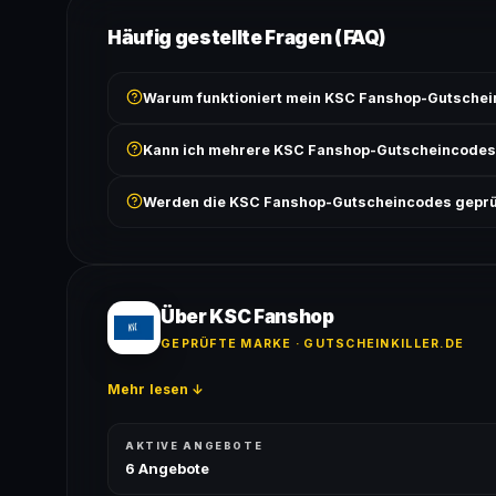
Häufig gestellte Fragen (FAQ)
Warum funktioniert mein KSC Fanshop-Gutschei
Prüfe, ob der erforderliche Mindestbestellwert erreicht
Kann ich mehrere KSC Fanshop-Gutscheincodes
Bedingungen findest du unter „Details".
In der Regel wird nur ein Gutscheincode pro Bestell
Werden die KSC Fanshop-Gutscheincodes geprü
ausgeschlossen, sofern die Angebotsbedingungen 
Ja! Jeder Code wird automatisch von unseren Bots g
bei jedem Angebot angezeigt.
Über KSC Fanshop
GEPRÜFTE MARKE · GUTSCHEINKILLER.DE
Mehr lesen ↓
AKTIVE ANGEBOTE
6 Angebote