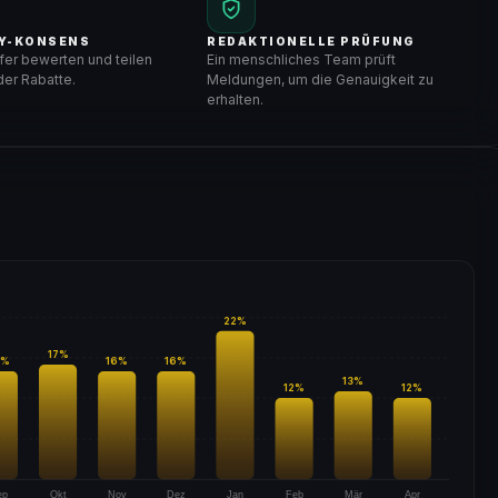
Y-KONSENS
REDAKTIONELLE PRÜFUNG
er bewerten und teilen
Ein menschliches Team prüft
er Rabatte.
Meldungen, um die Genauigkeit zu
erhalten.
22
%
17
%
%
16
%
16
%
13
%
12
%
12
%
ep
Okt
Nov
Dez
Jan
Feb
Mär
Apr