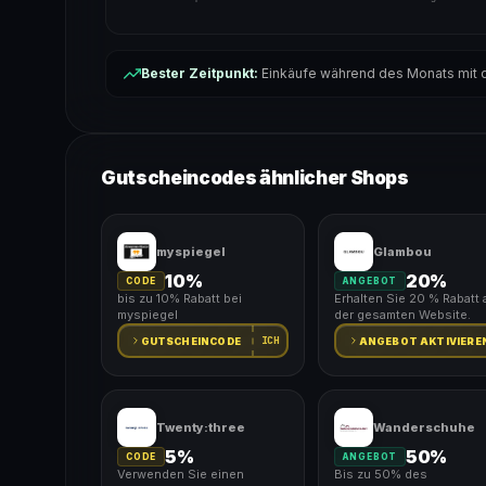
Bester Zeitpunkt:
Einkäufe während des Monats mit d
Gutscheincodes ähnlicher Shops
myspiegel
Glambou
10%
20%
CODE
ANGEBOT
bis zu 10% Rabatt bei
Erhalten Sie 20 % Rabatt 
myspiegel
der gesamten Website.
ICH
GUTSCHEINCODE
ANGEBOT AKTIVIERE
Twenty:three
Wanderschuhe
5%
50%
CODE
ANGEBOT
Verwenden Sie einen
Bis zu 50% des