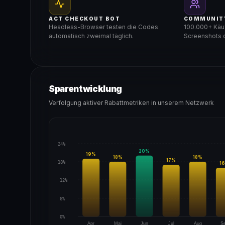
ACT CHECKOUT BOT
COMMUNIT
Headless-Browser testen die Codes
100.000+ Käuf
automatisch zweimal täglich.
Screenshots d
Sparentwicklung
Verfolgung aktiver Rabattmetriken in unserem Netzwerk
24%
20
%
19
%
18
%
18
%
17
%
18%
16
12%
6%
0%
Apr
Mai
Jun
Jul
Aug
S