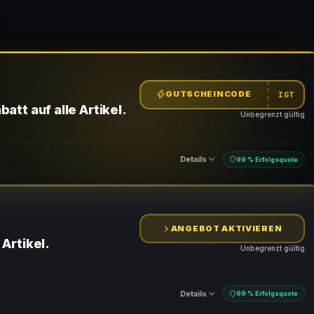
GUTSCHEINCODE
IGT
att auf alle Artikel.
Unbegrenzt gültig
Details
99 % Erfolgsquote
ANGEBOT AKTIVIEREN
n
Artikel.
Unbegrenzt gültig
Details
99 % Erfolgsquote