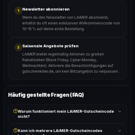
Newsletter abonnieren
1
Wenn du den Newsletter von LAiMER abonnierst,
erhältst du oft einen exklusiven Willkommenscode von
10–15 % auf deine erste Bestellung.
Saisonale Angebote prüfen
2
LAiMER bietet regelmäßig Aktionen zu großen
Rabattzeiten (Black Friday, Cyber Monday,
Weihnachten). Aktiviere die Benachrichtigungen auf
gutscheinkiller.de, um kein Blitzangebot zu verpassen.
Häufig gestellte Fragen (FAQ)
Warum funktioniert mein LAiMER-Gutscheincode
nicht?
Prüfe, ob der erforderliche Mindestbestellwert erreicht
Kann ich mehrere LAiMER-Gutscheincodes
ist und ob der Code nicht für bereits reduzierte Artikel