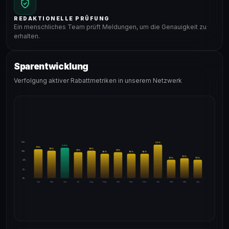
REDAKTIONELLE PRÜFUNG
Ein menschliches Team prüft Meldungen, um die Genauigkeit zu
erhalten.
Sparentwicklung
Verfolgung aktiver Rabattmetriken in unserem Netzwerk
24%
22
%
20
%
19
%
18
%
18
%
17
%
17
%
18%
16
%
16
%
16
%
13
%
12
%
12
%
12%
6%
0%
Apr
Mai
Jun
Jul
Aug
Sep
Okt
Nov
Dez
Jan
Feb
Mär
Apr