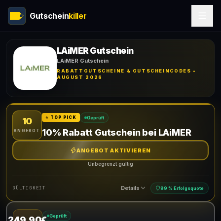
Gutschein
killer
LAiMER Gutschein
LAiMER Gutschein
RABATTGUTSCHEINE & GUTSCHEINCODES •
AUGUST 2026
Geprüft
⭐ TOP PICK
10
10% Rabatt Gutschein bei LAiMER
ANGEBOT
ANGEBOT AKTIVIEREN
Unbegrenzt gültig
Details
GÜLTIGKEIT
99 % Erfolgsquote
Geprüft
249.90€