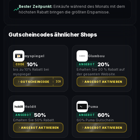
Bester Zeitpunkt:
Einkäufe während des Monats mit dem
höchsten Rabatt bringen die größten Ersparnisse.
Gutscheincodes ähnlicher Shops
myspiegel
Glambou
10%
20%
CODE
ANGEBOT
bis zu 10% Rabatt bei
Erhalten Sie 20 % Rabatt auf
myspiegel
der gesamten Website.
ICH
GUTSCHEINCODE
ANGEBOT AKTIVIEREN
Holdit
Puma
50%
60%
ANGEBOT
ANGEBOT
Erhalten Sie 50% Rabatt.
60% Puma Gutschein
ANGEBOT AKTIVIEREN
ANGEBOT AKTIVIEREN