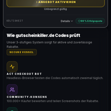
ANGEBOT AKTIVIEREN
Unbegrenzt gültig
Details
GÜLTIGKEIT
99 % Erfolgsquote
Wie gutscheinkiller.de Codes prüft
Gültig für teilnehmende Produkte
Unser 3-stufiges System sorgt für aktive und zuverlässige
Rabatte.
SECURE VESSEL
ACT CHECKOUT BOT
Headless-Browser testen die Codes automatisch zweimal täglich.
COMMUNITY-KONSENS
100.000+ Käufer bewerten und teilen Screenshots der Rabatte.