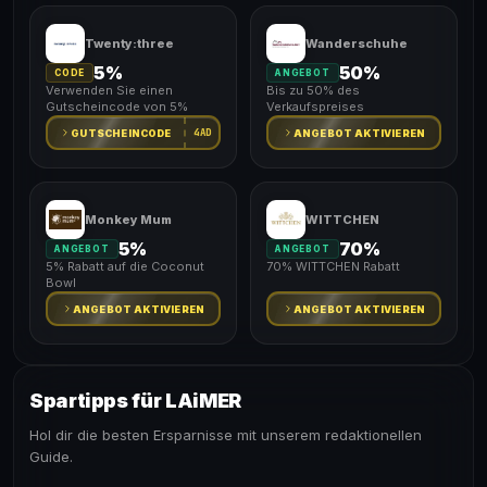
Twenty:three
Wanderschuhe
5%
50%
CODE
ANGEBOT
Verwenden Sie einen
Bis zu 50% des
Gutscheincode von 5%
Verkaufspreises
4AD
GUTSCHEINCODE
ANGEBOT AKTIVIEREN
Monkey Mum
WITTCHEN
5%
70%
ANGEBOT
ANGEBOT
5% Rabatt auf die Coconut
70% WITTCHEN Rabatt
Bowl
ANGEBOT AKTIVIEREN
ANGEBOT AKTIVIEREN
Spartipps für LAiMER
Hol dir die besten Ersparnisse mit unserem redaktionellen
Guide.