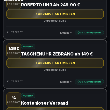
Gültig für teilnehmende Produkte
ROBERTO UHR Ab 249.90 €
ANGEBOT
ANGEBOT AKTIVIEREN
Unbegrenzt gültig
Details
GÜLTIGKEIT
99 % Erfolgsquote
Geprüft
149€
Gültig für teilnehmende Produkte
TASCHENUHR ZEBRANO ab 149 €
ANGEBOT
ANGEBOT AKTIVIEREN
Unbegrenzt gültig
Details
GÜLTIGKEIT
99 % Erfolgsquote
Geprüft
%
Gültig für teilnehmende Produkte
Kostenloser Versand
ANGEBOT