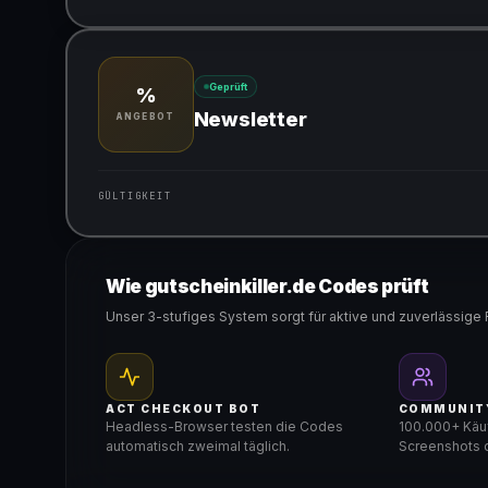
Gültig für teilnehmende Produkte
Geprüft
%
Newsletter
ANGEBOT
GÜLTIGKEIT
Gültig für teilnehmende Produkte
Wie gutscheinkiller.de Codes prüft
Unser 3-stufiges System sorgt für aktive und zuverlässige 
ACT CHECKOUT BOT
COMMUNIT
Headless-Browser testen die Codes
100.000+ Käuf
automatisch zweimal täglich.
Screenshots d