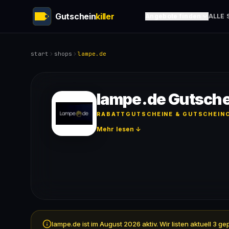
Gutschein
killer
Angebote finden
ALLE 
start
shops
lampe.de
lampe.de Gutsche
RABATTGUTSCHEINE & GUTSCHEINC
Mehr lesen ↓
lampe.de ist im August 2026 aktiv. Wir listen aktuell 