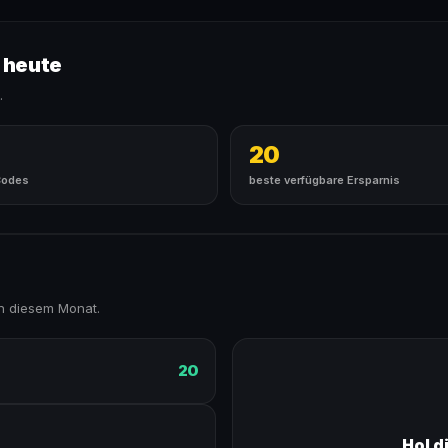
 heute
.
20
Codes
beste verfügbare Ersparnis
n diesem Monat.
20
Hol d