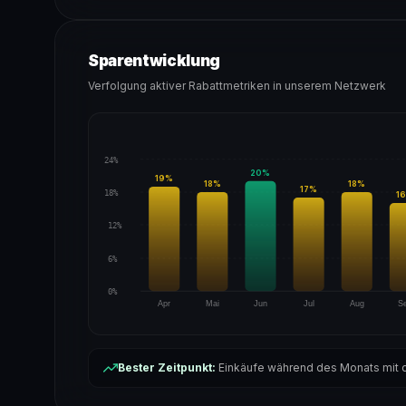
Sparentwicklung
Verfolgung aktiver Rabattmetriken in unserem Netzwerk
24%
20
%
19
%
18
%
18
%
17
%
18%
16
12%
6%
0%
Apr
Mai
Jun
Jul
Aug
S
Bester Zeitpunkt:
Einkäufe während des Monats mit d