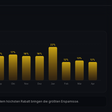
22
%
17
%
%
16
%
16
%
13
%
12
%
12
%
ep
Okt
Nov
Dez
Jan
Feb
Mär
Apr
em höchsten Rabatt bringen die größten Ersparnisse.