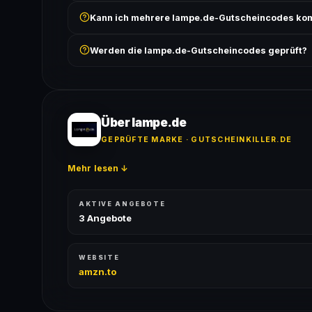
Prüfe, ob der erforderliche Mindestbestellwert erreicht
Kann ich mehrere lampe.de-Gutscheincodes ko
Bedingungen findest du unter „Details".
In der Regel wird nur ein Gutscheincode pro Bestell
Werden die lampe.de-Gutscheincodes geprüft?
ausgeschlossen, sofern die Angebotsbedingungen 
Ja! Jeder Code wird automatisch von unseren Bots g
bei jedem Angebot angezeigt.
Über lampe.de
GEPRÜFTE MARKE · GUTSCHEINKILLER.DE
Mehr lesen ↓
AKTIVE ANGEBOTE
3 Angebote
WEBSITE
amzn.to