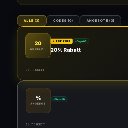
ALLE
(
3
)
CODES
(
0
)
ANGEBOTE
(
3
)
Geprüft
⭐ TOP PICK
20
20% Rabatt
ANGEBOT
GÜLTIGKEIT
Gültig für teilnehmende Produkte
%
Geprüft
ANGEBOT
GÜLTIGKEIT