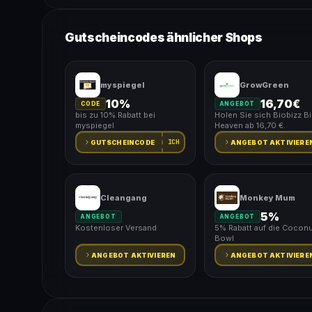
Gutscheincodes ähnlicher Shops
myspiegel
GrowGreen
10%
16,70€
CODE
ANGEBOT
bis zu 10% Rabatt bei
Holen Sie sich Biobizz B
myspiegel
Heaven ab 16,70 €.
ICH
GUTSCHEINCODE
ANGEBOT AKTIVIERE
Cleangang
Monkey Mum
5%
ANGEBOT
ANGEBOT
Kostenloser Versand
5% Rabatt auf die Coconu
Bowl
ANGEBOT AKTIVIEREN
ANGEBOT AKTIVIERE