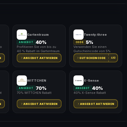
Gartentraum
Twenty:three
40%
5%
ANGEBOT
CODE
io
Profitieren Sie von bis zu
Verwenden Sie einen
40 % Rabatt im Gartentraum.
Gutscheincode von 5%
4AD
N
ANGEBOT AKTIVIEREN
GUTSCHEINCODE
WITTCHEN
X-Sense
70%
40%
ANGEBOT
ANGEBOT
t
70% WITTCHEN Rabatt
40% X-Sense Rabatt
N
ANGEBOT AKTIVIEREN
ANGEBOT AKTIVIEREN