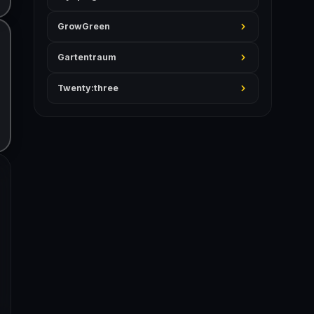
GrowGreen
Gartentraum
Twenty:three