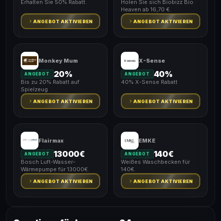
Erhalten Sie 50% Rabatt.
Holen Sie sich Biobizz Bio
Heaven ab 16,70 €.
ANGEBOT AKTIVIEREN
ANGEBOT AKTIVIEREN
Monkey Mum
X-Sense
20%
40%
ANGEBOT
ANGEBOT
Bis zu 20% Rabatt auf
40% X-Sense Rabatt
Spielzeug
ANGEBOT AKTIVIEREN
ANGEBOT AKTIVIEREN
Flairmax
EMKE
13000€
140€
ANGEBOT
ANGEBOT
Bosch Luft-Wasser-
Weißes Waschbecken für
Wärmepumpe für 13000€.
140€.
ANGEBOT AKTIVIEREN
ANGEBOT AKTIVIEREN