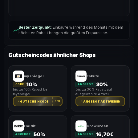
Bester Zeitpunkt:
Einkäufe während des Monats mit dem
höchsten Rabatt bringen die größten Ersparnisse.
Gutscheincodes ähnlicher Shops
myspiegel
Eskute
10%
30%
CODE
ANGEBOT
bis zu 10% Rabatt bei
Bis zu 30% Rabatt auf
myspiegel
ausgewählte Artikel
ICH
GUTSCHEINCODE
ANGEBOT AKTIVIEREN
Holdit
GrowGreen
50%
16,70€
ANGEBOT
ANGEBOT