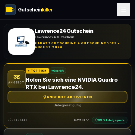
Gutschein
killer
Lawrence24 Gutschein
Lawrence24 Gutschein
RABATTGUTSCHEINE & GUTSCHEINCODES •
AUGUST 2026
Geprüft
⭐ TOP PICK
3£
Holen Sie sich eine NVIDIA Quadro
ANGEBOT
RTX bei Lawrence24.
ANGEBOT AKTIVIEREN
Unbegrenzt gültig
Details
GÜLTIGKEIT
99 % Erfolgsquote