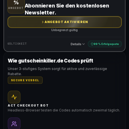
%
Gültig für teilnehmende Produkte
Abonnieren Sie den kostenlosen
ANGEBOT
Newsletter.
ANGEBOT AKTIVIEREN
Unbegrenzt gültig
Details
GÜLTIGKEIT
99 % Erfolgsquote
Wie gutscheinkiller.de Codes prüft
Gültig für teilnehmende Produkte
Unser 3-stufiges System sorgt für aktive und zuverlässige
Rabatte.
SECURE VESSEL
ACT CHECKOUT BOT
Headless-Browser testen die Codes automatisch zweimal täglich.