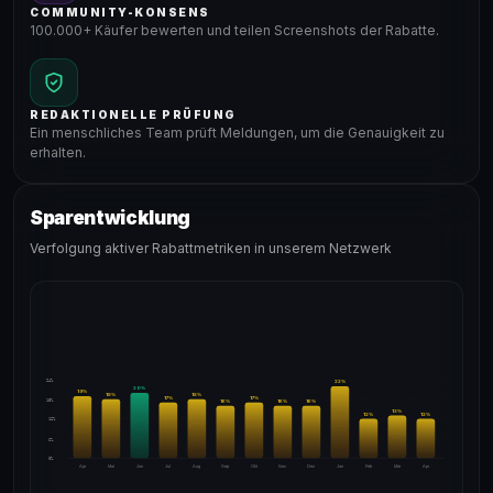
COMMUNITY-KONSENS
100.000+ Käufer bewerten und teilen Screenshots der Rabatte.
REDAKTIONELLE PRÜFUNG
Ein menschliches Team prüft Meldungen, um die Genauigkeit zu
erhalten.
Sparentwicklung
Verfolgung aktiver Rabattmetriken in unserem Netzwerk
24%
22
%
20
%
19
%
18
%
18
%
17
%
17
%
18%
16
%
16
%
16
%
13
%
12
%
12
%
12%
6%
0%
Apr
Mai
Jun
Jul
Aug
Sep
Okt
Nov
Dez
Jan
Feb
Mär
Apr