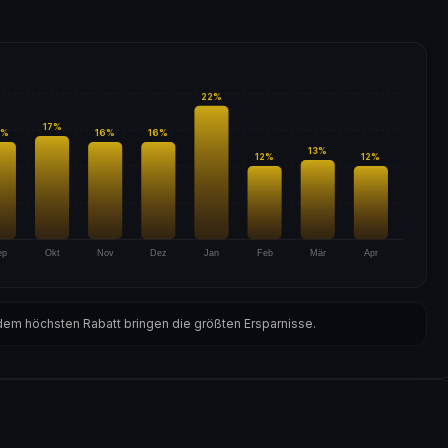
22
%
17
%
%
16
%
16
%
13
%
12
%
12
%
ep
Okt
Nov
Dez
Jan
Feb
Mär
Apr
em höchsten Rabatt bringen die größten Ersparnisse.