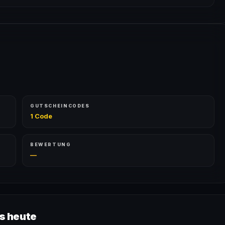
eprüft und von unserer Community bestätigt. Die Erfolgsquote wird
GUTSCHEINCODES
1 Code
BEWERTUNG
—
s heute