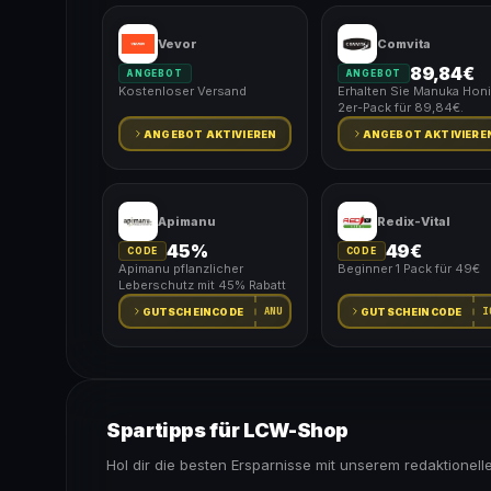
Vevor
Comvita
89,84€
ANGEBOT
ANGEBOT
Kostenloser Versand
Erhalten Sie Manuka Hon
2er-Pack für 89,84€.
ANGEBOT AKTIVIEREN
ANGEBOT AKTIVIERE
Apimanu
Redix-Vital
45%
49€
CODE
CODE
Apimanu pflanzlicher
Beginner 1 Pack für 49€
Leberschutz mit 45% Rabatt
ANU
I
GUTSCHEINCODE
GUTSCHEINCODE
Spartipps für LCW-Shop
Hol dir die besten Ersparnisse mit unserem redaktionell