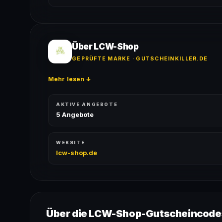
Ja! Jeder Code wird automatisch von unseren Bots g
bei jedem Angebot angezeigt.
Über LCW-Shop
GEPRÜFTE MARKE · GUTSCHEINKILLER.DE
Mehr lesen ↓
AKTIVE ANGEBOTE
5 Angebote
WEBSITE
lcw-shop.de
Über die LCW-Shop-Gutscheincode