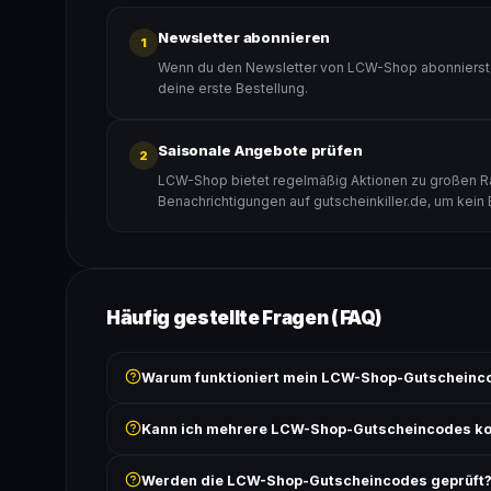
Newsletter abonnieren
1
Wenn du den Newsletter von LCW-Shop abonnierst, 
deine erste Bestellung.
Saisonale Angebote prüfen
2
LCW-Shop bietet regelmäßig Aktionen zu großen Rab
Benachrichtigungen auf gutscheinkiller.de, um kein
Häufig gestellte Fragen (FAQ)
Warum funktioniert mein LCW-Shop-Gutscheinco
Prüfe, ob der erforderliche Mindestbestellwert erreicht
Kann ich mehrere LCW-Shop-Gutscheincodes ko
Bedingungen findest du unter „Details".
In der Regel wird nur ein Gutscheincode pro Bestell
Werden die LCW-Shop-Gutscheincodes geprüft
ausgeschlossen, sofern die Angebotsbedingungen 