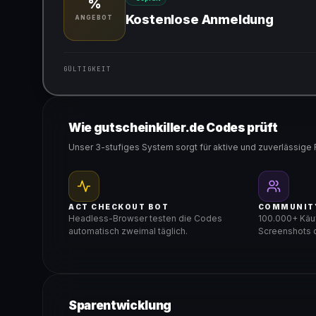
%
Kostenlose Anmeldung
ANGEBOT
GÜLTIGKEIT
Gültig für teilnehmende Produkte
Wie gutscheinkiller.de Codes prüft
Unser 3-stufiges System sorgt für aktive und zuverlässige 
ACT CHECKOUT BOT
COMMUNIT
Headless-Browser testen die Codes
100.000+ Käuf
automatisch zweimal täglich.
Screenshots d
Sparentwicklung