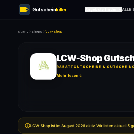
Gutschein
killer
Angebote finden
ALLE 
start
shops
lcw-shop
LCW-Shop Gutsch
RABATTGUTSCHEINE & GUTSCHEINC
Mehr lesen ↓
LCW-Shop ist im August 2026 aktiv. Wir listen aktuell 