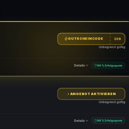
GUTSCHEINCODE
DEN
Unbegrenzt gültig
Details
99 % Erfolgsquote
ANGEBOT AKTIVIEREN
n
Unbegrenzt gültig
Details
99 % Erfolgsquote