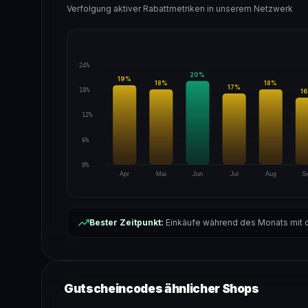
Verfolgung aktiver Rabattmetriken in unserem Netzwerk
24%
20
%
19
%
18
%
18
%
17
%
18%
16
12%
6%
0%
Apr
Mai
Jun
Jul
Aug
S
Bester Zeitpunkt:
Einkäufe während des Monats mit d
Gutscheincodes ähnlicher Shops