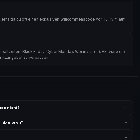
erhältst du oft einen exklusiven Willkommenscode von 10–15 % auf
attzeiten (Black Friday, Cyber Monday, Weihnachten). Aktiviere die
 Blitzangebot zu verpassen.
de nicht?
 ist und ob der Code nicht für bereits reduzierte Artikel gilt. Alle
mbinieren?
ung akzeptiert. Die Kombination mehrerer Codes ist meist
?
nichts anderes angeben.