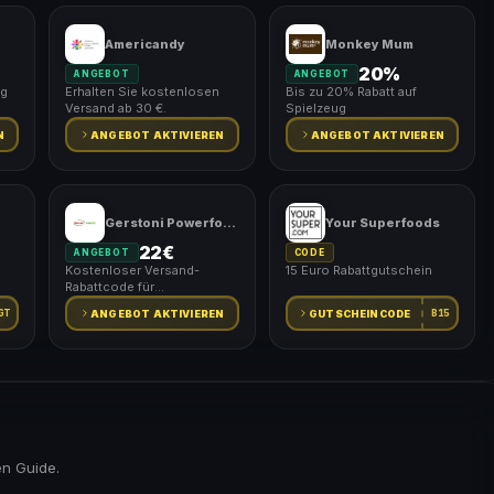
Americandy
Monkey Mum
20%
ANGEBOT
ANGEBOT
ig
Erhalten Sie kostenlosen
Bis zu 20% Rabatt auf
Versand ab 30 €.
Spielzeug
N
ANGEBOT AKTIVIEREN
ANGEBOT AKTIVIEREN
Gerstoni Powerfood
Your Superfoods
22€
ANGEBOT
CODE
Kostenloser Versand-
15 Euro Rabattgutschein
Rabattcode für
Bestellungen über 22€
GT
B15
ANGEBOT AKTIVIEREN
GUTSCHEINCODE
en Guide.