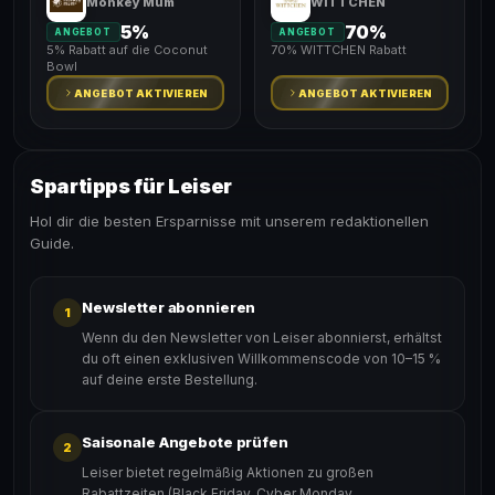
Monkey Mum
WITTCHEN
5%
70%
ANGEBOT
ANGEBOT
5% Rabatt auf die Coconut
70% WITTCHEN Rabatt
Bowl
ANGEBOT AKTIVIEREN
ANGEBOT AKTIVIEREN
Spartipps für Leiser
Hol dir die besten Ersparnisse mit unserem redaktionellen
Guide.
Newsletter abonnieren
1
Wenn du den Newsletter von Leiser abonnierst, erhältst
du oft einen exklusiven Willkommenscode von 10–15 %
auf deine erste Bestellung.
Saisonale Angebote prüfen
2
Leiser bietet regelmäßig Aktionen zu großen
Rabattzeiten (Black Friday, Cyber Monday,