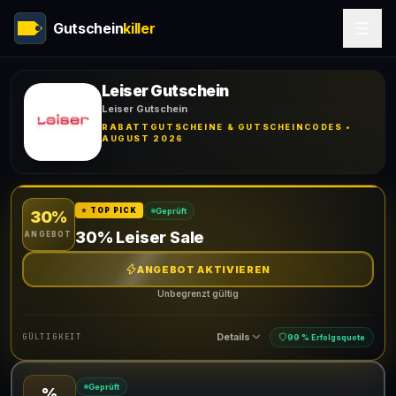
Gutschein
killer
Leiser Gutschein
Leiser Gutschein
RABATTGUTSCHEINE & GUTSCHEINCODES •
AUGUST 2026
Geprüft
⭐ TOP PICK
30%
30% Leiser Sale
ANGEBOT
ANGEBOT AKTIVIEREN
Unbegrenzt gültig
Details
GÜLTIGKEIT
99 % Erfolgsquote
Geprüft
%