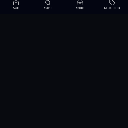
Start
Suche
Shops
Kategorien
Verpasse nie wieder eine Aktion!
Abonniere und erhalte jede Woche die besten
Gutscheincodes
Abonnieren
Wir nutzen einen Drittanbieter für den Versand des Newsletters und die