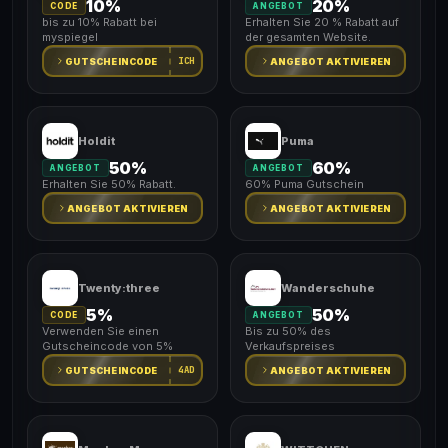
10%
20%
CODE
ANGEBOT
bis zu 10% Rabatt bei
Erhalten Sie 20 % Rabatt auf
myspiegel
der gesamten Website.
ICH
GUTSCHEINCODE
ANGEBOT AKTIVIEREN
Holdit
Puma
50%
60%
ANGEBOT
ANGEBOT
Erhalten Sie 50% Rabatt.
60% Puma Gutschein
ANGEBOT AKTIVIEREN
ANGEBOT AKTIVIEREN
Twenty:three
Wanderschuhe
5%
50%
CODE
ANGEBOT
Verwenden Sie einen
Bis zu 50% des
Gutscheincode von 5%
Verkaufspreises
4AD
GUTSCHEINCODE
ANGEBOT AKTIVIEREN