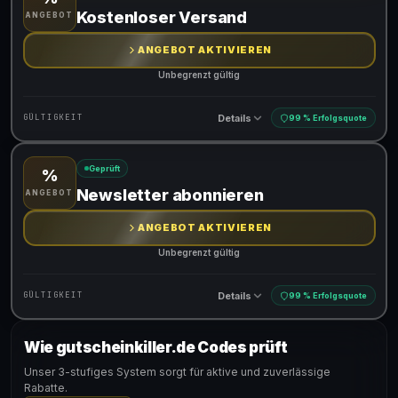
Gültig für teilnehmende Produkte
Kostenloser Versand
ANGEBOT
ANGEBOT AKTIVIEREN
Unbegrenzt gültig
Details
GÜLTIGKEIT
99 % Erfolgsquote
Geprüft
%
Gültig für teilnehmende Produkte
Newsletter abonnieren
ANGEBOT
ANGEBOT AKTIVIEREN
Unbegrenzt gültig
Details
GÜLTIGKEIT
99 % Erfolgsquote
Wie gutscheinkiller.de Codes prüft
Gültig für teilnehmende Produkte
Unser 3-stufiges System sorgt für aktive und zuverlässige
Rabatte.