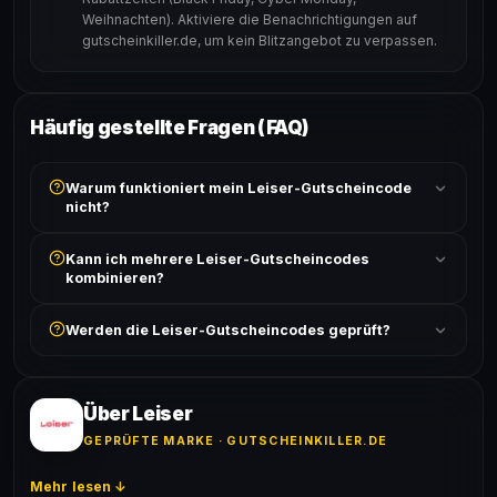
Weihnachten). Aktiviere die Benachrichtigungen auf
gutscheinkiller.de, um kein Blitzangebot zu verpassen.
Häufig gestellte Fragen (FAQ)
Warum funktioniert mein Leiser-Gutscheincode
nicht?
Prüfe, ob der erforderliche Mindestbestellwert erreicht
Kann ich mehrere Leiser-Gutscheincodes
ist und ob der Code nicht für bereits reduzierte Artikel
kombinieren?
gilt. Alle Bedingungen findest du unter „Details".
In der Regel wird nur ein Gutscheincode pro Bestellung
Werden die Leiser-Gutscheincodes geprüft?
akzeptiert. Die Kombination mehrerer Codes ist meist
ausgeschlossen, sofern die Angebotsbedingungen
Ja! Jeder Code wird automatisch von unseren Bots
nichts anderes angeben.
geprüft und von unserer Community bestätigt. Die
Erfolgsquote wird bei jedem Angebot angezeigt.
Über Leiser
GEPRÜFTE MARKE · GUTSCHEINKILLER.DE
Mehr lesen ↓