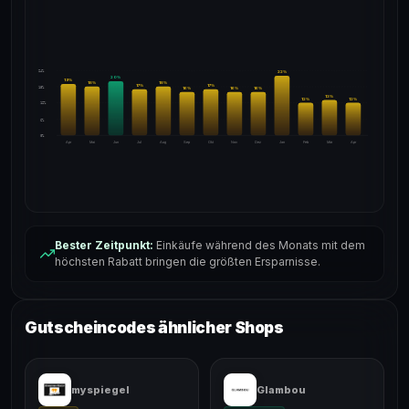
24%
22
%
20
%
19
%
18
%
18
%
17
%
17
%
18%
16
%
16
%
16
%
13
%
12
%
12
%
12%
6%
0%
Apr
Mai
Jun
Jul
Aug
Sep
Okt
Nov
Dez
Jan
Feb
Mär
Apr
Bester Zeitpunkt:
Einkäufe während des Monats mit dem
höchsten Rabatt bringen die größten Ersparnisse.
Gutscheincodes ähnlicher Shops
myspiegel
Glambou