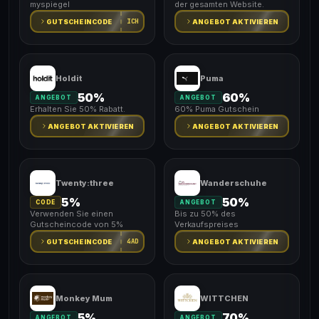
myspiegel
der gesamten Website.
ICH
GUTSCHEINCODE
ANGEBOT AKTIVIEREN
Holdit
Puma
50%
60%
ANGEBOT
ANGEBOT
Erhalten Sie 50% Rabatt.
60% Puma Gutschein
ANGEBOT AKTIVIEREN
ANGEBOT AKTIVIEREN
Twenty:three
Wanderschuhe
5%
50%
CODE
ANGEBOT
Verwenden Sie einen
Bis zu 50% des
Gutscheincode von 5%
Verkaufspreises
4AD
GUTSCHEINCODE
ANGEBOT AKTIVIEREN
Monkey Mum
WITTCHEN
5%
70%
ANGEBOT
ANGEBOT