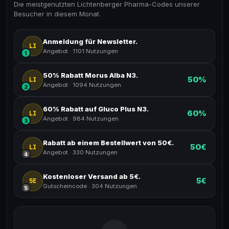
Die meistgenutzten Lichtenberger Pharma-Codes unserer
Besucher in diesem Monat.
Anmeldung für Newsletter.
LI
Angebot
·
1101 Nutzungen
1
50% Rabatt Morus Alba N3.
50%
LI
Angebot
·
1094 Nutzungen
2
60% Rabatt auf Gluco Plus N3.
60%
LI
Angebot
·
984 Nutzungen
3
Rabatt ab einem Bestellwert von 50€.
50€
LI
Angebot
·
330 Nutzungen
4
Kostenloser Versand ab 5€.
5€
5E
Gutscheincode
·
304 Nutzungen
5