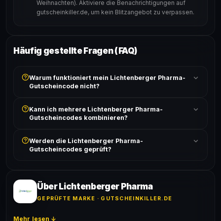
Weihnachten). Aktiviere die Benachrichtigungen auf
gutscheinkiller.de, um kein Blitzangebot zu verpassen.
Häufig gestellte Fragen (FAQ)
Warum funktioniert mein Lichtenberger Pharma-
Gutscheincode nicht?
Prüfe, ob der erforderliche Mindestbestellwert erreicht
Kann ich mehrere Lichtenberger Pharma-
ist und ob der Code nicht für bereits reduzierte Artikel
Gutscheincodes kombinieren?
gilt. Alle Bedingungen findest du unter „Details".
In der Regel wird nur ein Gutscheincode pro Bestellung
Werden die Lichtenberger Pharma-
akzeptiert. Die Kombination mehrerer Codes ist meist
Gutscheincodes geprüft?
ausgeschlossen, sofern die Angebotsbedingungen
nichts anderes angeben.
Ja! Jeder Code wird automatisch von unseren Bots
geprüft und von unserer Community bestätigt. Die
Erfolgsquote wird bei jedem Angebot angezeigt.
Über Lichtenberger Pharma
GEPRÜFTE MARKE · GUTSCHEINKILLER.DE
Mehr lesen ↓