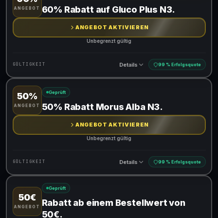
Gültig für teilnehmende Produkte
60% Rabatt auf Gluco Plus N3.
ANGEBOT
Gib den Code an der Kasse ein, um den Rabatt zu erhalten
ANGEBOT AKTIVIEREN
Unbegrenzt gültig
Details
GÜLTIGKEIT
99 % Erfolgsquote
Geprüft
50%
Gültig für teilnehmende Produkte
50% Rabatt Morus Alba N3.
ANGEBOT
ANGEBOT AKTIVIEREN
Unbegrenzt gültig
Details
GÜLTIGKEIT
99 % Erfolgsquote
Geprüft
50€
Gültig für teilnehmende Produkte
Rabatt ab einem Bestellwert von
ANGEBOT
50€.