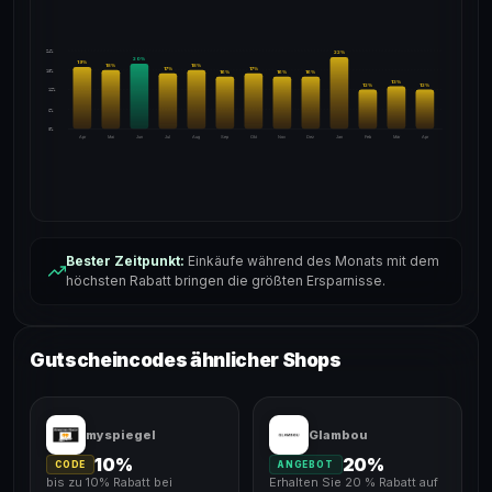
24%
22
%
20
%
19
%
18
%
18
%
17
%
17
%
18%
16
%
16
%
16
%
13
%
12
%
12
%
12%
6%
0%
Apr
Mai
Jun
Jul
Aug
Sep
Okt
Nov
Dez
Jan
Feb
Mär
Apr
Bester Zeitpunkt:
Einkäufe während des Monats mit dem
höchsten Rabatt bringen die größten Ersparnisse.
Gutscheincodes ähnlicher Shops
myspiegel
Glambou
10%
20%
CODE
ANGEBOT
bis zu 10% Rabatt bei
Erhalten Sie 20 % Rabatt auf