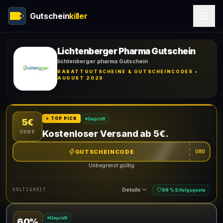
Gutschein
killer
Lichtenberger Pharma Gutschein
lichtenberger pharma Gutschein
RABATTGUTSCHEINE & GUTSCHEINCODES •
AUGUST 2026
Geprüft
⭐ TOP PICK
5€
Kostenloser Versand ab 5€.
CODE
GUTSCHEINCODE
URO
Unbegrenzt gültig
Details
GÜLTIGKEIT
99 % Erfolgsquote
Geprüft
60%