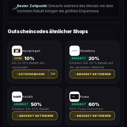
Bester Zeitpunkt:
Einkäufe während des Monats mit dem
höchsten Rabatt bringen die größten Ersparnisse.
Gutscheincodes ähnlicher Shops
myspiegel
Glambou
10%
20%
CODE
ANGEBOT
bis zu 10% Rabatt bei
Erhalten Sie 20 % Rabatt auf
myspiegel
der gesamten Website.
ICH
GUTSCHEINCODE
ANGEBOT AKTIVIEREN
Holdit
Puma
50%
60%
ANGEBOT
ANGEBOT
Erhalten Sie 50% Rabatt.
60% Puma Gutschein
ANGEBOT AKTIVIEREN
ANGEBOT AKTIVIEREN