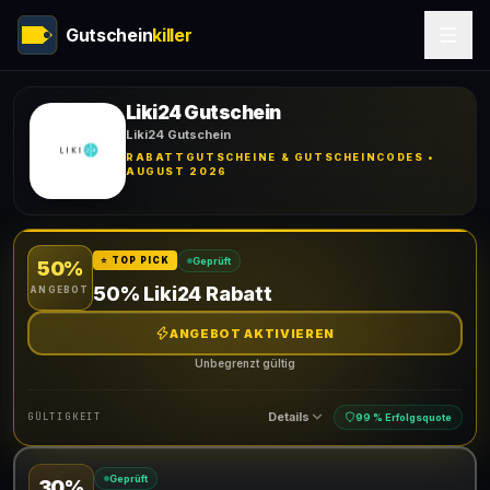
Gutschein
killer
Liki24 Gutschein
Liki24 Gutschein
RABATTGUTSCHEINE & GUTSCHEINCODES •
AUGUST 2026
Geprüft
⭐ TOP PICK
50%
50% Liki24 Rabatt
ANGEBOT
ANGEBOT AKTIVIEREN
Unbegrenzt gültig
Details
GÜLTIGKEIT
99 % Erfolgsquote
Geprüft
30%