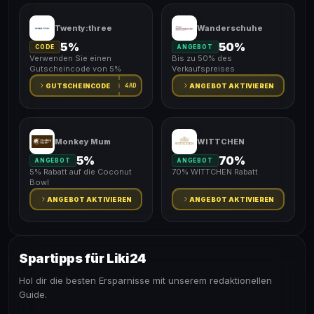
Twenty:three
Wanderschuhe
5%
50%
CODE
ANGEBOT
Verwenden Sie einen
Bis zu 50% des
Gutscheincode von 5%
Verkaufspreises
4AD
GUTSCHEINCODE
ANGEBOT AKTIVIEREN
Monkey Mum
WITTCHEN
5%
70%
ANGEBOT
ANGEBOT
5% Rabatt auf die Coconut
70% WITTCHEN Rabatt
Bowl
ANGEBOT AKTIVIEREN
ANGEBOT AKTIVIEREN
Spartipps für Liki24
Hol dir die besten Ersparnisse mit unserem redaktionellen
Guide.