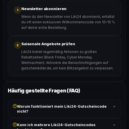
Newsletter abonnieren
1
Wenn du den Newsletter von Liki24 abonnierst, erhältst
du oft einen exklusiven Willkommenscode von 10–15 %
auf deine erste Bestellung.
Saisonale Angebote prüfen
2
Liki24 bietet regelmäßig Aktionen zu großen
Rabattzeiten (Black Friday, Cyber Monday,
Weihnachten). Aktiviere die Benachrichtigungen auf
gutscheinkiller.de, um kein Blitzangebot zu verpassen.
Häufig gestellte Fragen (FAQ)
Warum funktioniert mein Liki24-Gutscheincode
nicht?
Prüfe, ob der erforderliche Mindestbestellwert erreicht
Kann ich mehrere Liki24-Gutscheincodes
ist und ob der Code nicht für bereits reduzierte Artikel