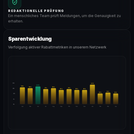
REDAKTIONELLE PRÜFUNG
Ein menschliches Team prüft Meldungen, um die Genauigkeit zu
erhalten.
Sparentwicklung
Verfolgung aktiver Rabattmetriken in unserem Netzwerk
24%
22
%
20
%
19
%
18
%
18
%
17
%
17
%
18%
16
%
16
%
16
%
13
%
12
%
12
%
12%
6%
0%
Apr
Mai
Jun
Jul
Aug
Sep
Okt
Nov
Dez
Jan
Feb
Mär
Apr