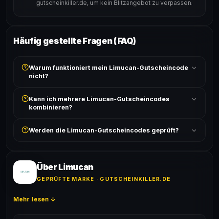
gutscheinkiller.de, um kein Blitzangebot zu verpassen.
Häufig gestellte Fragen (FAQ)
Warum funktioniert mein Limucan-Gutscheincode
nicht?
Prüfe, ob der erforderliche Mindestbestellwert erreicht
Kann ich mehrere Limucan-Gutscheincodes
ist und ob der Code nicht für bereits reduzierte Artikel
kombinieren?
gilt. Alle Bedingungen findest du unter „Details".
In der Regel wird nur ein Gutscheincode pro Bestellung
Werden die Limucan-Gutscheincodes geprüft?
akzeptiert. Die Kombination mehrerer Codes ist meist
ausgeschlossen, sofern die Angebotsbedingungen
Ja! Jeder Code wird automatisch von unseren Bots
nichts anderes angeben.
geprüft und von unserer Community bestätigt. Die
Erfolgsquote wird bei jedem Angebot angezeigt.
Über Limucan
GEPRÜFTE MARKE · GUTSCHEINKILLER.DE
Mehr lesen ↓