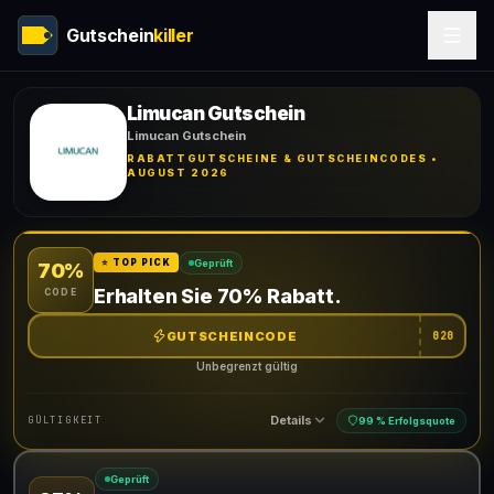
Gutschein
killer
Limucan Gutschein
Limucan Gutschein
RABATTGUTSCHEINE & GUTSCHEINCODES •
AUGUST 2026
Geprüft
⭐ TOP PICK
70%
Erhalten Sie 70% Rabatt.
CODE
GUTSCHEINCODE
020
Unbegrenzt gültig
Details
GÜLTIGKEIT
99 % Erfolgsquote
Geprüft