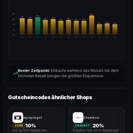
24%
22
%
20
%
19
%
18
%
18
%
17
%
17
%
18%
16
%
16
%
16
%
13
%
12
%
12
%
12%
6%
0%
Apr
Mai
Jun
Jul
Aug
Sep
Okt
Nov
Dez
Jan
Feb
Mär
Apr
Bester Zeitpunkt:
Einkäufe während des Monats mit dem
höchsten Rabatt bringen die größten Ersparnisse.
Gutscheincodes ähnlicher Shops
myspiegel
Glambou
10%
20%
CODE
ANGEBOT
bis zu 10% Rabatt bei
Erhalten Sie 20 % Rabatt auf