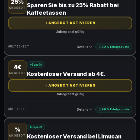
25%
Gültig für teilnehmende Produkte
Sparen Sie bis zu 25% Rabatt bei
ANGEBOT
Gib den Code an der Kasse ein, um den Rabatt zu erhalten
Kaffeetassen
ANGEBOT AKTIVIEREN
Unbegrenzt gültig
Details
GÜLTIGKEIT
99 % Erfolgsquote
Geprüft
4€
Gültig für teilnehmende Produkte
Kostenloser Versand ab 4€.
ANGEBOT
ANGEBOT AKTIVIEREN
Unbegrenzt gültig
Details
GÜLTIGKEIT
99 % Erfolgsquote
Geprüft
%
Gültig für teilnehmende Produkte
Kostenloser Versand bei Limucan
ANGEBOT