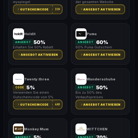
myspiegel
der gesamten Website.
ICH
GUTSCHEINCODE
ANGEBOT AKTIVIEREN
Holdit
Puma
50%
60%
ANGEBOT
ANGEBOT
Erhalten Sie 50% Rabatt.
60% Puma Gutschein
ANGEBOT AKTIVIEREN
ANGEBOT AKTIVIEREN
Twenty:three
Wanderschuhe
5%
50%
CODE
ANGEBOT
Verwenden Sie einen
Bis zu 50% des
Gutscheincode von 5%
Verkaufspreises
4AD
GUTSCHEINCODE
ANGEBOT AKTIVIEREN
Monkey Mum
WITTCHEN
5%
70%
ANGEBOT
ANGEBOT