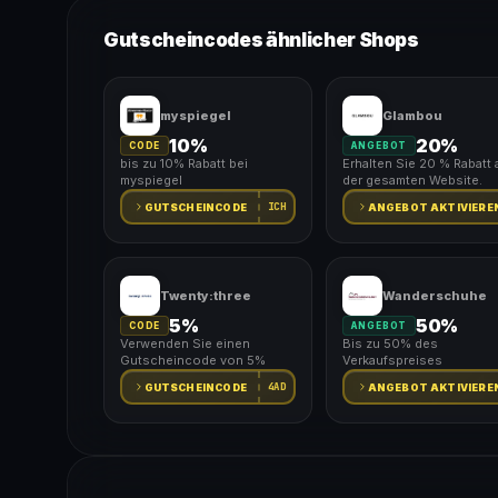
Gutscheincodes ähnlicher Shops
myspiegel
Glambou
10%
20%
CODE
ANGEBOT
bis zu 10% Rabatt bei
Erhalten Sie 20 % Rabatt 
myspiegel
der gesamten Website.
ICH
GUTSCHEINCODE
ANGEBOT AKTIVIERE
Twenty:three
Wanderschuhe
5%
50%
CODE
ANGEBOT
Verwenden Sie einen
Bis zu 50% des
Gutscheincode von 5%
Verkaufspreises
4AD
GUTSCHEINCODE
ANGEBOT AKTIVIERE