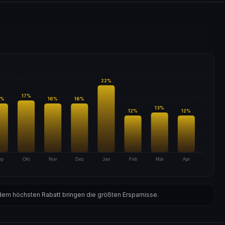
22
%
17
%
%
16
%
16
%
13
%
12
%
12
%
ep
Okt
Nov
Dez
Jan
Feb
Mär
Apr
em höchsten Rabatt bringen die größten Ersparnisse.