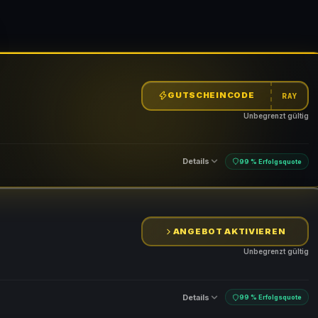
GUTSCHEINCODE
RAY
Unbegrenzt gültig
Details
99 % Erfolgsquote
ANGEBOT AKTIVIEREN
n
Unbegrenzt gültig
Details
99 % Erfolgsquote