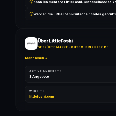
Kann ich mehrere LittleFoshi-Gutscheincodes k
Bedingungen findest du unter „Details".
In der Regel wird nur ein Gutscheincode pro Bestell
Werden die LittleFoshi-Gutscheincodes geprüft
ausgeschlossen, sofern die Angebotsbedingungen 
Ja! Jeder Code wird automatisch von unseren Bots g
bei jedem Angebot angezeigt.
Über LittleFoshi
GEPRÜFTE MARKE · GUTSCHEINKILLER.DE
Mehr lesen ↓
AKTIVE ANGEBOTE
3 Angebote
WEBSITE
littlefoshi.com