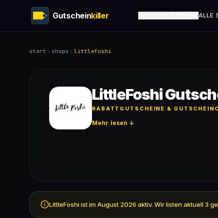
Gutschein
killer
Angebote finden
ALLE 
start
shops
littlefoshi
LittleFoshi Gutsch
RABATTGUTSCHEINE & GUTSCHEINC
Mehr lesen ↓
LittleFoshi ist im August 2026 aktiv. Wir listen aktuel