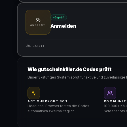
Gültig für teilnehmende Produkte
Geprüft
%
Anmelden
ANGEBOT
GÜLTIGKEIT
Gültig für teilnehmende Produkte
Wie gutscheinkiller.de Codes prüft
Unser 3-stufiges System sorgt für aktive und zuverlässige 
ACT CHECKOUT BOT
COMMUNIT
Headless-Browser testen die Codes
100.000+ Käuf
automatisch zweimal täglich.
Screenshots d