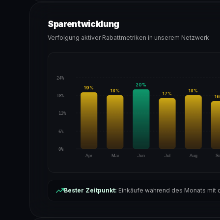
Sparentwicklung
Verfolgung aktiver Rabattmetriken in unserem Netzwerk
24%
20
%
19
%
18
%
18
%
17
%
18%
16
12%
6%
0%
Apr
Mai
Jun
Jul
Aug
S
Bester Zeitpunkt:
Einkäufe während des Monats mit d