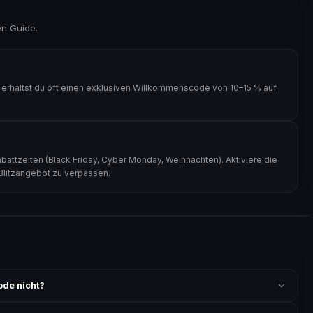
en Guide.
, erhältst du oft einen exklusiven Willkommenscode von 10–15 % auf
battzeiten (Black Friday, Cyber Monday, Weihnachten). Aktiviere die
 Blitzangebot zu verpassen.
ode nicht?
 ist und ob der Code nicht für bereits reduzierte Artikel gilt. Alle