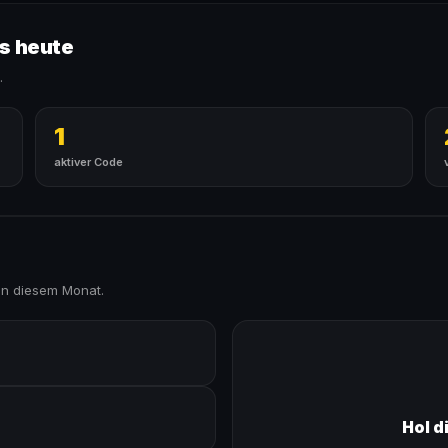
es heute
.
1
aktiver Code
in diesem Monat.
Hol d