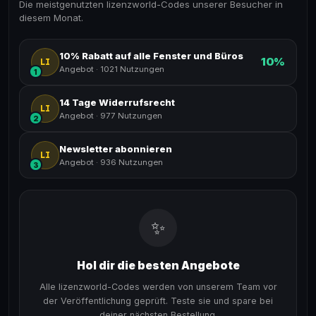
Die meistgenutzten lizenzworld-Codes unserer Besucher in
diesem Monat.
10% Rabatt auf alle Fenster und Büros
10%
LI
Angebot
·
1021 Nutzungen
1
14 Tage Widerrufsrecht
LI
Angebot
·
977 Nutzungen
2
Newsletter abonnieren
LI
Angebot
·
936 Nutzungen
3
✨
Hol dir die besten Angebote
Alle lizenzworld-Codes werden von unserem Team vor
der Veröffentlichung geprüft. Teste sie und spare bei
deiner nächsten Bestellung.