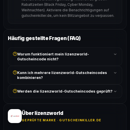
Rabattzeiten (Black Friday, Cyber Monday,
Weihnachten). Aktiviere die Benachrichtigungen auf
gutscheinkiller.de, um kein Blitzangebot zu verpassen.
Häufig gestellte Fragen (FAQ)
Warum funktioniert mein lizenzworld-
Gutscheincode nicht?
Prüfe, ob der erforderliche Mindestbestellwert erreicht
Kann ich mehrere lizenzworld-Gutscheincodes
ist und ob der Code nicht für bereits reduzierte Artikel
kombinieren?
gilt. Alle Bedingungen findest du unter „Details".
In der Regel wird nur ein Gutscheincode pro Bestellung
Werden die lizenzworld-Gutscheincodes geprüft?
akzeptiert. Die Kombination mehrerer Codes ist meist
ausgeschlossen, sofern die Angebotsbedingungen
Ja! Jeder Code wird automatisch von unseren Bots
nichts anderes angeben.
geprüft und von unserer Community bestätigt. Die
Erfolgsquote wird bei jedem Angebot angezeigt.
Über lizenzworld
GEPRÜFTE MARKE · GUTSCHEINKILLER.DE