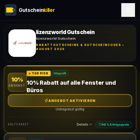
Gutschein
killer
lizenzworld Gutschein
lizenzworld Gutschein
RABATTGUTSCHEINE & GUTSCHEINCODES •
AUGUST 2026
Geprüft
⭐ TOP PICK
10%
10% Rabatt auf alle Fenster und
ANGEBOT
Büros
ANGEBOT AKTIVIEREN
Unbegrenzt gültig
Details
GÜLTIGKEIT
99 % Erfolgsquote