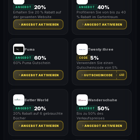
20%
40%
ANGEBOT
ANGEBOT
Erhalten Sie 20 % Rabatt auf
Profitieren Sie von bis zu 40
der gesamten Website.
% Rabatt im Gartentraum.
ANGEBOT AKTIVIEREN
ANGEBOT AKTIVIEREN
Puma
Twenty:three
60%
5%
ANGEBOT
CODE
60% Puma Gutschein
Verwenden Sie einen
Gutscheincode von 5%
4AD
ANGEBOT AKTIVIEREN
GUTSCHEINCODE
Better World
Wanderschuhe
20%
50%
ANGEBOT
ANGEBOT
20% Rabatt auf 6 gebrauchte
Bis zu 50% des
Bücher
Verkaufspreises
ANGEBOT AKTIVIEREN
ANGEBOT AKTIVIEREN