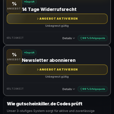
Geprüft
%
Gültig für teilnehmende Produkte
14 Tage Widerrufsrecht
ANGEBOT
ANGEBOT AKTIVIEREN
Unbegrenzt gültig
Details
GÜLTIGKEIT
99 % Erfolgsquote
Geprüft
%
Gültig für teilnehmende Produkte
Newsletter abonnieren
ANGEBOT
ANGEBOT AKTIVIEREN
Unbegrenzt gültig
Details
GÜLTIGKEIT
99 % Erfolgsquote
Wie gutscheinkiller.de Codes prüft
Gültig für teilnehmende Produkte
Unser 3-stufiges System sorgt für aktive und zuverlässige