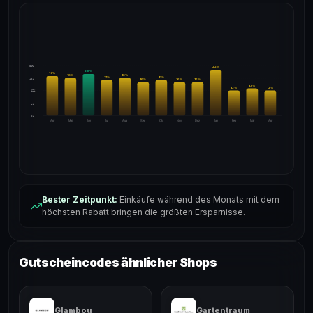
24%
22
%
20
%
19
%
18
%
18
%
17
%
17
%
18%
16
%
16
%
16
%
13
%
12
%
12
%
12%
6%
0%
Apr
Mai
Jun
Jul
Aug
Sep
Okt
Nov
Dez
Jan
Feb
Mär
Apr
Bester Zeitpunkt:
Einkäufe während des Monats mit dem
höchsten Rabatt bringen die größten Ersparnisse.
Gutscheincodes ähnlicher Shops
Glambou
Gartentraum