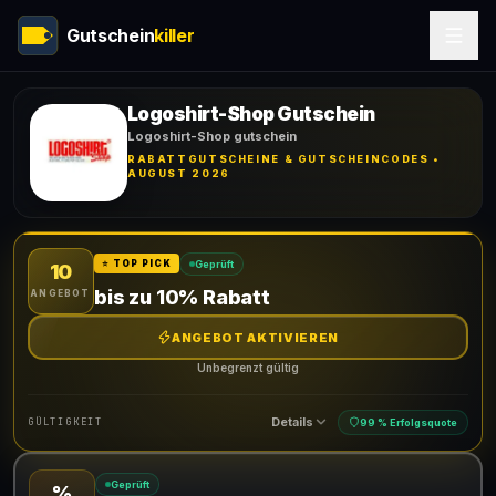
Gutschein
killer
Logoshirt-Shop Gutschein
Logoshirt-Shop gutschein
RABATTGUTSCHEINE & GUTSCHEINCODES •
AUGUST 2026
Geprüft
⭐ TOP PICK
10
bis zu 10% Rabatt
ANGEBOT
ANGEBOT AKTIVIEREN
Unbegrenzt gültig
Details
GÜLTIGKEIT
99 % Erfolgsquote
Geprüft
%