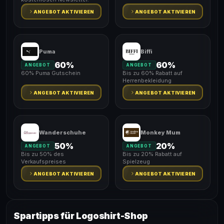
ANGEBOT AKTIVIEREN
ANGEBOT AKTIVIEREN
Puma
Biffi
60%
60%
ANGEBOT
ANGEBOT
60% Puma Gutschein
Bis zu 60% Rabatt auf
Herrenbekleidung
ANGEBOT AKTIVIEREN
ANGEBOT AKTIVIEREN
Wanderschuhe
Monkey Mum
50%
20%
ANGEBOT
ANGEBOT
Bis zu 50% des
Bis zu 20% Rabatt auf
Verkaufspreises
Spielzeug
ANGEBOT AKTIVIEREN
ANGEBOT AKTIVIEREN
Spartipps für Logoshirt-Shop