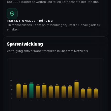
100.000+ Käufer bewerten und teilen Screenshots der Rabatte.
REDAKTIONELLE PRÜFUNG
Ein menschliches Team prüft Meldungen, um die Genauigkeit zu
erhalten.
Sparentwicklung
Verfolgung aktiver Rabattmetriken in unserem Netzwerk
24%
22
%
20
%
19
%
18
%
18
%
17
%
17
%
18%
16
%
16
%
16
%
13
%
12
%
12
%
12%
6%
0%
Apr
Mai
Jun
Jul
Aug
Sep
Okt
Nov
Dez
Jan
Feb
Mär
Apr