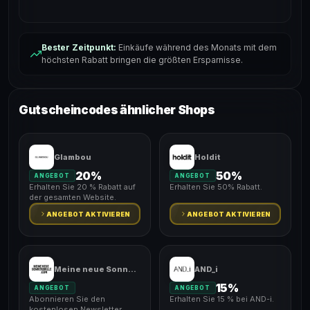
Bester Zeitpunkt:
Einkäufe während des Monats mit dem
höchsten Rabatt bringen die größten Ersparnisse.
Gutscheincodes ähnlicher Shops
Glambou
Holdit
20%
50%
ANGEBOT
ANGEBOT
Erhalten Sie 20 % Rabatt auf
Erhalten Sie 50% Rabatt.
der gesamten Website.
ANGEBOT AKTIVIEREN
ANGEBOT AKTIVIEREN
Meine neue Sonnenbrille
AND_i
15%
ANGEBOT
ANGEBOT
Abonnieren Sie den
Erhalten Sie 15 % bei AND-i.
kostenlosen Newsletter.