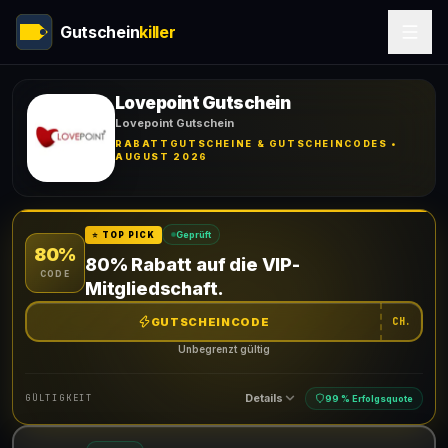
Gutschein
killer
Lovepoint Gutschein
Lovepoint Gutschein
RABATTGUTSCHEINE & GUTSCHEINCODES •
AUGUST 2026
Geprüft
⭐ TOP PICK
80%
80% Rabatt auf die VIP-
CODE
Mitgliedschaft.
GUTSCHEINCODE
CH.
Unbegrenzt gültig
Details
GÜLTIGKEIT
99 % Erfolgsquote