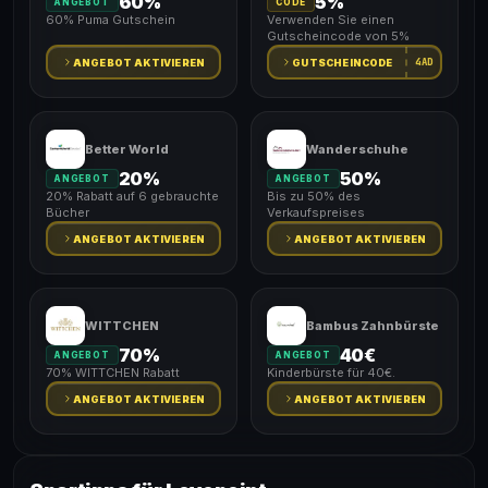
60%
5%
ANGEBOT
CODE
60% Puma Gutschein
Verwenden Sie einen
Gutscheincode von 5%
4AD
ANGEBOT AKTIVIEREN
GUTSCHEINCODE
Better World
Wanderschuhe
20%
50%
ANGEBOT
ANGEBOT
20% Rabatt auf 6 gebrauchte
Bis zu 50% des
Bücher
Verkaufspreises
ANGEBOT AKTIVIEREN
ANGEBOT AKTIVIEREN
WITTCHEN
Bambus Zahnbürste
70%
40€
ANGEBOT
ANGEBOT
70% WITTCHEN Rabatt
Kinderbürste für 40€.
ANGEBOT AKTIVIEREN
ANGEBOT AKTIVIEREN