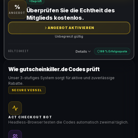
Geprüft
%
Gültig für teilnehmende Produkte
Überprüfen Sie die Echtheit des
ANGEBOT
Gib den Code an der Kasse ein, um den Rabatt zu erhalten
Mitglieds kostenlos.
ANGEBOT AKTIVIEREN
Unbegrenzt gültig
Details
GÜLTIGKEIT
99 % Erfolgsquote
Wie gutscheinkiller.de Codes prüft
Gültig für teilnehmende Produkte
Unser 3-stufiges System sorgt für aktive und zuverlässige
Rabatte.
SECURE VESSEL
ACT CHECKOUT BOT
Headless-Browser testen die Codes automatisch zweimal täglich.