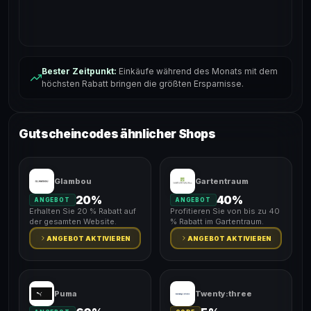
Bester Zeitpunkt:
Einkäufe während des Monats mit dem
höchsten Rabatt bringen die größten Ersparnisse.
Gutscheincodes ähnlicher Shops
Glambou
Gartentraum
20%
40%
ANGEBOT
ANGEBOT
Erhalten Sie 20 % Rabatt auf
Profitieren Sie von bis zu 40
der gesamten Website.
% Rabatt im Gartentraum.
ANGEBOT AKTIVIEREN
ANGEBOT AKTIVIEREN
Puma
Twenty:three