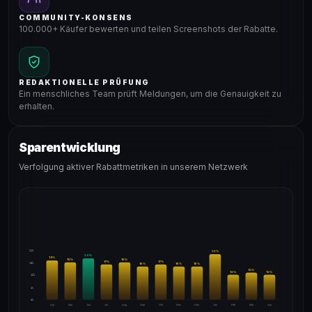
COMMUNITY-KONSENS
100.000+ Käufer bewerten und teilen Screenshots der Rabatte.
REDAKTIONELLE PRÜFUNG
Ein menschliches Team prüft Meldungen, um die Genauigkeit zu
erhalten.
Sparentwicklung
Verfolgung aktiver Rabattmetriken in unserem Netzwerk
24%
22
%
20
%
19
%
18
%
18
%
17
%
17
%
18%
16
%
16
%
16
%
13
%
12
%
12
%
12%
6%
0%
Apr
Mai
Jun
Jul
Aug
Sep
Okt
Nov
Dez
Jan
Feb
Mär
Apr