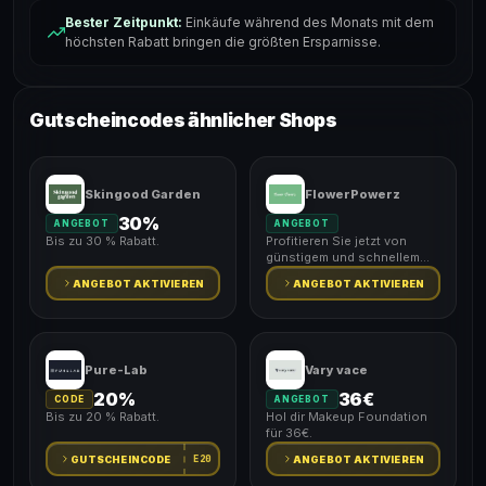
Bester Zeitpunkt:
Einkäufe während des Monats mit dem
höchsten Rabatt bringen die größten Ersparnisse.
Gutscheincodes ähnlicher Shops
Skingood Garden
FlowerPowerz
30%
ANGEBOT
ANGEBOT
Bis zu 30 % Rabatt.
Profitieren Sie jetzt von
günstigem und schnellem
Versand.
ANGEBOT AKTIVIEREN
ANGEBOT AKTIVIEREN
Pure-Lab
Vary vace
20%
36€
CODE
ANGEBOT
Bis zu 20 % Rabatt.
Hol dir Makeup Foundation
für 36€.
E20
GUTSCHEINCODE
ANGEBOT AKTIVIEREN