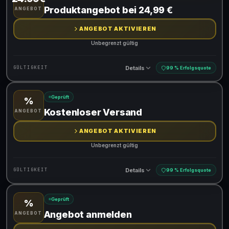
Gültig für teilnehmende Produkte
Produktangebot bei 24,99 €
ANGEBOT
Gib den Code an der Kasse ein, um den Rabatt zu erhalten
ANGEBOT AKTIVIEREN
Unbegrenzt gültig
Details
GÜLTIGKEIT
99 % Erfolgsquote
Geprüft
%
Gültig für teilnehmende Produkte
Kostenloser Versand
ANGEBOT
ANGEBOT AKTIVIEREN
Unbegrenzt gültig
Details
GÜLTIGKEIT
99 % Erfolgsquote
Geprüft
%
Gültig für teilnehmende Produkte
Angebot anmelden
ANGEBOT