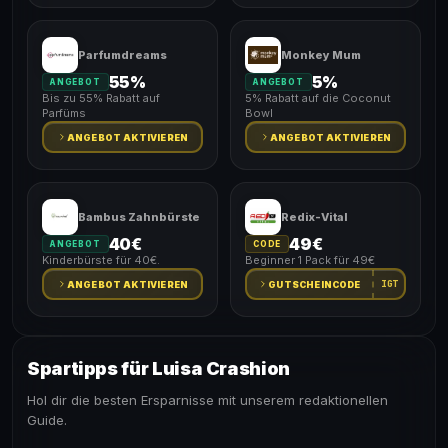
Parfumdreams
Monkey Mum
55%
5%
ANGEBOT
ANGEBOT
Bis zu 55% Rabatt auf
5% Rabatt auf die Coconut
Parfüms
Bowl
ANGEBOT AKTIVIEREN
ANGEBOT AKTIVIEREN
Bambus Zahnbürste
Redix-Vital
40€
49€
ANGEBOT
CODE
Kinderbürste für 40€.
Beginner 1 Pack für 49€
IGT
ANGEBOT AKTIVIEREN
GUTSCHEINCODE
Spartipps für Luisa Crashion
Hol dir die besten Ersparnisse mit unserem redaktionellen
Guide.