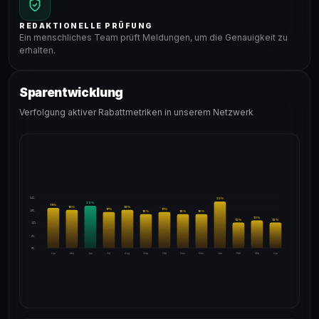
REDAKTIONELLE PRÜFUNG
Ein menschliches Team prüft Meldungen, um die Genauigkeit zu
erhalten.
Sparentwicklung
Verfolgung aktiver Rabattmetriken in unserem Netzwerk
24%
22
%
20
%
19
%
18
%
18
%
17
%
17
%
18%
16
%
16
%
16
%
13
%
12
%
12
%
12%
6%
0%
Apr
Mai
Jun
Jul
Aug
Sep
Okt
Nov
Dez
Jan
Feb
Mär
Apr