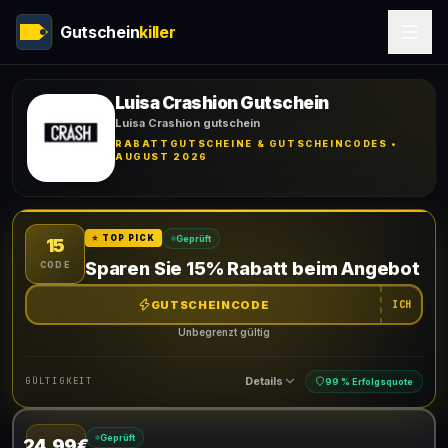
Gutschein
killer
Luisa Crashion Gutschein
Luisa Crashion gutschein
RABATTGUTSCHEINE & GUTSCHEINCODES •
AUGUST 2026
Geprüft
⭐ TOP PICK
15
Sparen Sie 15% Rabatt beim Angebot
CODE
GUTSCHEINCODE
ICH
Unbegrenzt gültig
Details
GÜLTIGKEIT
99 % Erfolgsquote
Geprüft
24.99€