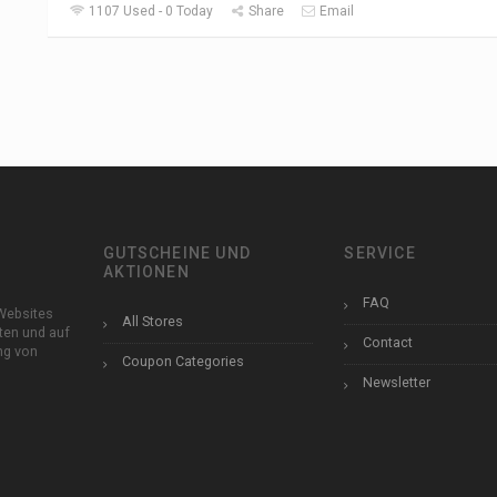
1107 Used - 0 Today
Share
Email
GUTSCHEINE UND
SERVICE
AKTIONEN
FAQ
Websites
All Stores
ten und auf
Contact
ung von
Coupon Categories
Newsletter