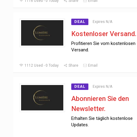
1116 Used - 0 Today
Share
Email
DEAL
Expires N/A
Kostenloser Versand.
Profitieren Sie vom kostenlosen
Versand.
1112 Used - 0 Today
Share
Email
DEAL
Expires N/A
Abonnieren Sie den
Newsletter.
Erhalten Sie täglich kostenlose
Updates.