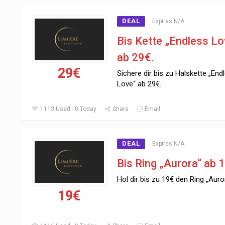
DEAL
Expires N/A
Bis Kette „Endless Lo
ab 29€.
29€
Sichere dir bis zu Halskette „End
Love“ ab 29€.
1113 Used - 0 Today
Share
Email
DEAL
Expires N/A
Bis Ring „Aurora“ ab 
Hol dir bis zu 19€ den Ring „Auro
19€