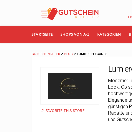
T
Skip
STARTSEITE
SHOPS VON A-Z
KATEGORIEN
B
to
content
>
>
GUTSCHEINKILLER
BLOG
LUMIERE ELEGANCE
Lumier
Moderner u
Look. Ob sc
hochwertige
Elegance un
günstigen P
FAVORITE THIS STORE
Rabatte un
und Gutsche