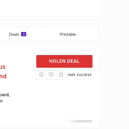
Deals
Printable
5
0
HOLEN DEAL
aus
und
100% SUCCESS
band,
to
Comments