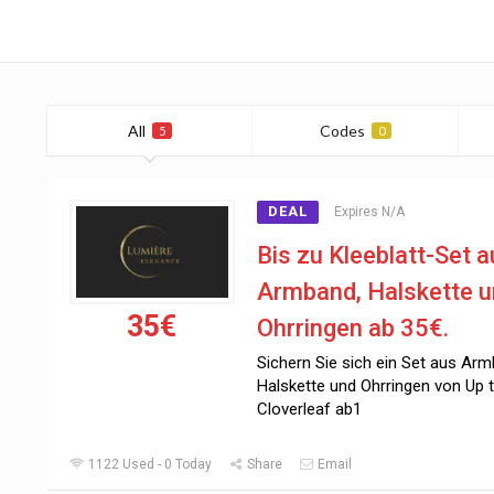
All
Codes
5
0
DEAL
Expires N/A
Bis zu Kleeblatt-Set 
Armband, Halskette 
35€
Ohrringen ab 35€.
Sichern Sie sich ein Set aus Arm
Halskette und Ohrringen von Up 
Cloverleaf ab1
1122 Used - 0 Today
Share
Email