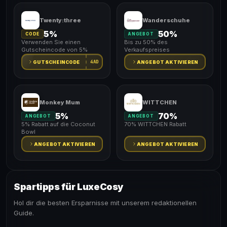
Twenty:three
Wanderschuhe
5%
50%
CODE
ANGEBOT
Verwenden Sie einen
Bis zu 50% des
Gutscheincode von 5%
Verkaufspreises
4AD
GUTSCHEINCODE
ANGEBOT AKTIVIEREN
Monkey Mum
WITTCHEN
5%
70%
ANGEBOT
ANGEBOT
5% Rabatt auf die Coconut
70% WITTCHEN Rabatt
Bowl
ANGEBOT AKTIVIEREN
ANGEBOT AKTIVIEREN
Spartipps für LuxeCosy
Hol dir die besten Ersparnisse mit unserem redaktionellen
Guide.