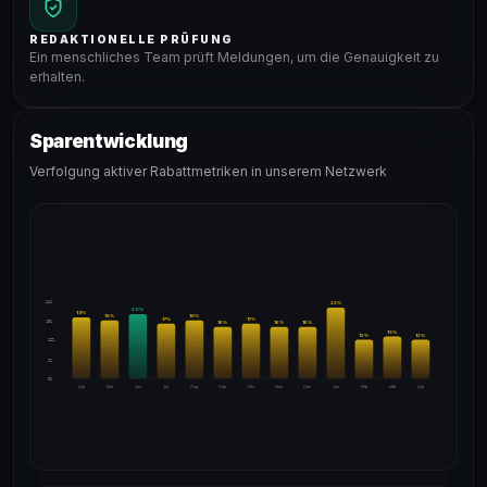
REDAKTIONELLE PRÜFUNG
Ein menschliches Team prüft Meldungen, um die Genauigkeit zu
erhalten.
Sparentwicklung
Verfolgung aktiver Rabattmetriken in unserem Netzwerk
24%
22
%
20
%
19
%
18
%
18
%
17
%
17
%
18%
16
%
16
%
16
%
13
%
12
%
12
%
12%
6%
0%
Apr
Mai
Jun
Jul
Aug
Sep
Okt
Nov
Dez
Jan
Feb
Mär
Apr