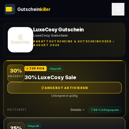
Gutschein
killer
LuxeCosy Gutschein
LuxeCosy Gutschein
RABATTGUTSCHEINE & GUTSCHEINCODES •
AUGUST 2026
Geprüft
⭐ TOP PICK
30%
30% LuxeCosy Sale
ANGEBOT
ANGEBOT AKTIVIEREN
Unbegrenzt gültig
Details
GÜLTIGKEIT
99 % Erfolgsquote
Geprüft
25%