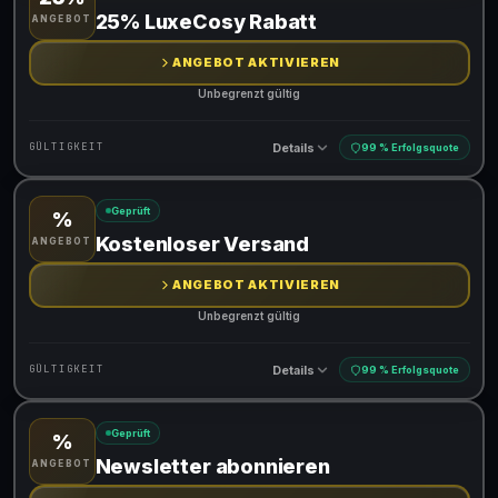
Gültig für teilnehmende Produkte
25% LuxeCosy Rabatt
ANGEBOT
ANGEBOT AKTIVIEREN
Unbegrenzt gültig
Details
GÜLTIGKEIT
99 % Erfolgsquote
Geprüft
%
Gültig für teilnehmende Produkte
Kostenloser Versand
ANGEBOT
ANGEBOT AKTIVIEREN
Unbegrenzt gültig
Details
GÜLTIGKEIT
99 % Erfolgsquote
Geprüft
%
Gültig für teilnehmende Produkte
Newsletter abonnieren
ANGEBOT