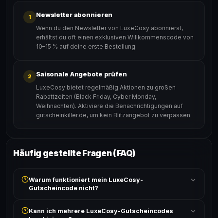
Newsletter abonnieren
1
Wenn du den Newsletter von LuxeCosy abonnierst,
erhältst du oft einen exklusiven Willkommenscode von
10–15 % auf deine erste Bestellung.
Saisonale Angebote prüfen
2
LuxeCosy bietet regelmäßig Aktionen zu großen
Rabattzeiten (Black Friday, Cyber Monday,
Weihnachten). Aktiviere die Benachrichtigungen auf
gutscheinkiller.de, um kein Blitzangebot zu verpassen.
Häufig gestellte Fragen (FAQ)
Warum funktioniert mein LuxeCosy-
Gutscheincode nicht?
Prüfe, ob der erforderliche Mindestbestellwert erreicht
Kann ich mehrere LuxeCosy-Gutscheincodes
ist und ob der Code nicht für bereits reduzierte Artikel