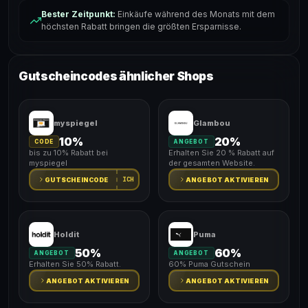
Bester Zeitpunkt:
Einkäufe während des Monats mit dem
höchsten Rabatt bringen die größten Ersparnisse.
Gutscheincodes ähnlicher Shops
myspiegel
Glambou
10%
20%
CODE
ANGEBOT
bis zu 10% Rabatt bei
Erhalten Sie 20 % Rabatt auf
myspiegel
der gesamten Website.
ICH
GUTSCHEINCODE
ANGEBOT AKTIVIEREN
Holdit
Puma
50%
60%
ANGEBOT
ANGEBOT
Erhalten Sie 50% Rabatt.
60% Puma Gutschein
ANGEBOT AKTIVIEREN
ANGEBOT AKTIVIEREN