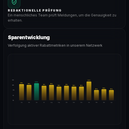
REDAKTIONELLE PRÜFUNG
Ein menschliches Team prüft Meldungen, um die Genauigkeit zu
erhalten.
Sparentwicklung
Verfolgung aktiver Rabattmetriken in unserem Netzwerk
24%
22
%
20
%
19
%
18
%
18
%
17
%
17
%
18%
16
%
16
%
16
%
13
%
12
%
12
%
12%
6%
0%
Apr
Mai
Jun
Jul
Aug
Sep
Okt
Nov
Dez
Jan
Feb
Mär
Apr