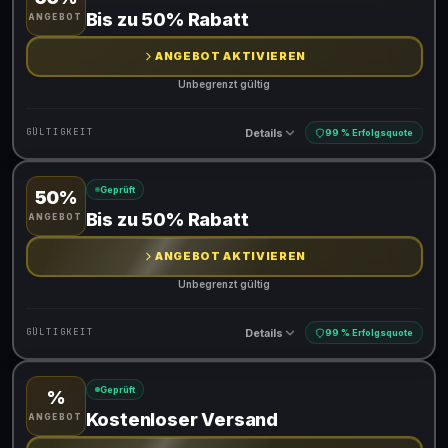
Gültig für teilnehmende Produkte
Bis zu 50% Rabatt
ANGEBOT
Gib den Code an der Kasse ein, um den Rabatt zu erhalten
ANGEBOT AKTIVIEREN
Unbegrenzt gültig
Details
GÜLTIGKEIT
99 % Erfolgsquote
Geprüft
50%
Gültig für teilnehmende Produkte
Bis zu 50% Rabatt
ANGEBOT
ANGEBOT AKTIVIEREN
Unbegrenzt gültig
Details
GÜLTIGKEIT
99 % Erfolgsquote
Geprüft
%
Gültig für teilnehmende Produkte
Kostenloser Versand
ANGEBOT