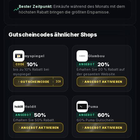
Bester Zeitpunkt:
Einkäufe während des Monats mit dem
höchsten Rabatt bringen die größten Ersparnisse.
Gutscheincodes ähnlicher Shops
myspiegel
Glambou
10%
20%
CODE
ANGEBOT
bis zu 10% Rabatt bei
Erhalten Sie 20 % Rabatt auf
myspiegel
der gesamten Website.
ICH
GUTSCHEINCODE
ANGEBOT AKTIVIEREN
Holdit
Puma
50%
60%
ANGEBOT
ANGEBOT
Erhalten Sie 50% Rabatt.
60% Puma Gutschein
ANGEBOT AKTIVIEREN
ANGEBOT AKTIVIEREN