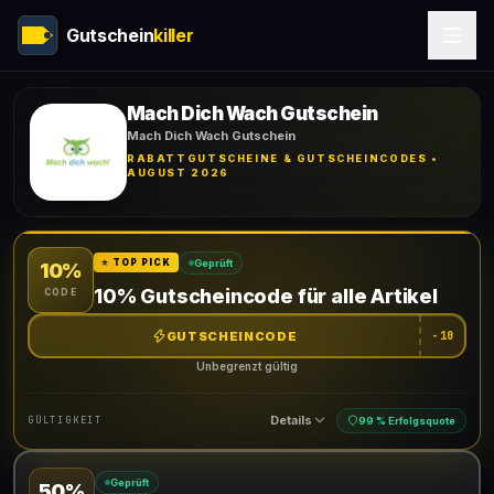
Gutschein
killer
Mach Dich Wach Gutschein
Mach Dich Wach Gutschein
RABATTGUTSCHEINE & GUTSCHEINCODES •
AUGUST 2026
Geprüft
⭐ TOP PICK
10%
10% Gutscheincode für alle Artikel
CODE
GUTSCHEINCODE
-10
Unbegrenzt gültig
Details
GÜLTIGKEIT
99 % Erfolgsquote
Geprüft
50%