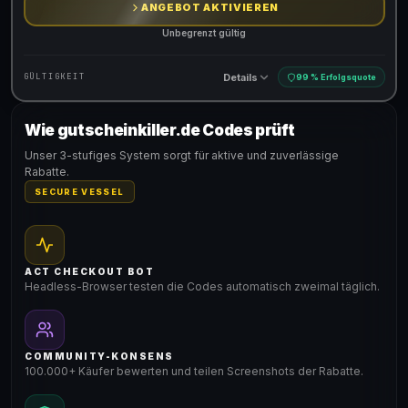
ANGEBOT AKTIVIEREN
Unbegrenzt gültig
Details
GÜLTIGKEIT
99 % Erfolgsquote
Wie gutscheinkiller.de Codes prüft
Gültig für teilnehmende Produkte
Unser 3-stufiges System sorgt für aktive und zuverlässige
Rabatte.
SECURE VESSEL
ACT CHECKOUT BOT
Headless-Browser testen die Codes automatisch zweimal täglich.
COMMUNITY-KONSENS
100.000+ Käufer bewerten und teilen Screenshots der Rabatte.