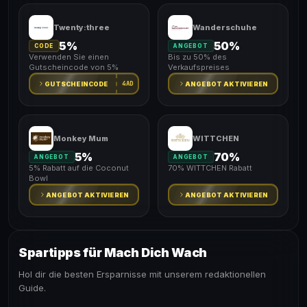
Twenty:three
Wanderschuhe
5%
50%
CODE
ANGEBOT
Verwenden Sie einen
Bis zu 50% des
Gutscheincode von 5%
Verkaufspreises
4AD
GUTSCHEINCODE
ANGEBOT AKTIVIEREN
Monkey Mum
WITTCHEN
5%
70%
ANGEBOT
ANGEBOT
5% Rabatt auf die Coconut
70% WITTCHEN Rabatt
Bowl
ANGEBOT AKTIVIEREN
ANGEBOT AKTIVIEREN
Spartipps für Mach Dich Wach
Hol dir die besten Ersparnisse mit unserem redaktionellen
Guide.