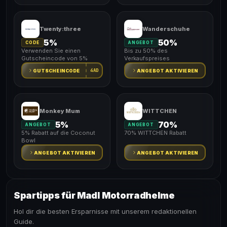
Twenty:three
Wanderschuhe
5%
50%
CODE
ANGEBOT
Verwenden Sie einen
Bis zu 50% des
Gutscheincode von 5%
Verkaufspreises
4AD
GUTSCHEINCODE
ANGEBOT AKTIVIEREN
Monkey Mum
WITTCHEN
5%
70%
ANGEBOT
ANGEBOT
5% Rabatt auf die Coconut
70% WITTCHEN Rabatt
Bowl
ANGEBOT AKTIVIEREN
ANGEBOT AKTIVIEREN
Spartipps für Madl Motorradhelme
Hol dir die besten Ersparnisse mit unserem redaktionellen
Guide.