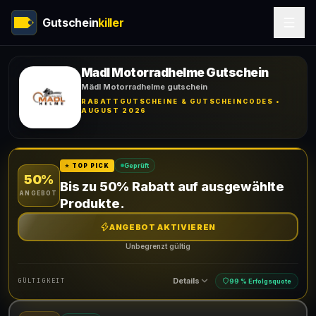
Gutschein
killer
Madl Motorradhelme Gutschein
Mädl Motorradhelme gutschein
RABATTGUTSCHEINE & GUTSCHEINCODES •
AUGUST 2026
Geprüft
⭐ TOP PICK
50%
Bis zu 50% Rabatt auf ausgewählte
ANGEBOT
Produkte.
ANGEBOT AKTIVIEREN
Unbegrenzt gültig
Details
GÜLTIGKEIT
99 % Erfolgsquote