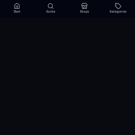
Start
Suche
Shops
Kategorien
Verpasse nie wieder eine Aktion!
Abonniere und erhalte jede Woche die besten
Gutscheincodes
Abonnieren