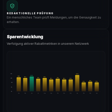
REDAKTIONELLE PRÜFUNG
Ein menschliches Team prüft Meldungen, um die Genauigkeit zu
erhalten.
Sparentwicklung
Verfolgung aktiver Rabattmetriken in unserem Netzwerk
24%
22
%
20
%
19
%
18
%
18
%
17
%
17
%
18%
16
%
16
%
16
%
13
%
12
%
12
%
12%
6%
0%
Apr
Mai
Jun
Jul
Aug
Sep
Okt
Nov
Dez
Jan
Feb
Mär
Apr