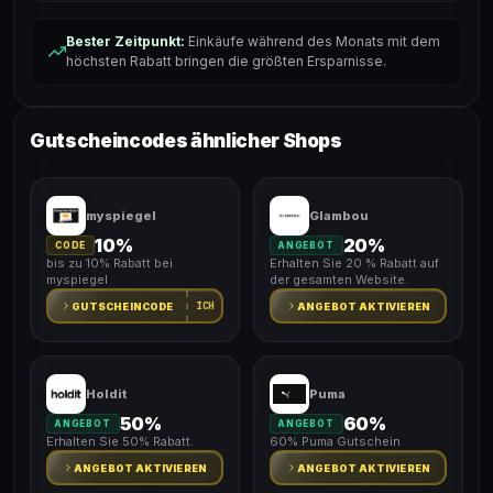
Bester Zeitpunkt:
Einkäufe während des Monats mit dem
höchsten Rabatt bringen die größten Ersparnisse.
Gutscheincodes ähnlicher Shops
myspiegel
Glambou
10%
20%
CODE
ANGEBOT
bis zu 10% Rabatt bei
Erhalten Sie 20 % Rabatt auf
myspiegel
der gesamten Website.
ICH
GUTSCHEINCODE
ANGEBOT AKTIVIEREN
Holdit
Puma
50%
60%
ANGEBOT
ANGEBOT
Erhalten Sie 50% Rabatt.
60% Puma Gutschein
ANGEBOT AKTIVIEREN
ANGEBOT AKTIVIEREN