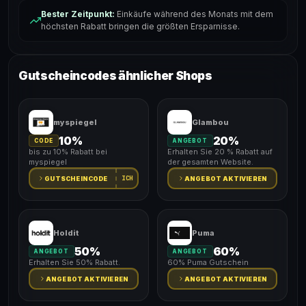
Bester Zeitpunkt:
Einkäufe während des Monats mit dem
höchsten Rabatt bringen die größten Ersparnisse.
Gutscheincodes ähnlicher Shops
myspiegel
Glambou
10%
20%
CODE
ANGEBOT
bis zu 10% Rabatt bei
Erhalten Sie 20 % Rabatt auf
myspiegel
der gesamten Website.
ICH
GUTSCHEINCODE
ANGEBOT AKTIVIEREN
Holdit
Puma
50%
60%
ANGEBOT
ANGEBOT
Erhalten Sie 50% Rabatt.
60% Puma Gutschein
ANGEBOT AKTIVIEREN
ANGEBOT AKTIVIEREN