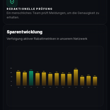
REDAKTIONELLE PRÜFUNG
Ein menschliches Team prüft Meldungen, um die Genauigkeit zu
erhalten.
Sparentwicklung
Verfolgung aktiver Rabattmetriken in unserem Netzwerk
24%
22
%
20
%
19
%
18
%
18
%
17
%
17
%
18%
16
%
16
%
16
%
13
%
12
%
12
%
12%
6%
0%
Apr
Mai
Jun
Jul
Aug
Sep
Okt
Nov
Dez
Jan
Feb
Mär
Apr