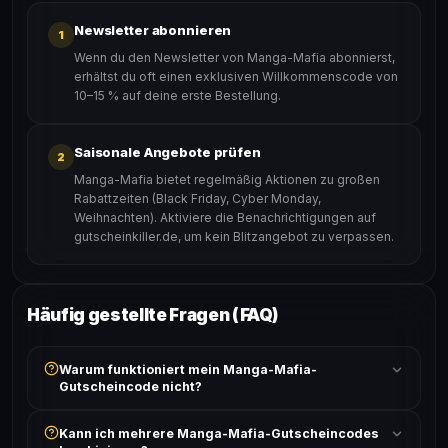
Newsletter abonnieren
1
Wenn du den Newsletter von Manga-Mafia abonnierst,
erhältst du oft einen exklusiven Willkommenscode von
10–15 % auf deine erste Bestellung.
Saisonale Angebote prüfen
2
Manga-Mafia bietet regelmäßig Aktionen zu großen
Rabattzeiten (Black Friday, Cyber Monday,
Weihnachten). Aktiviere die Benachrichtigungen auf
gutscheinkiller.de, um kein Blitzangebot zu verpassen.
Häufig gestellte Fragen (FAQ)
Warum funktioniert mein Manga-Mafia-
Gutscheincode nicht?
Prüfe, ob der erforderliche Mindestbestellwert erreicht
Kann ich mehrere Manga-Mafia-Gutscheincodes
ist und ob der Code nicht für bereits reduzierte Artikel