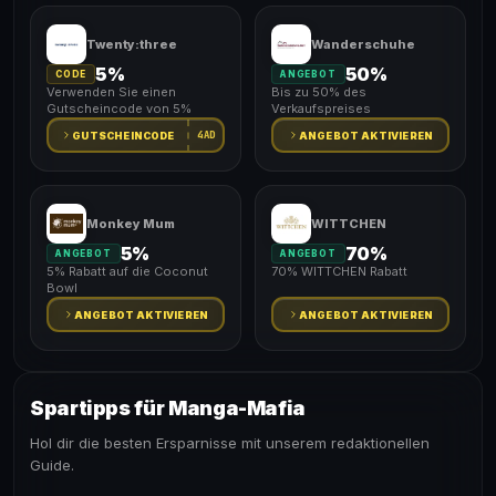
Twenty:three
Wanderschuhe
5%
50%
CODE
ANGEBOT
Verwenden Sie einen
Bis zu 50% des
Gutscheincode von 5%
Verkaufspreises
4AD
GUTSCHEINCODE
ANGEBOT AKTIVIEREN
Monkey Mum
WITTCHEN
5%
70%
ANGEBOT
ANGEBOT
5% Rabatt auf die Coconut
70% WITTCHEN Rabatt
Bowl
ANGEBOT AKTIVIEREN
ANGEBOT AKTIVIEREN
Spartipps für Manga-Mafia
Hol dir die besten Ersparnisse mit unserem redaktionellen
Guide.