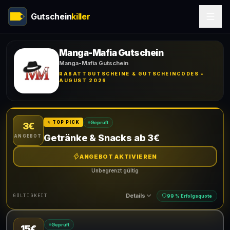
Gutschein
killer
Manga-Mafia Gutschein
Manga-Mafia Gutschein
RABATTGUTSCHEINE & GUTSCHEINCODES •
AUGUST 2026
Geprüft
⭐ TOP PICK
3€
Getränke & Snacks ab 3€
ANGEBOT
ANGEBOT AKTIVIEREN
Unbegrenzt gültig
Details
GÜLTIGKEIT
99 % Erfolgsquote
Geprüft
15€