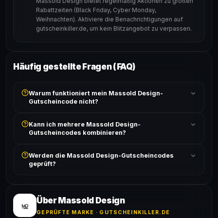
Massold Design bietet regelmäßig Aktionen zu großen
Rabattzeiten (Black Friday, Cyber Monday,
Weihnachten). Aktiviere die Benachrichtigungen auf
gutscheinkiller.de, um kein Blitzangebot zu verpassen.
Häufig gestellte Fragen (FAQ)
Warum funktioniert mein Massold Design-
Gutscheincode nicht?
Prüfe, ob der erforderliche Mindestbestellwert erreicht
Kann ich mehrere Massold Design-
ist und ob der Code nicht für bereits reduzierte Artikel
Gutscheincodes kombinieren?
gilt. Alle Bedingungen findest du unter „Details".
In der Regel wird nur ein Gutscheincode pro Bestellung
Werden die Massold Design-Gutscheincodes
akzeptiert. Die Kombination mehrerer Codes ist meist
geprüft?
ausgeschlossen, sofern die Angebotsbedingungen
nichts anderes angeben.
Ja! Jeder Code wird automatisch von unseren Bots
geprüft und von unserer Community bestätigt. Die
Erfolgsquote wird bei jedem Angebot angezeigt.
Über Massold Design
GEPRÜFTE MARKE · GUTSCHEINKILLER.DE