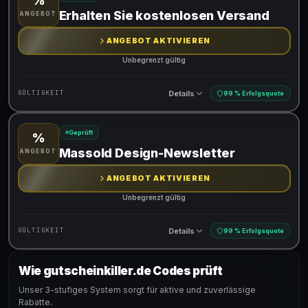
%
Gültig für teilnehmende Produkte
Erhalten Sie kostenlosen Versand
ANGEBOT
ANGEBOT AKTIVIEREN
Unbegrenzt gültig
Details
GÜLTIGKEIT
99 % Erfolgsquote
Geprüft
%
Gültig für teilnehmende Produkte
Massold Design-Newsletter
ANGEBOT
ANGEBOT AKTIVIEREN
Unbegrenzt gültig
Details
GÜLTIGKEIT
99 % Erfolgsquote
Wie gutscheinkiller.de Codes prüft
Gültig für teilnehmende Produkte
Unser 3-stufiges System sorgt für aktive und zuverlässige
Rabatte.