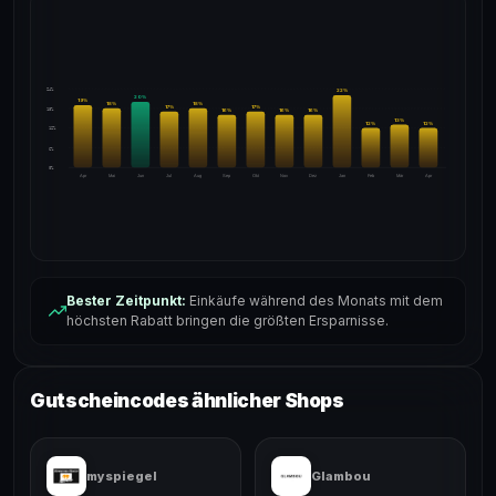
24%
22
%
20
%
19
%
18
%
18
%
17
%
17
%
18%
16
%
16
%
16
%
13
%
12
%
12
%
12%
6%
0%
Apr
Mai
Jun
Jul
Aug
Sep
Okt
Nov
Dez
Jan
Feb
Mär
Apr
Bester Zeitpunkt:
Einkäufe während des Monats mit dem
höchsten Rabatt bringen die größten Ersparnisse.
Gutscheincodes ähnlicher Shops
myspiegel
Glambou