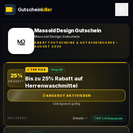
Gutschein
killer
Massold Design Gutschein
Massold Design Gutschein
RABATTGUTSCHEINE & GUTSCHEINCODES •
AUGUST 2026
Geprüft
⭐ TOP PICK
25%
Bis zu 25% Rabatt auf
ANGEBOT
Herrenwaschmittel
ANGEBOT AKTIVIEREN
Unbegrenzt gültig
Details
GÜLTIGKEIT
99 % Erfolgsquote