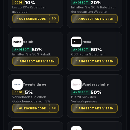
10%
20%
CODE
ANGEBOT
bis zu 10% Rabatt bei
Erhalten Sie 20 % Rabatt auf
myspiegel
der gesamten Website.
ICH
GUTSCHEINCODE
ANGEBOT AKTIVIEREN
Holdit
Puma
50%
60%
ANGEBOT
ANGEBOT
Erhalten Sie 50% Rabatt.
60% Puma Gutschein
ANGEBOT AKTIVIEREN
ANGEBOT AKTIVIEREN
Twenty:three
Wanderschuhe
5%
50%
CODE
ANGEBOT
Verwenden Sie einen
Bis zu 50% des
Gutscheincode von 5%
Verkaufspreises
4AD
GUTSCHEINCODE
ANGEBOT AKTIVIEREN