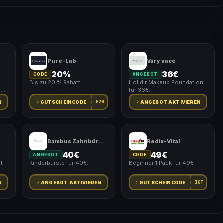
Pure-Lab
Vary vace
20%
36€
CODE
ANGEBOT
Bis zu 20 % Rabatt.
Hol dir Makeup Foundation
m
für 36€.
E20
N
GUTSCHEINCODE
ANGEBOT AKTIVIEREN
Bambus Zahnbürste
Redix-Vital
40€
49€
ANGEBOT
CODE
t
Kinderbürste für 40€.
Beginner 1 Pack für 49€
IGT
N
ANGEBOT AKTIVIEREN
GUTSCHEINCODE