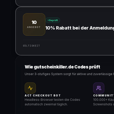
Gültig für teilnehmende Produkte
Geprüft
10
10% Rabatt bei der Anmeldun
ANGEBOT
GÜLTIGKEIT
Gültig für teilnehmende Produkte
Wie gutscheinkiller.de Codes prüft
Unser 3-stufiges System sorgt für aktive und zuverlässige 
ACT CHECKOUT BOT
COMMUNIT
Headless-Browser testen die Codes
100.000+ Käuf
automatisch zweimal täglich.
Screenshots d