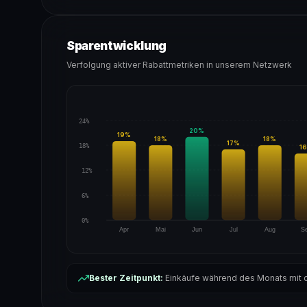
Sparentwicklung
Verfolgung aktiver Rabattmetriken in unserem Netzwerk
24%
20
%
19
%
18
%
18
%
17
%
18%
16
12%
6%
0%
Apr
Mai
Jun
Jul
Aug
S
Bester Zeitpunkt:
Einkäufe während des Monats mit d