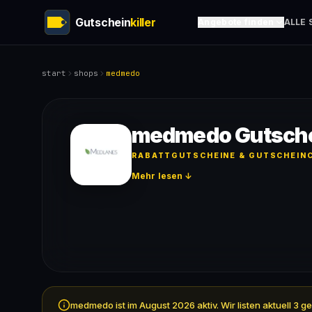
Gutschein
killer
Angebote finden
ALLE 
start
shops
medmedo
medmedo Gutsch
RABATTGUTSCHEINE & GUTSCHEINC
Mehr lesen ↓
medmedo ist im August 2026 aktiv. Wir listen aktuell 3