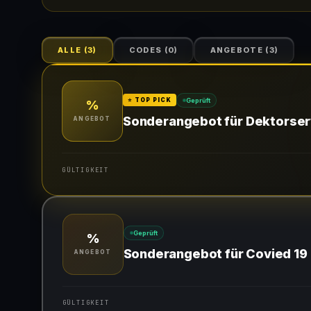
ALLE
(
3
)
CODES
(
0
)
ANGEBOTE
(
3
)
Geprüft
⭐ TOP PICK
%
Sonderangebot für Dektorser
ANGEBOT
GÜLTIGKEIT
Gültig für teilnehmende Produkte
Geprüft
%
Sonderangebot für Covied 19
ANGEBOT
GÜLTIGKEIT