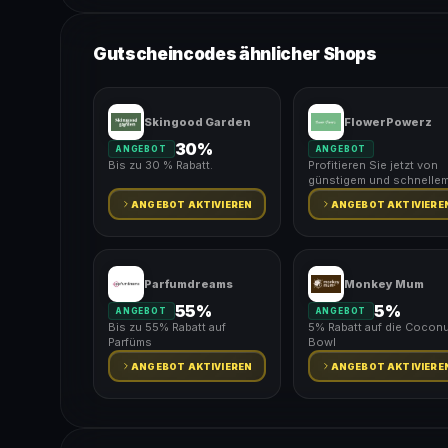
Gutscheincodes ähnlicher Shops
Skingood Garden
FlowerPowerz
30%
ANGEBOT
ANGEBOT
Bis zu 30 % Rabatt.
Profitieren Sie jetzt von
günstigem und schnelle
Versand.
ANGEBOT AKTIVIEREN
ANGEBOT AKTIVIERE
Parfumdreams
Monkey Mum
55%
5%
ANGEBOT
ANGEBOT
Bis zu 55% Rabatt auf
5% Rabatt auf die Coconu
Parfüms
Bowl
ANGEBOT AKTIVIEREN
ANGEBOT AKTIVIERE