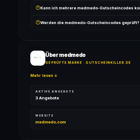
Prüfe, ob der erforderliche Mindestbestellwert erreicht
Kann ich mehrere medmedo-Gutscheincodes ko
Bedingungen findest du unter „Details".
In der Regel wird nur ein Gutscheincode pro Bestell
Werden die medmedo-Gutscheincodes geprüft?
ausgeschlossen, sofern die Angebotsbedingungen 
Ja! Jeder Code wird automatisch von unseren Bots g
bei jedem Angebot angezeigt.
Über medmedo
GEPRÜFTE MARKE · GUTSCHEINKILLER.DE
Mehr lesen ↓
AKTIVE ANGEBOTE
3 Angebote
WEBSITE
medmedo.com