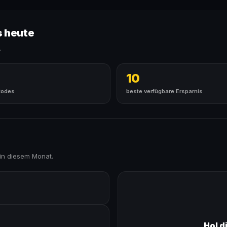
 heute
.
10
Codes
beste verfügbare Ersparnis
in diesem Monat.
Hol d