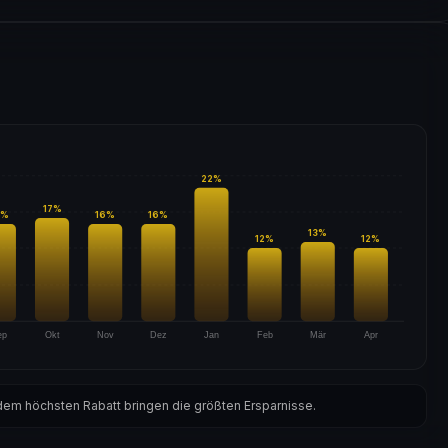
22
%
17
%
%
16
%
16
%
13
%
12
%
12
%
ep
Okt
Nov
Dez
Jan
Feb
Mär
Apr
em höchsten Rabatt bringen die größten Ersparnisse.