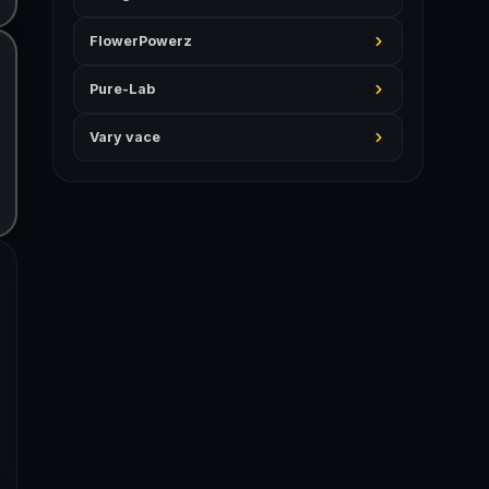
FlowerPowerz
Pure-Lab
Vary vace