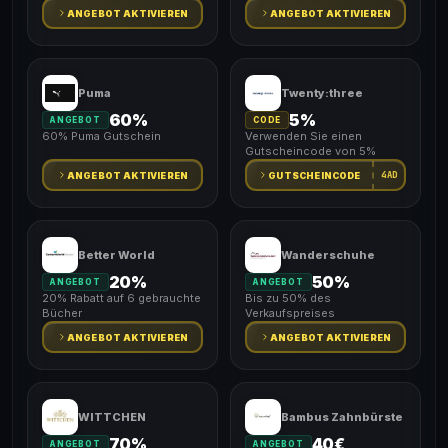
ANGEBOT AKTIVIEREN
ANGEBOT AKTIVIEREN
Puma
Twenty:three
60%
5%
ANGEBOT
CODE
60% Puma Gutschein
Verwenden Sie einen
Gutscheincode von 5%
4AD
ANGEBOT AKTIVIEREN
GUTSCHEINCODE
Better World
Wanderschuhe
20%
50%
ANGEBOT
ANGEBOT
20% Rabatt auf 6 gebrauchte
Bis zu 50% des
Bücher
Verkaufspreises
ANGEBOT AKTIVIEREN
ANGEBOT AKTIVIEREN
WITTCHEN
Bambus Zahnbürste
70%
40€
ANGEBOT
ANGEBOT