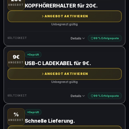
Gültig für teilnehmende Produkte
KOPFHÖRERHALTER für 20€.
ANGEBOT
ANGEBOT AKTIVIEREN
Unbegrenzt gültig
Details
GÜLTIGKEIT
99 % Erfolgsquote
Geprüft
9€
Gültig für teilnehmende Produkte
USB-C LADEKABEL für 9€.
ANGEBOT
ANGEBOT AKTIVIEREN
Unbegrenzt gültig
Details
GÜLTIGKEIT
99 % Erfolgsquote
Geprüft
%
Gültig für teilnehmende Produkte
Schnelle Lieferung.
ANGEBOT