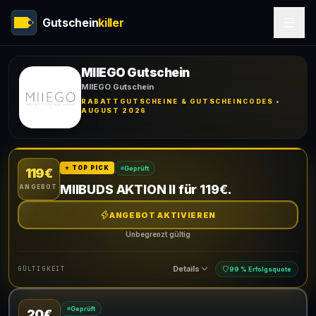
Gutschein
killer
MIIEGO Gutschein
MIIEGO Gutschein
RABATTGUTSCHEINE & GUTSCHEINCODES •
AUGUST 2026
Geprüft
⭐ TOP PICK
119€
MIIBUDS AKTION II für 119€.
ANGEBOT
ANGEBOT AKTIVIEREN
Unbegrenzt gültig
Details
GÜLTIGKEIT
99 % Erfolgsquote
Geprüft
20€