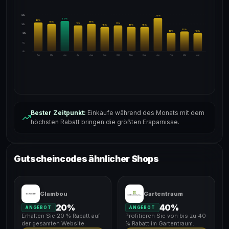
24%
22
%
20
%
19
%
18
%
18
%
17
%
17
%
18%
16
%
16
%
16
%
13
%
12
%
12
%
12%
6%
0%
Apr
Mai
Jun
Jul
Aug
Sep
Okt
Nov
Dez
Jan
Feb
Mär
Apr
Bester Zeitpunkt:
Einkäufe während des Monats mit dem
höchsten Rabatt bringen die größten Ersparnisse.
Gutscheincodes ähnlicher Shops
Glambou
Gartentraum
20%
40%
ANGEBOT
ANGEBOT
Erhalten Sie 20 % Rabatt auf
Profitieren Sie von bis zu 40
der gesamten Website.
% Rabatt im Gartentraum.