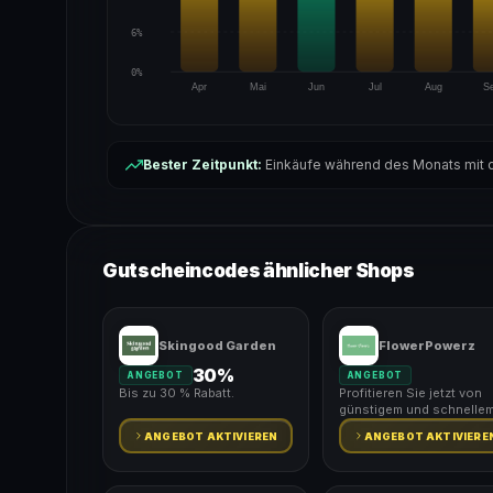
6%
0%
Apr
Mai
Jun
Jul
Aug
S
Bester Zeitpunkt:
Einkäufe während des Monats mit d
Gutscheincodes ähnlicher Shops
Skingood Garden
FlowerPowerz
30%
ANGEBOT
ANGEBOT
Bis zu 30 % Rabatt.
Profitieren Sie jetzt von
günstigem und schnelle
Versand.
ANGEBOT AKTIVIEREN
ANGEBOT AKTIVIERE