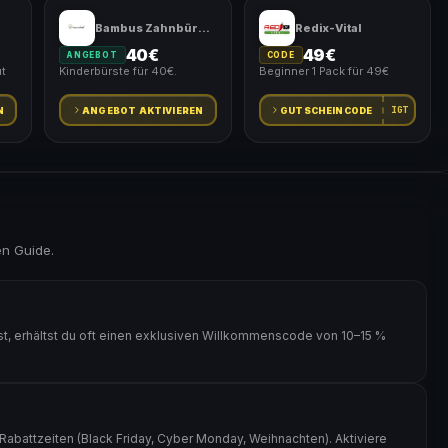
Bambus Zahnbürste
Redix-Vital
40€
49€
ANGEBOT
CODE
t
Kinderbürste für 40€.
Beginner 1 Pack für 49€
IGT
N
ANGEBOT AKTIVIEREN
GUTSCHEINCODE
en Guide.
, erhältst du oft einen exklusiven Willkommenscode von 10–15 %
abattzeiten (Black Friday, Cyber Monday, Weihnachten). Aktiviere