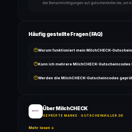
die Benachrichtigungen auf gutscheinkiller.de, um 
Häufig gestellte Fragen (FAQ)
Warum funktioniert mein MilchCHECK-Gutschein
Prüfe, ob der erforderliche Mindestbestellwert erreicht
Kann ich mehrere MilchCHECK-Gutscheincodes 
Bedingungen findest du unter „Details".
In der Regel wird nur ein Gutscheincode pro Bestell
Werden die MilchCHECK-Gutscheincodes geprüf
ausgeschlossen, sofern die Angebotsbedingungen 
Ja! Jeder Code wird automatisch von unseren Bots g
bei jedem Angebot angezeigt.
Über MilchCHECK
GEPRÜFTE MARKE · GUTSCHEINKILLER.DE
Mehr lesen ↓