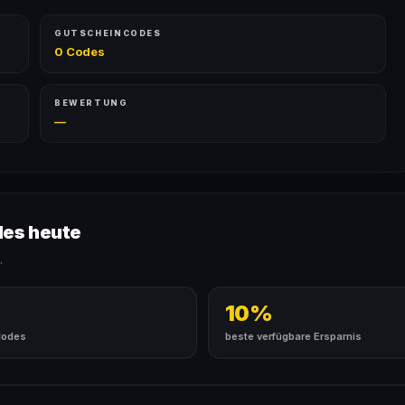
GUTSCHEINCODES
0 Codes
BEWERTUNG
—
des heute
.
10%
Codes
beste verfügbare Ersparnis