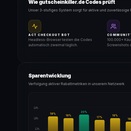
Wie gutscheinkiller.de Codes prüft
Unser 3-stufiges System sorgt für aktive und zuverlässige 
ACT CHECKOUT BOT
COMMUNIT
Headless-Browser testen die Codes
100.000+ Käuf
automatisch zweimal täglich.
Screenshots d
Sparentwicklung
Verfolgung aktiver Rabattmetriken in unserem Netzwerk
24%
20
%
19
%
18
%
18
%
17
%
18%
16
12%