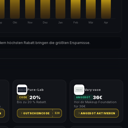
ep
Okt
Nov
Dez
Jan
Feb
Mär
Apr
em höchsten Rabatt bringen die größten Ersparnisse.
Pure-Lab
Vary vace
20%
36€
CODE
ANGEBOT
Bis zu 20 % Rabatt.
Hol dir Makeup Foundation
m
für 36€.
E20
N
GUTSCHEINCODE
ANGEBOT AKTIVIEREN