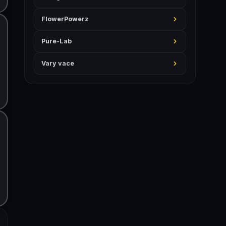
FlowerPowerz
Pure-Lab
Vary vace