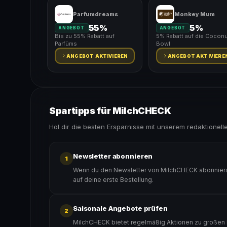
Parfumdreams
Monkey Mum
55%
5%
ANGEBOT
ANGEBOT
Bis zu 55% Rabatt auf
5% Rabatt auf die Coconu
Parfüms
Bowl
ANGEBOT AKTIVIEREN
ANGEBOT AKTIVIERE
Spartipps für MilchCHECK
Hol dir die besten Ersparnisse mit unserem redaktionell
Newsletter abonnieren
1
Wenn du den Newsletter von MilchCHECK abonnierst
auf deine erste Bestellung.
Saisonale Angebote prüfen
2
MilchCHECK bietet regelmäßig Aktionen zu großen R