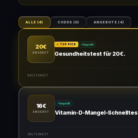
ALLE
(
4
)
CODES
(
0
)
ANGEBOTE
(
4
)
Geprüft
⭐ TOP PICK
20€
Gesundheitstest für 20€.
ANGEBOT
GÜLTIGKEIT
Gültig für teilnehmende Produkte
Geprüft
16€
Vitamin-D-Mangel-Schnelltest
ANGEBOT
GÜLTIGKEIT