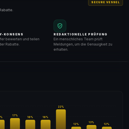
SECURE VESSEL
Rabatte.
Y-KONSENS
REDAKTIONELLE PRÜFUNG
er bewerten und teilen
Ein menschliches Team prüft
er Rabatte.
Meldungen, um die Genauigkeit zu
erhalten.
22
%
17
%
%
16
%
16
%
13
%
12
%
12
%