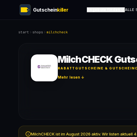
Gutschein
killer
Angebote finden
ALLE 
start
shops
milchcheck
MilchCHECK Guts
RABATTGUTSCHEINE & GUTSCHEINC
Mehr lesen ↓
MilchCHECK ist im August 2026 aktiv. Wir listen aktuel