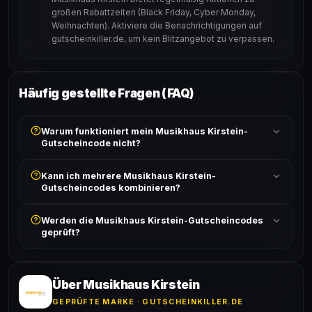
großen Rabattzeiten (Black Friday, Cyber Monday,
Weihnachten). Aktiviere die Benachrichtigungen auf
gutscheinkiller.de, um kein Blitzangebot zu verpassen.
Häufig gestellte Fragen (FAQ)
Warum funktioniert mein Musikhaus Kirstein-
Gutscheincode nicht?
Prüfe, ob der erforderliche Mindestbestellwert erreicht
Kann ich mehrere Musikhaus Kirstein-
ist und ob der Code nicht für bereits reduzierte Artikel
Gutscheincodes kombinieren?
gilt. Alle Bedingungen findest du unter „Details".
In der Regel wird nur ein Gutscheincode pro Bestellung
Werden die Musikhaus Kirstein-Gutscheincodes
akzeptiert. Die Kombination mehrerer Codes ist meist
geprüft?
ausgeschlossen, sofern die Angebotsbedingungen
nichts anderes angeben.
Ja! Jeder Code wird automatisch von unseren Bots
geprüft und von unserer Community bestätigt. Die
Erfolgsquote wird bei jedem Angebot angezeigt.
Über Musikhaus Kirstein
GEPRÜFTE MARKE · GUTSCHEINKILLER.DE