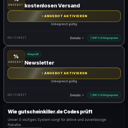
Gültig für teilnehmende Produkte
kostenlosen Versand
ANGEBOT
ANGEBOT AKTIVIEREN
Unbegrenzt gültig
Details
GÜLTIGKEIT
99 % Erfolgsquote
Geprüft
%
Gültig für teilnehmende Produkte
Newsletter
ANGEBOT
ANGEBOT AKTIVIEREN
Unbegrenzt gültig
Details
GÜLTIGKEIT
99 % Erfolgsquote
Wie gutscheinkiller.de Codes prüft
Gültig für teilnehmende Produkte
Unser 3-stufiges System sorgt für aktive und zuverlässige
Rabatte.