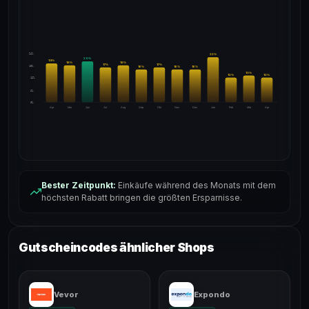
24%
22
%
20
%
19
%
18
%
18
%
17
%
17
%
18%
16
%
16
%
16
%
13
%
12
%
12
%
12%
6%
0%
Apr
Mai
Jun
Jul
Aug
Sep
Okt
Nov
Dez
Jan
Feb
Mär
Apr
Bester Zeitpunkt:
Einkäufe während des Monats mit dem
höchsten Rabatt bringen die größten Ersparnisse.
Gutscheincodes ähnlicher Shops
Vevor
Expondo