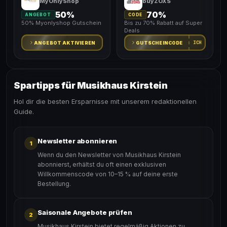
MyOnlyShop
buyZOXS
50%
70%
ANGEBOT
CODE
50% Myonlyshop Gutschein
Bis zu 70% Rabatt auf Super
Deals
ICH
ANGEBOT AKTIVIEREN
GUTSCHEINCODE
Spartipps für Musikhaus Kirstein
Hol dir die besten Ersparnisse mit unserem redaktionellen
Guide.
Newsletter abonnieren
1
Wenn du den Newsletter von Musikhaus Kirstein
abonnierst, erhältst du oft einen exklusiven
Willkommenscode von 10–15 % auf deine erste
Bestellung.
Saisonale Angebote prüfen
2
Musikhaus Kirstein bietet regelmäßig Aktionen zu