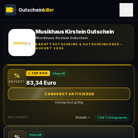
Gutschein
killer
Musikhaus Kirstein Gutschein
Musikhaus Kirstein Gutschein
RABATTGUTSCHEINE & GUTSCHEINCODES •
AUGUST 2026
Geprüft
⭐ TOP PICK
%
83,34 Euro
ANGEBOT
ANGEBOT AKTIVIEREN
Unbegrenzt gültig
Details
GÜLTIGKEIT
99 % Erfolgsquote
Geprüft
%